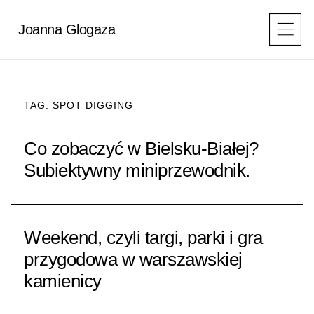
Przejdź
do
Joanna Glogaza
treści
TAG: SPOT DIGGING
STRONA
STRONA
Co zobaczyć w Bielsku-Białej?
Subiektywny miniprzewodnik.
Weekend, czyli targi, parki i gra
przygodowa w warszawskiej
kamienicy