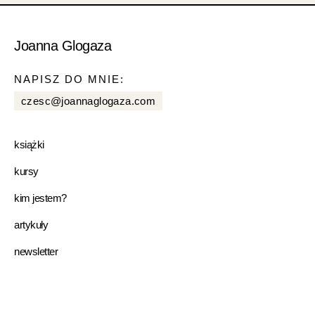
Joanna Glogaza
NAPISZ DO MNIE:
czesc@joannaglogaza.com
książki
kursy
kim jestem?
artykuły
newsletter