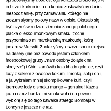
imbirze i kurkumie, a na koniec zostawiłyśmy danie-
niespodziankę, przy zamawianiu którego nie
zrozumiałyśmy połowy nazw w opisie. Okazało się
być czymś w rodzaju ziemniaczanego pulchnego
placka o lekko limonkowym smaku, trochę
przypominało mi marokańską maakoudę, którą
jadłam w Marsylii. Znalazłyśmy jeszcze sporo miejsca
na desery (nie bez powodu jestem członkiem
facebookowej grupy „mam osobny żołądek na
słodycze”) i
Shini
zamówiła kala khatta gola ice, czyli
lody z sokiem z owoców kokum, limonką, solą i chili,
a ja wybrałam mniej skomplikowane kulfi, czyli
kremowe lody o smaku mango – genialne! Każda
jedna rzecz bardzo mi smakowała i na pewno
wybiorę się do tego kawałka starego Bombaju w
Londynie jeszcze nie raz.