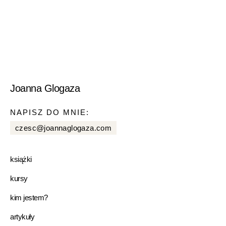
Joanna Glogaza
NAPISZ DO MNIE:
czesc@joannaglogaza.com
książki
kursy
kim jestem?
artykuły