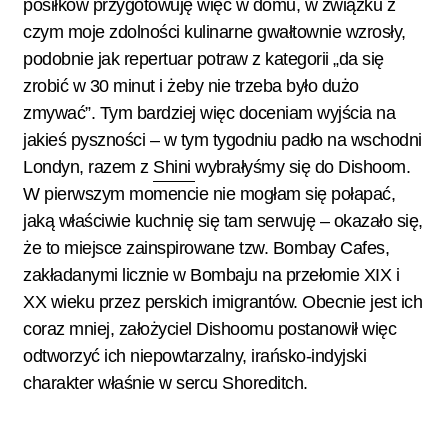
posiłków przygotowuję więc w domu, w związku z
czym moje zdolności kulinarne gwałtownie wzrosły,
podobnie jak repertuar potraw z kategorii „da się
zrobić w 30 minut i żeby nie trzeba było dużo
zmywać”. Tym bardziej więc doceniam wyjścia na
jakieś pyszności – w tym tygodniu padło na wschodni
Londyn, razem z
Shini
wybrałyśmy się do Dishoom.
W pierwszym momencie nie mogłam się połapać,
jaką właściwie kuchnię się tam serwuję – okazało się,
że to miejsce zainspirowane tzw. Bombay Cafes,
zakładanymi licznie w Bombaju na przełomie XIX i
XX wieku przez perskich imigrantów. Obecnie jest ich
coraz mniej, założyciel Dishoomu postanowił więc
odtworzyć ich niepowtarzalny, irańsko-indyjski
charakter właśnie w sercu Shoreditch.