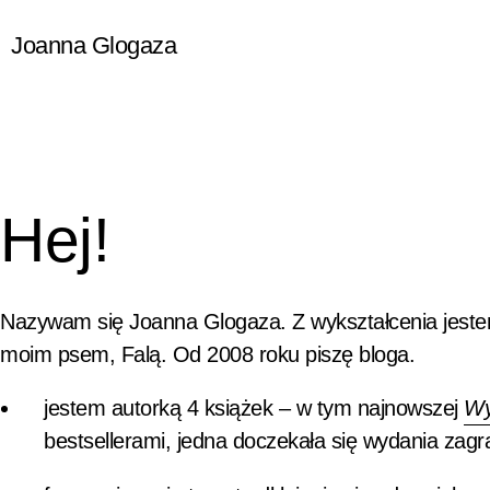
Przejdź
Joanna Glogaza
do
treści
Hej!
Nazywam się Joanna Glogaza. Z wykształcenia jest
moim psem, Falą. Od 2008 roku piszę bloga.
jestem autorką 4 książek – w tym najnowszej
Wy
bestsellerami, jedna doczekała się wydania zagr