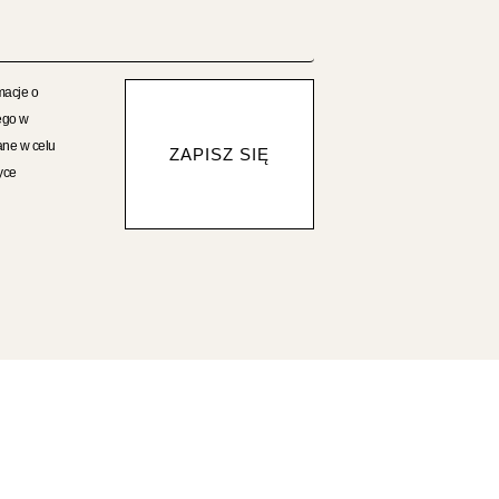
macje o
ego w
ane w celu
ZAPISZ SIĘ
yce