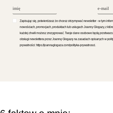
Zapisując się, potwierdzasz że chcesz otrzymywać newsletter - w tym infor
nowościach, promocjach, produktach lub usługach Joanny Glogazy, z któr
każdej chwili możesz zrezygnować. Twoje dane osobowe będą przetwarz
obsługi newslettera przez Joannę Glogazę na zasadach opisanych w polit
prywatności: https://joannaglogaza.com/polityka-prywatnosci.