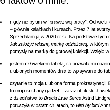
6 faktow o mnie:
nigdy nie byłam w “prawdziwej pracy”. Od wielu l
– głównie książkach i kursach. Przez 7 lat twor
Sprzedałam ją w 2020 roku. Na podstawie tych 
Jak założyć własną markę odzieżową
, w którym
pomysły na markę do gotowej kolekcji. Wzięło w
jestem człowiekiem tabelą, co pozwala mi opa
ulubionych momentów dnia to wpisywanie do tabel
czytanie to moja ulubiona forma prokrastynacji.
to mój ukochany gadżet – zaraz obok słuchawek
z dzieciństwa to
Bracia Lwie Serce
Astrid Lindgre
poruszyła w ostatnich latach, to
Bird by bird
Anne