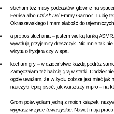
słucham też masy podcastów, głównie na space
Ferrisa albo
Ctrl Alt Del
Emmy Gannon. Lubię t
Okraszewskiego i mam słabość do tajemniczych, 
a propos słuchania – jestem wielką fanką ASMR. 
wywołują przyjemny dreszczyk. Nic mnie tak ni
wizyta o fryzjera czy w spa.
kocham gry – w dzieciństwie każdą podróż sa
Zamęczałam też babcię grą w statki. Codzienni
ogóle uważam, że w życiu dobrze jest mieć jak na
nauczyło lepiej pisać, jak warsztaty impro – na 
Grom poświęciłam jedną z moich książek, nazy
wygrasz w życie towarzyskie
. Nawet moja praca 