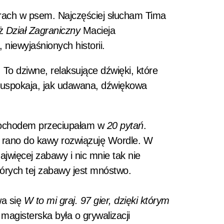
rach w psem. Najczęściej słucham Tima
eż
Dział Zagraniczny
Macieja
niewyjaśnionych historii.
To dziwne, relaksujące dźwięki, które
e uspokaja, jak udawana, dźwiękowa
mochodem przeciupałam w
20 pytań
.
e rano do kawy rozwiązuję Wordle. W
jwięcej zabawy i nic mnie tak nie
których tej zabawy jest mnóstwo.
wa się
W to mi graj. 97 gier, dzięki którym
magisterska była o grywalizacji