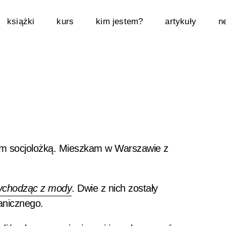
książki
kurs
kim jestem?
artykuły
n
em socjolożką. Mieszkam w Warszawie z
chodząc z mody
. Dwie z nich zostały
anicznego.