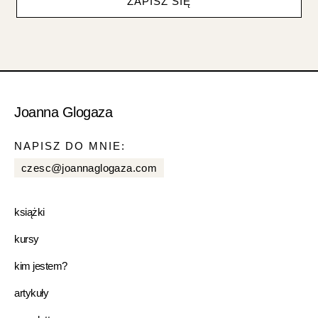
ZAPISZ SIĘ
Joanna Glogaza
NAPISZ DO MNIE:
czesc@joannaglogaza.com
książki
kursy
kim jestem?
artykuły