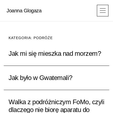
Przejdź
do
Joanna Glogaza
treści
KATEGORIA: PODRÓŻE
STRONA
STRONA
STRONA
STRONA
Jak mi się mieszka nad morzem?
Jak było w Gwatemali?
Walka z podróżniczym FoMo, czyli
dlaczego nie biorę aparatu do