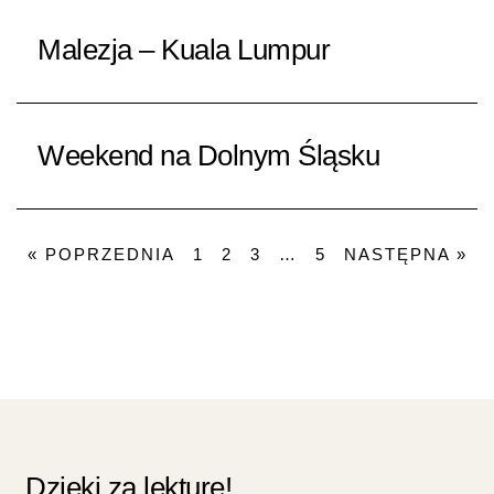
Malezja – Kuala Lumpur
Weekend na Dolnym Śląsku
« POPRZEDNIA
1
2
3
…
5
NASTĘPNA »
Dzieki za lekture!