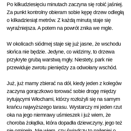
Po kilkudziesięciu minutach zaczyna się robić jaśniej.
Za punkt kontrolny obieram sobie kępę drzew odległą
o kilkadziesiąt metrów. Z każdą minutą staje się
wyraźniejsza. A potem na powrót znika we mgle.
W okolicach siódmej staje się już jasne, że wschodu
słońca nie będzie. Jedyne, co widzimy, to drzewa
przykryte grubą warstwą mgły. Niestety, park nie
przewiduje zwrotu pieniędzy za odwołany wschód.
Już, już mamy zbierać na dół, kiedy jeden z kolegów
zaczyna gorączkowo torować sobie drogę między
irytującymi Włochami, którzy rozłożyli się na samym
krańcu najwyższego tarasu. Wystarczy mi jeden rzut
oka na jego niemrawy uśmieszek i już wiem, że
choroba żołądka, która dopadła dziewczyny, jego też
nie ominęła. Nie wiem, czy świadczy to najlepiej o