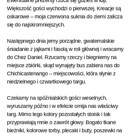
Ewentualne prezenty rzuca się gdzieś w kąt.
Większość gości wychodzi o pierwszej. Kreacje są
oskarowe – moja czerwona suknia do ziemi zalicza
się do najskromniejszych.
Następnego dnia jemy porządne, gwatemalskie
śniadanie z jajkami i fasolą w roli głównej i wracamy
do Chez Daniel. Rzucamy rzeczy i biegniemy na
miejsce zbiórki, skąd wynajęty bus zabiera nas do
Chichicastenango – miejscowości, która słynie z
niedzielnego i czwartkowego targu.
Czekamy na spóźnialskich gości weselnych,
wyruszamy późno i w efekcie omija nas właściwy
targ. Mimo tego kolory pozostałych stoisk i tak
przyprawiają mnie o zawrót głowy. Bogato tkane
bieżniki, kolorowe torby, plecaki i buty, poszewki na