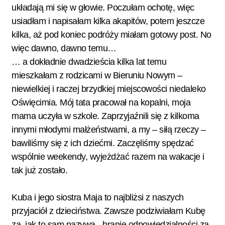
układają mi się w głowie. Poczułam ochotę, więc
usiadłam i napisałam kilka akapitów, potem jeszcze
kilka, aż pod koniec podróży miałam gotowy post. No
więc dawno, dawno temu…
… a dokładnie dwadzieścia kilka lat temu
mieszkałam z rodzicami w Bieruniu Nowym –
niewielkiej i raczej brzydkiej miejscowości niedaleko
Oświęcimia. Mój tata pracował na kopalni, moja
mama uczyła w szkole. Zaprzyjaźnili się z kilkoma
innymi młodymi małżeństwami, a my – siłą rzeczy –
bawiliśmy się z ich dziećmi. Zaczęliśmy spędzać
wspólnie weekendy, wyjeżdżać razem na wakacje i
tak już zostało.
Kuba i jego siostra Maja to najbliżsi z naszych
przyjaciół z dzieciństwa. Zawsze podziwiałam Kubę
za, jak to sam nazywa, „branie odpowiedzialności za