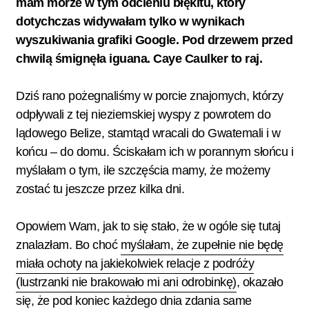
mam morze w tym odcieniu błękitu, który
dotychczas widywałam tylko w wynikach
wyszukiwania grafiki Google. Pod drzewem przed
chwilą śmignęła iguana. Caye Caulker to raj.
Dziś rano pożegnaliśmy w porcie znajomych, którzy
odpływali z tej nieziemskiej wyspy z powrotem do
lądowego Belize, stamtąd wracali do Gwatemali i w
końcu – do domu. Ściskałam ich w porannym słońcu i
myślałam o tym, ile szczęścia mamy, że możemy
zostać tu jeszcze przez kilka dni.
Opowiem Wam, jak to się stało, że w ogóle się tutaj
znalazłam. Bo choć
myślałam, że zupełnie nie będę
miała ochoty na jakiekolwiek relacje z podróży
(lustrzanki nie brakowało mi ani odrobinkę)
, okazało
się, że pod koniec każdego dnia zdania same