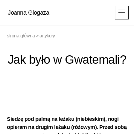
Przejdź
do
Joanna Glogaza
treści
strona główna
>
artykuły
Jak było w Gwatemali?
Siedzę pod palmą na leżaku (niebieskim), nogi
opieram na drugim leżaku (różowym). Przed sobą