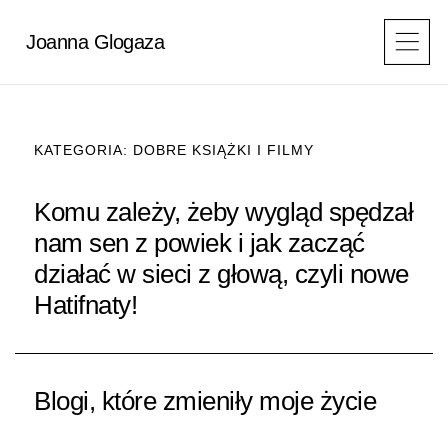
Przejdź
do
Joanna Glogaza
treści
KATEGORIA: DOBRE KSIĄŻKI I FILMY
STRONA
STRONA
STRONA
STRONA
STRONA
Komu zależy, żeby wygląd spędzał
nam sen z powiek i jak zacząć
działać w sieci z głową, czyli nowe
Hatifnaty!
Blogi, które zmieniły moje życie