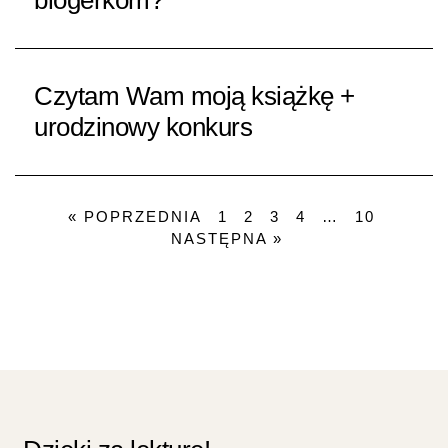
blogerkom?
Czytam Wam moją książkę +
urodzinowy konkurs
« POPRZEDNIA
1
2
3
4
…
10
NASTĘPNA »