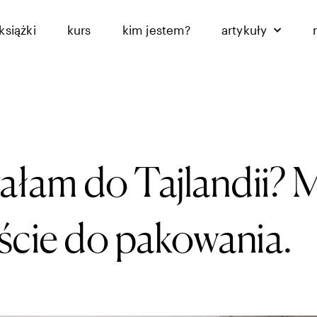
książki
kurs
kim jestem?
artykuły
łam do Tajlandii? 
ście do pakowania.