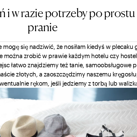
ń i w razie potrzeby po prostu
pranie
 mogę się nadziwić, że nosiłam kiedyś w plecaku 
ie można zrobić w prawie każdym hotelu czy hostel
ejsc łatwo znajdziemy też tanie, samoobsługowe pr
naście złotych, a zaoszczędzimy naszemu kręgosłu
entualnie rękom, jeśli jedziemy z torbą lub walizk