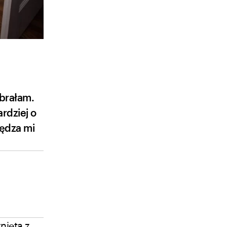
abrałam.
ardziej o
zędza mi
nięta z