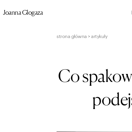
Przejdź
Joanna Glogaza
do
treści
strona główna
>
artykuły
Co spakowa
podej