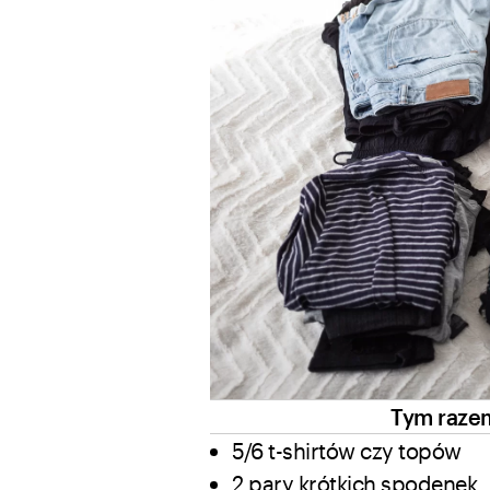
Tym razem
5/6 t-shirtów czy topów
2 pary krótkich spodenek