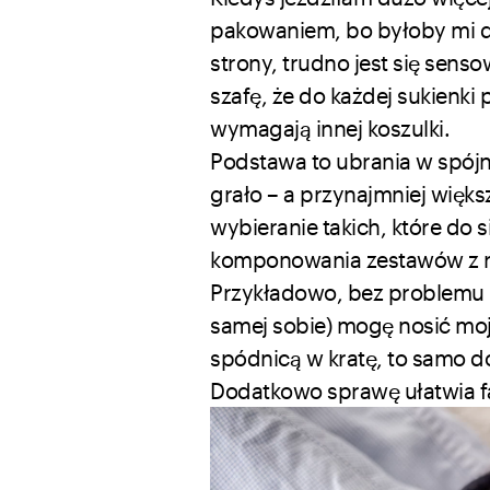
pakowaniem, bo byłoby mi duż
strony, trudno jest się senso
szafę, że do każdej sukienki
wymagają innej koszulki.
Podstawa to ubrania w spójn
grało – a przynajmniej więk
wybieranie takich, które do 
komponowania zestawów z rz
Przykładowo, bez problemu 
samej sobie) mogę nosić moją
spódnicą w kratę, to samo do
Dodatkowo sprawę ułatwia fa