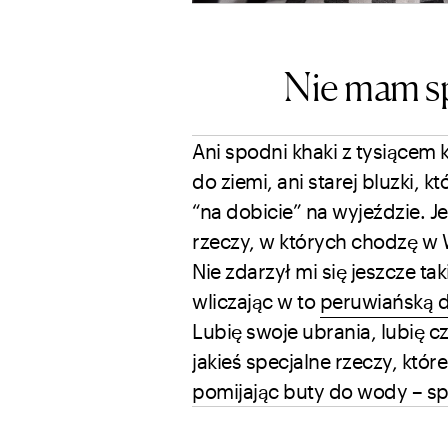
Nie mam sp
Ani spodni khaki z tysiącem k
do ziemi, ani starej bluzki, k
“na dobicie” na wyjeździe. J
rzeczy, w których chodzę w 
Nie zdarzył mi się jeszcze ta
wliczając w to
peruwiańską 
Lubię swoje ubrania, lubię c
jakieś specjalne rzeczy, któ
pomijając buty do wody – sp