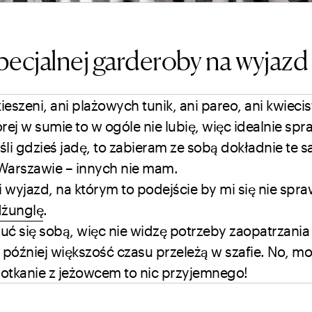
ecjalnej garderoby na wyjazd
ieszeni, ani plażowych tunik, ani pareo, ani kwiecis
tórej w sumie to w ogóle nie lubię, więc idealnie spr
eśli gdzieś jadę, to zabieram ze sobą dokładnie te 
Warszawie – innych nie mam.
ki wyjazd, na którym to podejście by mi się nie spra
dżunglę
.
zuć się sobą, więc nie widzę potrzeby zaopatrzania
re później większość czasu przeleżą w szafie. No, m
otkanie z jeżowcem to nic przyjemnego!