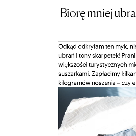
Biorę mniej ubra
Odkąd odkryłam ten myk, nie
ubrań i tony skarpetek! Pran
większości turystycznych mi
suszarkami. Zapłacimy kilka
kilogramów noszenia – czy ew