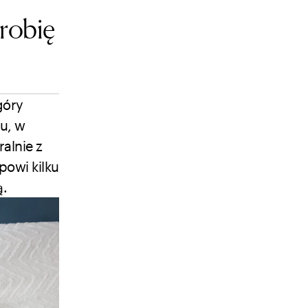
 robię
góry
u, w
alnie z
powi kilku
ą.