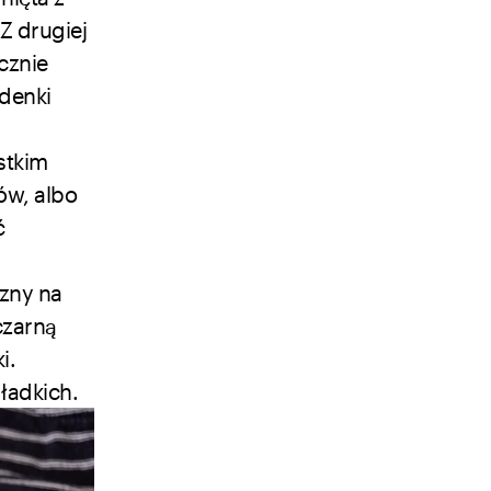
Z drugiej
cznie
odenki
stkim
ów, albo
ć
zny na
czarną
i.
ładkich.