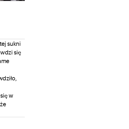
tej sukni
awdzi się
same
wdziło,
 się w
oże