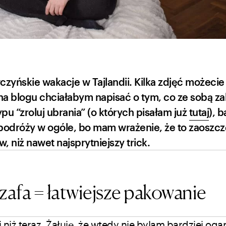
zyńskie wakacje w Tajlandii. Kilka zdjęć możecie
 na blogu chciałabym napisać o tym, co ze sobą z
ypu “zroluj ubrania” (o których pisałam już
tutaj
), b
podróży w ogóle, bo mam wrażenie, że to zaoszc
, niż nawet najsprytniejszy trick.
zafa = łatwiejsze pakowanie
niż teraz. Żałuję, że wtedy nie bylam bardziej ogar