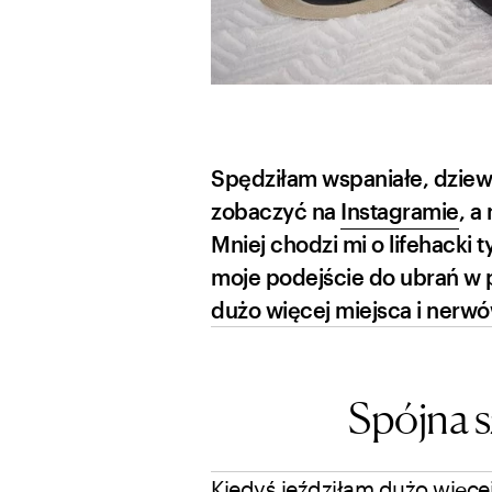
Spędziłam wspaniałe, dziewc
zobaczyć na
Instagramie
, a
Mniej chodzi mi o lifehacki t
moje podejście do ubrań w 
dużo więcej miejsca i nerwów
Spójna s
Kiedyś jeździłam dużo więcej 