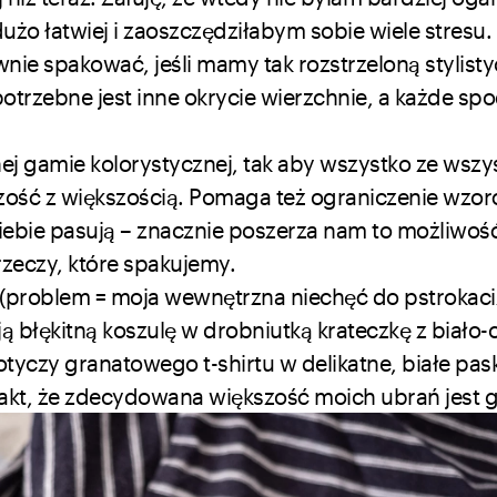
o łatwiej i zaoszczędziłabym sobie wiele stresu. 
wnie spakować, jeśli mamy tak rozstrzeloną stylisty
 potrzebne jest inne okrycie wierzchnie, a każde sp
ej gamie kolorystycznej, tak aby wszystko ze wszy
szość z większością. Pomaga też ograniczenie wzor
siebie pasują – znacznie poszerza nam to możliwoś
eczy, które spakujemy.
(problem = moja wewnętrzna niechęć do pstrokaci
 błękitną koszulę w drobniutką krateczkę z biało-
tyczy granatowego t-shirtu w delikatne, białe pask
kt, że zdecydowana większość moich ubrań jest g