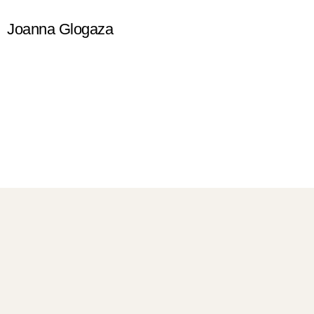
Przejdź
Joanna Glogaza
do
treści