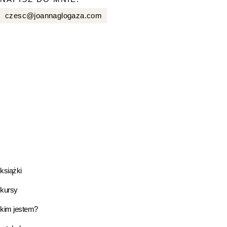
czesc@joannaglogaza.com
książki
kursy
kim jestem?