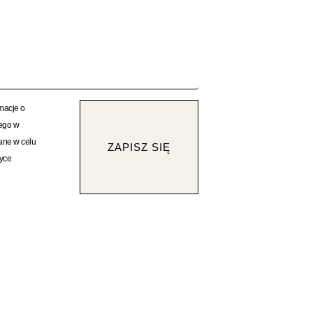
rmacje o
rego w
ane w celu
ZAPISZ SIĘ
tyce