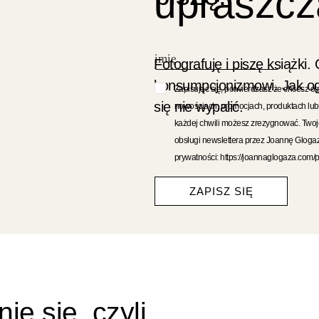
upraszcz
Fotografuję i piszę książki. 
konsumpcjonizmowi. Jak ogr
Zapisując się, potwierdzasz że chcesz ot
się nie wypalić.
nowościach, promocjach, produktach lub
każdej chwili możesz zrezygnować. Two
obsługi newslettera przez Joannę Gloga
prywatności: https://joannaglogaza.com/p
ZAPISZ SIĘ
e się, czyli