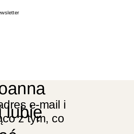
ewsletter
Joanna
dres e-mail i
 lubię
ąco z tym, co