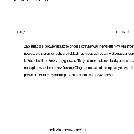
Zapisując się, potwierdzasz że chcesz otrzymywać newsletter - w tym info
nowościach, promocjach, produktach lub usługach Joanny Glogazy, z któ
każdej chwili możesz zrezygnować. Twoje dane osobowe będą przetwarz
obsługi newslettera przez Joannę Glogazę na zasadach opisanych w poli
prywatności: https://joannaglogaza.com/polityka-prywatnosci.
polityka prywatności