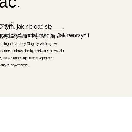
ać.
O tym, jak nie dać się
aniczyć social media. Jak tworzyć i
rzymywać newsletter - w tym informacje o
 usługach Joanny Glogazy, z którego w
je dane osobowe będą przetwarzane w celu
zę na zasadach opisanych w polityce
olityka-prywatnosci.