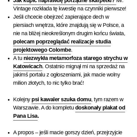
Jak kupić naprawdę porządne skarpetki?
Mr.
Vintage rozkłada tę kwestię na czynniki pierwsze!
Jeśli chcecie obejrzeć zapierające dech w
piersiach wnętrza, które znajdują się w Polsce, a
nie na bliżej nieokreślonym drugim końcu świata,
polecam poprzeglądać realizacje studia
projektowego Colombe
.
A tu
niezwykła metamorfoza starego strychu w
Katowicach
. Ostatnio mignął mi na sprzedaż na
jakimś portalu z ogłoszeniami, jak macie wolny
milion złotych, to nic tylko brać!
Kolejny
psi kawaler szuka domu
, tym razem w
Warszawie. A do kompletu
doskonały plakat od
Pana Lisa
.
A propos – jeśli macie gorszy dzień, przejrzyjcie