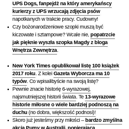
UPS Dogs, fanpejdż na który amerykańscy
kurierzy z UPS wrzucają zdjęcia psów
napotkanych w trakcie pracy. Cudowny!
Czy bożonarodzeniowe szopki muszą być
kiczowate i sztampowe? Wcale nie,
popatrzcie
jak pięknie wyszła szopka Magdy z bloga
Wnętrza Zewnętrza
.
New York Times opublikował listę 100 książek
2017 roku
. Z kolei
Gazeta Wyborcza ma 10
typów
. Co wpisalibyście na swoją listę?
Pewnie znacie historię
6-wyrazowej,
najsmutniejszej historii świata
. Te
13-wyrazowe
historie miłosne o wiele bardziej podnoszą na
duchu
(no dobra, większość podnosi)!
Skoro już jesteśmy przy miłości –
bardzo zmyślna
akcja Pumy w Australii, popierająca