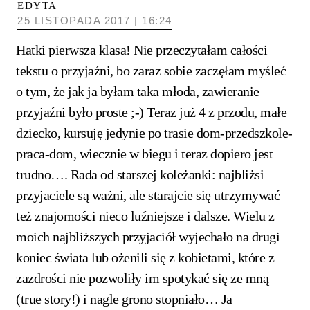
EDYTA
25 LISTOPADA 2017 | 16:24
Hatki pierwsza klasa! Nie przeczytałam całości
tekstu o przyjaźni, bo zaraz sobie zaczęłam myśleć
o tym, że jak ja byłam taka młoda, zawieranie
przyjaźni było proste ;-) Teraz już 4 z przodu, małe
dziecko, kursuję jedynie po trasie dom-przedszkole-
praca-dom, wiecznie w biegu i teraz dopiero jest
trudno…. Rada od starszej koleżanki: najbliżsi
przyjaciele są ważni, ale starajcie się utrzymywać
też znajomości nieco luźniejsze i dalsze. Wielu z
moich najbliższych przyjaciół wyjechało na drugi
koniec świata lub ożenili się z kobietami, które z
zazdrości nie pozwoliły im spotykać się ze mną
(true story!) i nagle grono stopniało… Ja