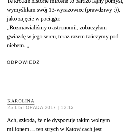
Te krótkie historie miłosne to bardzo fajny pomysł,
wymyśliłam swój 13-wyrazowiec (prawdziwy ;)),
jako zajęcie w pociągu:
„Rozmawialiśmy o astronomii, zobaczyłam
gwiazdę w jego sercu, teraz razem tańczymy pod
niebem. „
ODPOWIEDZ
KAROLINA
25 LISTOPADA 2017 | 12:13
Ach, szkoda, że nie dysponuje takim wolnym
milionem… ten strych w Katowicach jest