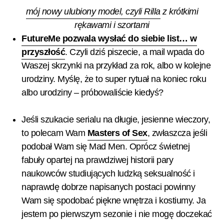
mój nowy ulubiony model, czyli Rilla
z krótkimi
rękawami i szortami
FutureMe pozwala wysłać do siebie list… w
przyszłość
. Czyli dziś piszecie, a mail wpada do
Waszej skrzynki na przykład za rok, albo w kolejne
urodziny. Myślę, że to super rytuał na koniec roku
albo urodziny – próbowaliście kiedyś?
Jeśli szukacie serialu na długie, jesienne wieczory,
to polecam Wam
Masters of Sex
, zwłaszcza jeśli
podobał Wam się Mad Men. Oprócz świetnej
fabuły opartej na prawdziwej historii pary
naukowców studiujących ludzką seksualność i
naprawdę dobrze napisanych postaci powinny
Wam się spodobać piękne wnętrza i kostiumy. Ja
jestem po pierwszym sezonie i nie mogę doczekać