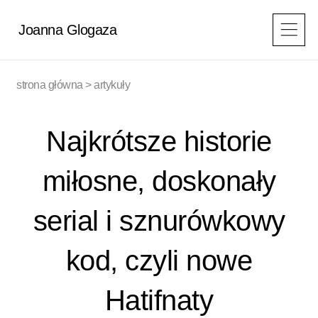
Przejdź
do
Joanna Glogaza
treści
strona główna
>
artykuły
Najkrótsze historie
miłosne, doskonały
serial i sznurówkowy
kod, czyli nowe
Hatifnaty