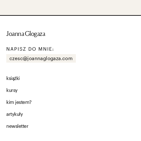
Joanna Glogaza
NAPISZ DO MNIE:
czesc@joannaglogaza.com
książki
kursy
kim jestem?
artykuły
newsletter