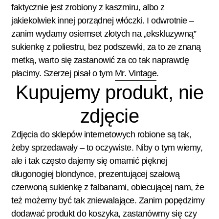
faktycznie jest zrobiony z kaszmiru, albo z
jakiekolwiek innej porządnej włóczki. I odwrotnie –
zanim wydamy osiemset złotych na „ekskluzywną”
sukienkę z poliestru, bez podszewki, za to ze znaną
metką, warto się zastanowić za co tak naprawdę
płacimy. Szerzej pisał o tym
Mr. Vintage
.
Kupujemy produkt, nie
zdjęcie
Zdjęcia do sklepów internetowych robione są tak,
żeby sprzedawały – to oczywiste. Niby o tym wiemy,
ale i tak często dajemy się omamić pięknej
długonogiej blondynce, prezentującej szałową
czerwoną sukienkę z falbanami, obiecującej nam, że
też możemy być tak zniewalające. Zanim popędzimy
dodawać produkt do koszyka, zastanówmy się czy