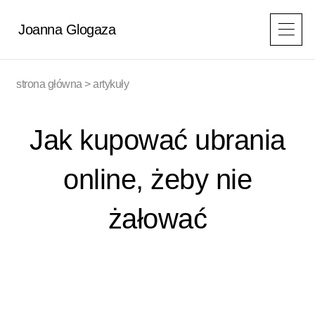
Przejdź
do
Joanna Glogaza
treści
strona główna
>
artykuły
Jak kupować ubrania
online, żeby nie
żałować