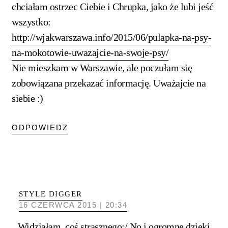
chciałam ostrzec Ciebie i Chrupka, jako że lubi jeść
wszystko:
http://wjakwarszawa.info/2015/06/pulapka-na-psy-
na-mokotowie-uwazajcie-na-swoje-psy/
Nie mieszkam w Warszawie, ale poczułam się
zobowiązana przekazać informację. Uważajcie na
siebie :)
ODPOWIEDZ
STYLE DIGGER
16 CZERWCA 2015 | 20:34
Widziałam, coś strasznego:/ No i ogromne dzięki,