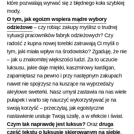
które pozwalają wyrwać się z błędnego koła szybkiej
mody.
O tym, jak egoizm wspiera mądre wybory
odzieżowe
– czy robiąc zakupy myślisz o trudnej
sytuacji pracowników fabryk odzieżowych? Czy
radość z kupna nowej torebki zatruwają Ci myśli o
tym, jaki miała wpływ na środowisko? Zgaduję, że nie
– jak u znakomitej większości ludzi. Za to uczucie
luksusu, jakie daje miękki, kaszmirowy kardigan,
zapamiętasz na pewno i przy następnym zakupach
nawet nie spojrzysz na kuszące na wyprzedaży
akrylowe sweterki. Nasz umysł zastawia na nas wiele
pułapek i warto się nauczyć wykorzystywać je na
swoją korzyść – przeczytaj, jak egoistyczne
nastawienie uratuje Twoją szafę, a w efekcie i świat.
Czym tak naprawdę jest luksus?
Oraz
druga
część tekstu o luksusie skierowanym na siebie
.