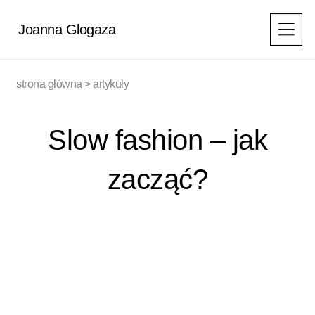
Przejdź
do
Joanna Glogaza
treści
strona główna
>
artykuły
Slow fashion – jak
zacząć?