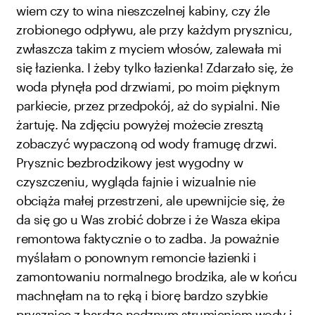
wiem czy to wina nieszczelnej kabiny, czy źle
zrobionego odpływu, ale przy każdym prysznicu,
zwłaszcza takim z myciem włosów, zalewała mi
się łazienka. I żeby tylko łazienka! Zdarzało się, że
woda płynęła pod drzwiami, po moim pięknym
parkiecie, przez przedpokój, aż do sypialni. Nie
żartuję. Na zdjęciu powyżej możecie zresztą
zobaczyć wypaczoną od wody framugę drzwi.
Prysznic bezbrodzikowy jest wygodny w
czyszczeniu, wygląda fajnie i wizualnie nie
obciąża małej przestrzeni, ale upewnijcie się, że
da się go u Was zrobić dobrze i że Wasza ekipa
remontowa faktycznie o to zadba. Ja poważnie
myślałam o ponownym remoncie łazienki i
zamontowaniu normalnego brodzika, ale w końcu
machnęłam na to ręką i biorę bardzo szybkie
prysznice z bardzo nędznym strumieniem wody i