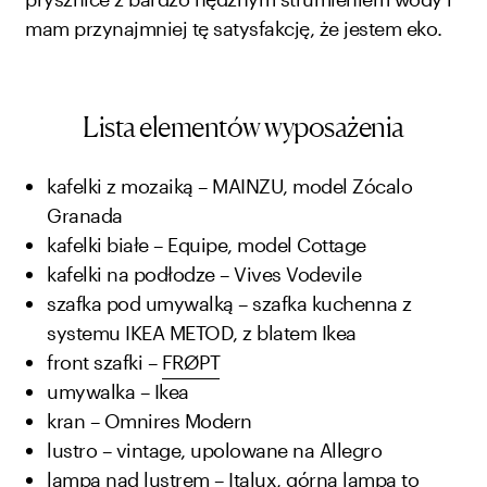
mam przynajmniej tę satysfakcję, że jestem eko.
Lista elementów wyposażenia
kafelki z mozaiką – MAINZU, model Zócalo
Granada
kafelki białe – Equipe, model Cottage
kafelki na podłodze – Vives Vodevile
szafka pod umywalką – szafka kuchenna z
systemu IKEA METOD, z blatem Ikea
front szafki –
FRØPT
umywalka – Ikea
kran – Omnires Modern
lustro – vintage, upolowane na Allegro
lampa nad lustrem – Italux, górna lampa to