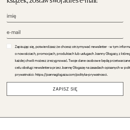
książek, zostaw swój adres e-mail:
Zapisując się, potwierdzasz że chcesz otrzymywać newsletter - w tym inform
o nowościach, promocjach, produktach lub usługach Joanny Glogazy, z które
każdej chwili możesz zrezygnować. Twoje dane osobowe będą przetwarzan
celu obsługi newslettera przez Joannę Glogazę na zasadach opisanych w poli
prywatności: https://joannaglogaza.com/polityka-prywatnosci.
ZAPISZ SIĘ