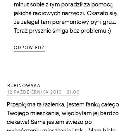
minut sobie z tym poradził za pomocą
jakichś radiowych narzędzi. Okazało się,
że zalegał tam poremontowy pył i gruz.
Teraz prysznic śmiga bez problemu :)
ODPOWIEDZ
RUBINOWAAA
12 PAŹDZIERNIKA 2019 | 21:06
Przepiękna ta łazienka, jestem fanką całego
Twojego mieszkania, więc byłam jej bardzo
ciekawa! Sama jestem świeżo po
wykończeniu mieszkania i tak… Mam białe