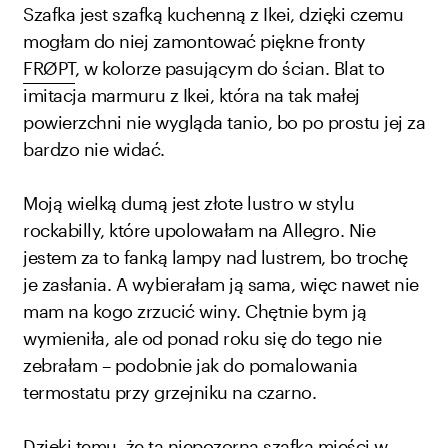
Szafka jest szafką kuchenną z Ikei, dzięki czemu
mogłam do niej zamontować piękne fronty
FRØPT
, w kolorze pasującym do ścian. Blat to
imitacja marmuru z Ikei, która na tak małej
powierzchni nie wygląda tanio, bo po prostu jej za
bardzo nie widać.
Moją wielką dumą jest złote lustro w stylu
rockabilly, które upolowałam na Allegro. Nie
jestem za to fanką lampy nad lustrem, bo trochę
je zasłania. A wybierałam ją sama, więc nawet nie
mam na kogo zrzucić winy. Chętnie bym ją
wymieniła, ale od ponad roku się do tego nie
zebrałam – podobnie jak do pomalowania
termostatu przy grzejniku na czarno.
Dzięki temu, że ta niepozorna szafka mieści w