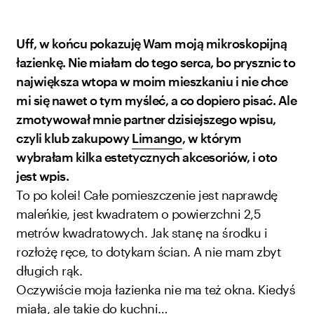
Uff, w końcu pokazuję Wam moją mikroskopijną
łazienkę. Nie miałam do tego serca, bo prysznic to
największa wtopa w moim mieszkaniu i nie chce
mi się nawet o tym myśleć, a co dopiero pisać. Ale
zmotywował mnie partner dzisiejszego wpisu,
czyli klub zakupowy
Limango
, w którym
wybrałam kilka estetycznych akcesoriów, i oto
jest wpis.
To po kolei! Całe pomieszczenie jest naprawdę
maleńkie, jest kwadratem o powierzchni 2,5
metrów kwadratowych. Jak stanę na środku i
rozłożę ręce, to dotykam ścian. A nie mam zbyt
długich rąk.
Oczywiście moja łazienka nie ma też okna. Kiedyś
miała, ale takie do kuchni…