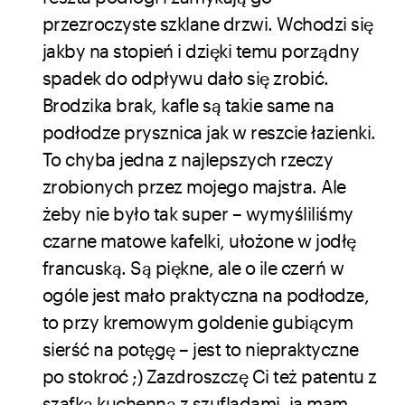
przezroczyste szklane drzwi. Wchodzi się
jakby na stopień i dzięki temu porządny
spadek do odpływu dało się zrobić.
Brodzika brak, kafle są takie same na
podłodze prysznica jak w reszcie łazienki.
To chyba jedna z najlepszych rzeczy
zrobionych przez mojego majstra. Ale
żeby nie było tak super – wymyśliliśmy
czarne matowe kafelki, ułożone w jodłę
francuską. Są piękne, ale o ile czerń w
ogóle jest mało praktyczna na podłodze,
to przy kremowym goldenie gubiącym
sierść na potęgę – jest to niepraktyczne
po stokroć ;) Zazdroszczę Ci też patentu z
szafką kuchenną z szufladami, ja mam