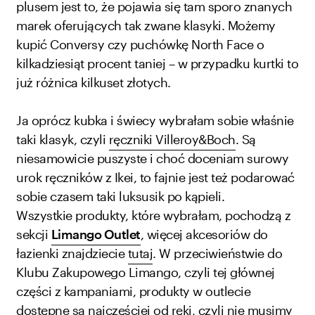
plusem jest to, że pojawia się tam sporo znanych
marek oferujących tak zwane klasyki. Możemy
kupić Conversy czy puchówkę North Face o
kilkadziesiąt procent taniej – w przypadku kurtki to
już różnica kilkuset złotych.
Ja oprócz kubka i świecy wybrałam sobie właśnie
taki klasyk, czyli
ręczniki Villeroy&Boch
. Są
niesamowicie puszyste i choć doceniam surowy
urok ręczników z Ikei, to fajnie jest też podarować
sobie czasem taki luksusik po kąpieli.
Wszystkie produkty, które wybrałam, pochodzą z
sekcji
Limango Outlet
, więcej akcesoriów do
łazienki znajdziecie
tutaj
. W przeciwieństwie do
Klubu Zakupowego Limango, czyli tej głównej
części z kampaniami, produkty w outlecie
dostępne są najczęściej od ręki, czyli nie musimy