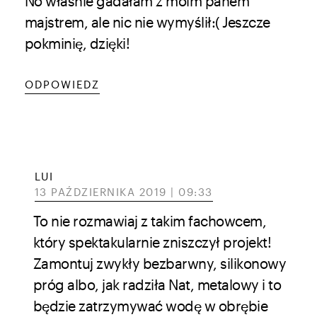
No właśnie gadałam z moim panem
majstrem, ale nic nie wymyślił:( Jeszcze
pokminię, dzięki!
ODPOWIEDZ
LUI
13 PAŹDZIERNIKA 2019 | 09:33
To nie rozmawiaj z takim fachowcem,
który spektakularnie zniszczył projekt!
Zamontuj zwykły bezbarwny, silikonowy
próg albo, jak radziła Nat, metalowy i to
będzie zatrzymywać wodę w obrębie