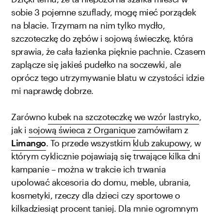
sobie 3 pojemne szuflady, mogę mieć porządek
na blacie. Trzymam na nim tylko mydło,
szczoteczkę do zębów i sojową świeczkę, która
sprawia, że cała łazienka pięknie pachnie. Czasem
zaplącze się jakieś pudełko na soczewki, ale
oprócz tego utrzymywanie blatu w czystości idzie
mi naprawdę dobrze.
Zarówno
kubek na szczoteczkę we wzór lastryko
,
jak i
sojową świeca z Organique
zamówiłam z
Limango
. To przede wszystkim
klub zakupowy
, w
którym cyklicznie pojawiają się trwające kilka dni
kampanie – można w trakcie ich trwania
upolować akcesoria do domu, meble, ubrania,
kosmetyki, rzeczy dla dzieci czy sportowe o
kilkadziesiąt procent taniej. Dla mnie ogromnym