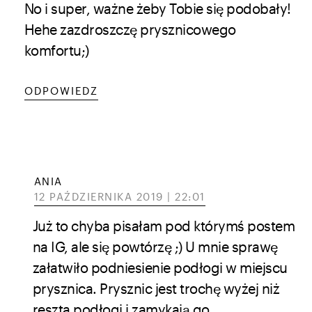
No i super, ważne żeby Tobie się podobały!
Hehe zazdroszczę prysznicowego
komfortu;)
ODPOWIEDZ
ANIA
12 PAŹDZIERNIKA 2019 | 22:01
Już to chyba pisałam pod którymś postem
na IG, ale się powtórzę ;) U mnie sprawę
załatwiło podniesienie podłogi w miejscu
prysznica. Prysznic jest trochę wyżej niż
reszta podłogi i zamykają go