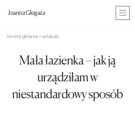
Przejdź
do
Joanna Glogaza
treści
strona główna
>
artykuły
Mała łazienka – jak ją
urządziłam w
niestandardowy sposób