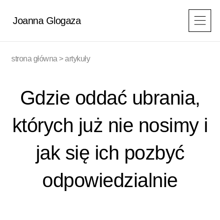
Przejdź
do
Joanna Glogaza
treści
strona główna
>
artykuły
Gdzie oddać ubrania,
których już nie nosimy i
jak się ich pozbyć
odpowiedzialnie