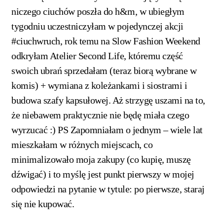
niczego ciuchów poszła do h&m, w ubiegłym
tygodniu uczestniczyłam w pojedynczej akcji
#ciuchwruch, rok temu na Slow Fashion Weekend
odkryłam Atelier Second Life, któremu część
swoich ubrań sprzedałam (teraz biorą wybrane w
komis) + wymiana z koleżankami i siostrami i
budowa szafy kapsułowej. Aż strzygę uszami na to,
że niebawem praktycznie nie będę miała czego
wyrzucać :) PS Zapomniałam o jednym – wiele lat
mieszkałam w różnych miejscach, co
minimalizowało moja zakupy (co kupię, muszę
dźwigać) i to myślę jest punkt pierwszy w mojej
odpowiedzi na pytanie w tytule: po pierwsze, staraj
się nie kupować.