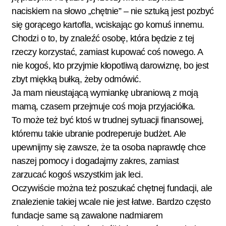
naciskiem na słowo „chętnie” – nie sztuką jest pozbyć
się gorącego kartofla, wciskając go komuś innemu.
Chodzi o to, by znaleźć osobę, która będzie z tej
rzeczy korzystać, zamiast kupować coś nowego. A
nie kogoś, kto przyjmie kłopotliwą darowiznę, bo jest
zbyt miękką bułką, żeby odmówić.
Ja mam nieustającą wymiankę ubraniową z moją
mamą, czasem przejmuje coś moja przyjaciółka.
To może też być ktoś w trudnej sytuacji finansowej,
któremu takie ubranie podreperuje budżet. Ale
upewnijmy się zawsze, że ta osoba naprawdę chce
naszej pomocy i dogadajmy zakres, zamiast
zarzucać kogoś wszystkim jak leci.
Oczywiście można też poszukać chętnej fundacji, ale
znalezienie takiej wcale nie jest łatwe. Bardzo często
fundacje same są zawalone nadmiarem