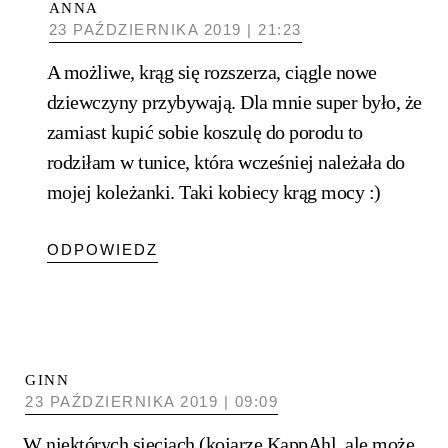
ANNA
23 PAŹDZIERNIKA 2019 | 21:23
A możliwe, krąg się rozszerza, ciągle nowe
dziewczyny przybywają. Dla mnie super było, że
zamiast kupić sobie koszulę do porodu to
rodziłam w tunice, która wcześniej należała do
mojej koleżanki. Taki kobiecy krąg mocy :)
ODPOWIEDZ
GINN
23 PAŹDZIERNIKA 2019 | 09:09
W niektórych sieciach (kojarzę KappAhl, ale może