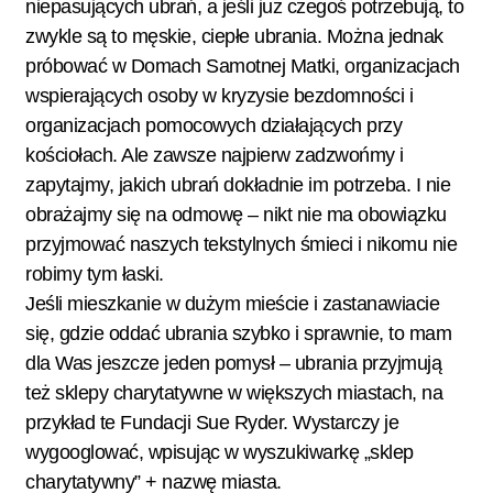
niepasujących ubrań, a jeśli już czegoś potrzebują, to
zwykle są to męskie, ciepłe ubrania. Można jednak
próbować w Domach Samotnej Matki, organizacjach
wspierających osoby w kryzysie bezdomności i
organizacjach pomocowych działających przy
kościołach. Ale zawsze najpierw zadzwońmy i
zapytajmy, jakich ubrań dokładnie im potrzeba. I nie
obrażajmy się na odmowę – nikt nie ma obowiązku
przyjmować naszych tekstylnych śmieci i nikomu nie
robimy tym łaski.
Jeśli mieszkanie w dużym mieście i zastanawiacie
się, gdzie oddać ubrania szybko i sprawnie, to mam
dla Was jeszcze jeden pomysł – ubrania przyjmują
też sklepy charytatywne w większych miastach, na
przykład te Fundacji Sue Ryder. Wystarczy je
wygooglować, wpisując w wyszukiwarkę „sklep
charytatywny” + nazwę miasta.