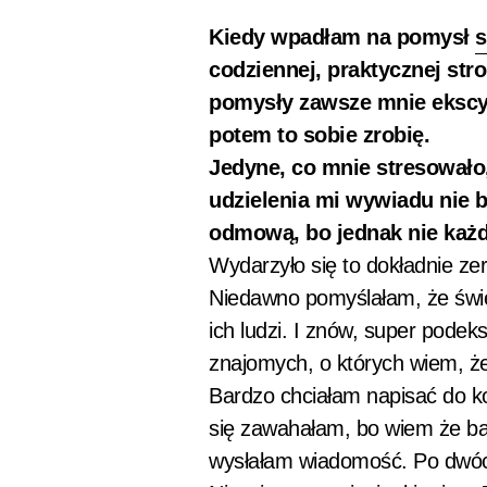
Kiedy wpadłam na pomysł
s
codziennej, praktycznej st
pomysły zawsze mnie ekscyt
potem to sobie zrobię.
Jedyne, co mnie stresowało,
udzielenia mi wywiadu nie bę
odmową, bo jednak nie każdy
Wydarzyło się to dokładnie zer
Niedawno pomyślałam, że świe
ich ludzi. I znów, super pode
znajomych, o których wiem, że
Bardzo chciałam napisać do kol
się zawahałam, bo wiem że ba
wysłałam wiadomość. Po dwóch