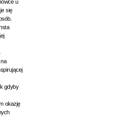
omówce u
je się
osób.
Insta
ej
m
 na
spirującej
ak gdyby
am okazję
nych