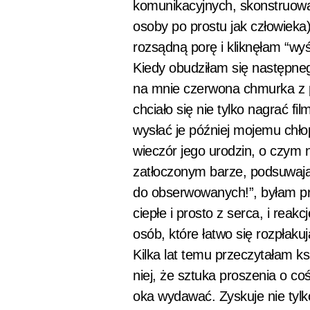
komunikacyjnych, skonstruował
osoby po prostu jak człowieka)
rozsądną porę i kliknęłam “wyśl
Kiedy obudziłam się następnego
na mnie czerwona chmurka z 
chciało się nie tylko nagrać fil
wysłać je później mojemu chłop
wieczór jego urodzin, o czym 
zatłoczonym barze, podsuwając
do obserwowanych!”, byłam pr
ciepłe i prosto z serca, i reak
osób, które łatwo się rozpłakuj
Kilka lat temu przeczytałam 
niej, że sztuka proszenia o co
oka wydawać. Zyskuje nie tylko