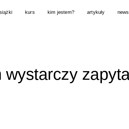
siążki
kurs
kim jestem?
artykuły
newsl
wystarczy zapyt