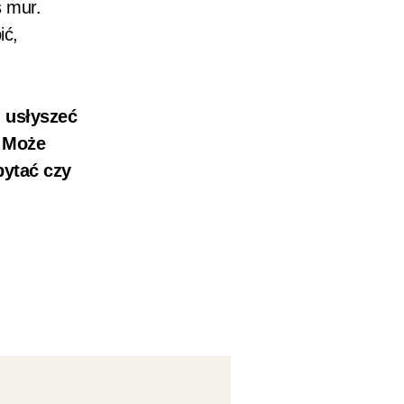
ś mur.
ić,
 usłyszeć
? Może
pytać czy