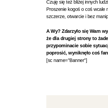
Czuję się też bliżej innych lud
Proszenie kogoś o coś wcale ni
szczerze, otwarcie i bez manipu
A Wy? Zdarzyło się Wam wys
że dla drugiej strony to ża
przypominacie sobie sytuacj
poprosić, wyniknęło coś fa
[sc name=”Banner”]