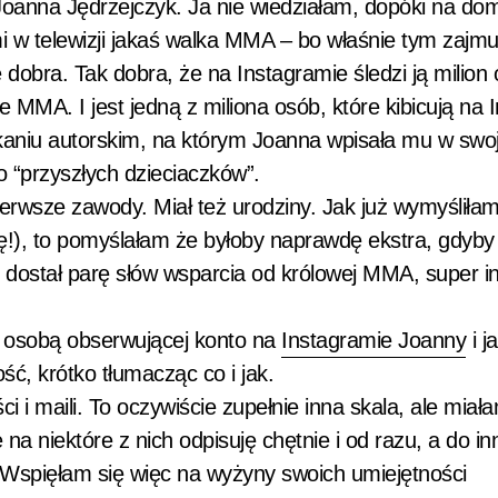
 Joanna Jędrzejczyk. Ja nie wiedziałam, dopóki na d
mi w telewizji jakaś walka MMA – bo właśnie tym zajmu
dobra. Tak dobra, że na Instagramie śledzi ją milion 
e MMA. I jest jedną z miliona osób, które kibicują na 
tkaniu autorskim, na którym Joanna wpisała mu w swoj
go “przyszłych dzieciaczków”.
erwsze zawody. Miał też urodziny. Jak już wymyśliła
ę!), to pomyślałam że byłoby naprawdę ekstra, gdyby
 dostał parę słów wsparcia od królowej MMA, super in
ą osobą obserwującej konto na
Instagramie Joanny
i j
ść, krótko tłumacząc co i jak.
i maili. To oczywiście zupełnie inna skala, ale miał
a niektóre z nich odpisuję chętnie i od razu, a do in
 Wspięłam się więc na wyżyny swoich umiejętności