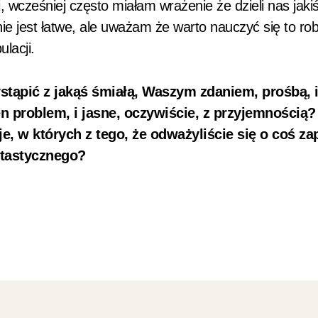
zi, wcześniej często miałam wrażenie że dzieli nas jaki
e jest łatwe, ale uważam że warto nauczyć się to rob
lacji.
tąpić z jakąś śmiałą, Waszym zdaniem, prośbą, i
den problem, i jasne, oczywiście, z przyjemnością
e, w których z tego, że odważyliście się o coś za
ntastycznego?