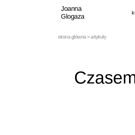
Przejdź
Joanna
k
do
Glogaza
treści
strona główna
>
artykuły
Czasem 