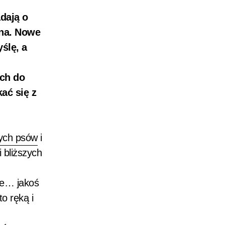
dają o
ana. Nowe
ślę, a
ych do
ać się z
nych psów
i
 bliższych
ale… jakoś
o ręką i