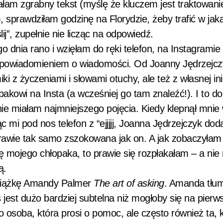
am zgrabny tekst (myślę że kluczem jest traktowanie
, sprawdziłam godzinę na Florydzie, żeby trafić w jak
ij”, zupełnie nie licząc na odpowiedź.
 dnia rano i wzięłam do ręki telefon, na Instagramie
powiadomieniem o wiadomości. Od Joanny Jędrzejczy
miki z życzeniami i słowami otuchy, ale też z własnej in
akowi na Insta (a wcześniej go tam znaleźć!). I to do
nie miałam najmniejszego pojęcia. Kiedy klepnął mnie
 mi pod nos telefon z “ejjjjj, Joanna Jędrzejczyk dod
awie tak samo zszokowana jak on. A jak zobaczyłam 
cję mojego chłopaka, to prawie się rozpłakałam – a nie
ą.
książkę Amandy Palmer
The art of asking
. Amanda tłu
ś jest dużo bardziej subtelna niż mogłoby się na pierw
 osoba, która prosi o pomoc, ale często również ta, 