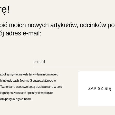
rę!
apić moich nowych artykułów, odcinków p
j adres e-mail:
sz otrzymywać newsletter - w tym informacje o
h lub usługach Joanny Glogazy, z którego w
. Twoje dane osobowe będą przetwarzane w celu
ZAPISZ SIĘ
Glogazę na zasadach opisanych w polityce
com/polityka-prywatnosci.