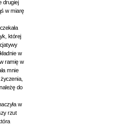
 drugiej
ąś w miarę
 czekała
k, której
icjatywy
kładnie w
 w ramię w
ała mnie
życzenia,
 należę do
maczyła w
szy rzut
która