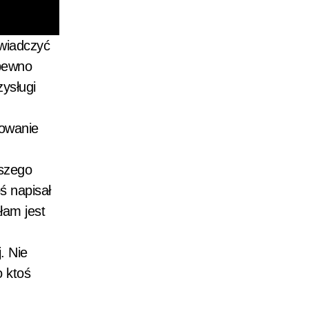
świadczyć
 pewno
ysługi
dowanie
rszego
ś napisał
łam jest
. Nie
o ktoś