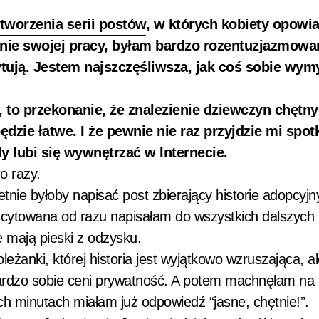
tworzenia serii postów
, w których kobiety opowia
ronie swojej pracy, byłam bardzo rozentuzjazmow
ują. Jestem najszczęśliwsza, jak coś sobie wymy
 to przekonanie, że znalezienie dziewczyn chętn
dzie łatwe. I że pewnie nie raz przyjdzie mi spotk
 lubi się wywnętrzać w Internecie.
o razy.
tnie byłoby napisać
post zbierający historie adopcyj
kscytowana od razu napisałam do wszystkich dalszych i
 mają pieski z odzysku.
eżanki, której historia jest wyjątkowo wzruszająca, 
rdzo sobie ceni prywatność. A potem machnęłam na t
 minutach miałam już odpowiedź “jasne, chętnie!”.