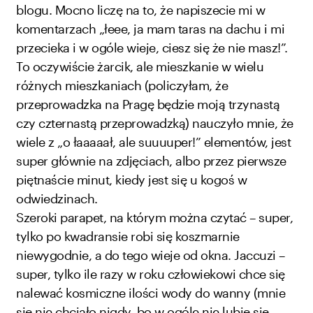
blogu. Mocno liczę na to, że napiszecie mi w
komentarzach „łeee, ja mam taras na dachu i mi
przecieka i w ogóle wieje, ciesz się że nie masz!”.
To oczywiście żarcik, ale mieszkanie w wielu
różnych mieszkaniach (policzyłam, że
przeprowadzka na Pragę będzie moją trzynastą
czy czternastą przeprowadzką) nauczyło mnie, że
wiele z „o łaaaaał, ale suuuuper!” elementów, jest
super głównie na zdjęciach, albo przez pierwsze
piętnaście minut, kiedy jest się u kogoś w
odwiedzinach.
Szeroki parapet, na którym można czytać – super,
tylko po kwadransie robi się koszmarnie
niewygodnie, a do tego wieje od okna. Jaccuzi –
super, tylko ile razy w roku człowiekowi chce się
nalewać kosmiczne ilości wody do wanny (mnie
się nie chciało nigdy, bo w ogóle nie lubię się