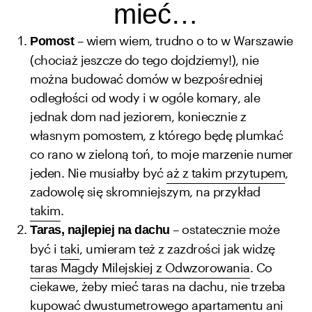
mieć…
– wiem wiem, trudno o to w Warszawie
Pomost
(chociaż jeszcze do tego dojdziemy!), nie
można budować domów w bezpośredniej
odległości od wody i w ogóle komary, ale
jednak dom nad jeziorem, koniecznie z
własnym pomostem, z którego będę plumkać
co rano w zieloną toń, to moje marzenie numer
jeden. Nie musiałby być
aż z takim przytupem
,
zadowolę się skromniejszym, na przykład
takim
.
– ostatecznie może
Taras, najlepiej na dachu
być i
taki
, umieram też z zazdrości jak widzę
taras Magdy Milejskiej z Odwzorowania
. Co
ciekawe, żeby mieć taras na dachu, nie trzeba
kupować dwustumetrowego apartamentu ani