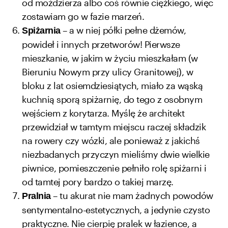
od moździerza albo coś równie ciężkiego, więc
zostawiam go w fazie marzeń.
– a w niej półki pełne dżemów,
Spiżarnia
powideł i innych przetworów! Pierwsze
mieszkanie, w jakim w życiu mieszkałam (w
Bieruniu Nowym przy ulicy Granitowej), w
bloku z lat osiemdziesiątych, miało za wąską
kuchnią sporą spiżarnię, do tego z osobnym
wejściem z korytarza. Myślę że architekt
przewidział w tamtym miejscu raczej składzik
na rowery czy wózki, ale ponieważ z jakichś
niezbadanych przyczyn mieliśmy dwie wielkie
piwnice, pomieszczenie pełniło rolę spiżarni i
od tamtej pory bardzo o takiej marzę.
– tu akurat nie mam żadnych powodów
Pralnia
sentymentalno-estetycznych, a jedynie czysto
praktyczne. Nie cierpię pralek w łazience, a