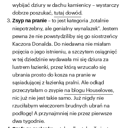
wybijać dziury w dachu kamienicy – wystarczy
dobrze poszukać,
tutaj dowód
.
– to jest kategoria „totalnie
Zsyp na pranie
niepotrzebny, ale genialny wynalazek”. Jestem
pewna że nie powstydziliby się go siostrzeńcy
Kaczora Donalda. Do niedawna nie miałam
pojęcia o jego istnieniu, a szczytem osiągnięć
w tej dziedzinie wydawała mi się dziura za
lustrem łazienki, przez którą wrzucało się
ubrania prosto do kosza na pranie w
sąsiadującej z łazienką pralni. Ale odkąd
przeczytałam o zsypie
na blogu Houseloves
,
nic już nie jest takie samo. Już nigdy nie
rzuciłabym wieczorem brudnych ubrań na
podłogę! A przynajmniej nie przez pierwsze
dwa tygodnie.