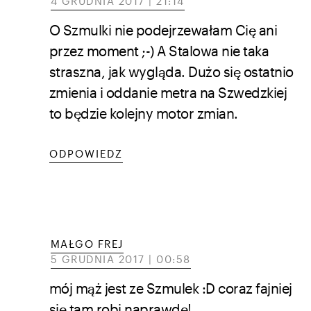
4 GRUDNIA 2017 | 21:14
O Szmulki nie podejrzewałam Cię ani
przez moment ;-) A Stalowa nie taka
straszna, jak wygląda. Dużo się ostatnio
zmienia i oddanie metra na Szwedzkiej
to będzie kolejny motor zmian.
ODPOWIEDZ
MAŁGO FREJ
5 GRUDNIA 2017 | 00:58
mój mąż jest ze Szmulek :D coraz fajniej
się tam robi naprawdę!