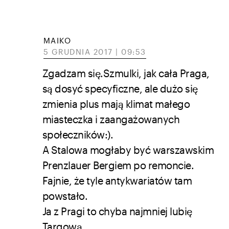
MAIKO
5 GRUDNIA 2017 | 09:53
Zgadzam się.Szmulki, jak cała Praga,
są dosyć specyficzne, ale dużo się
zmienia plus mają klimat małego
miasteczka i zaangażowanych
społeczników:).
A Stalowa mogłaby być warszawskim
Prenzlauer Bergiem po remoncie.
Fajnie, że tyle antykwariatów tam
powstało.
Ja z Pragi to chyba najmniej lubię
Targową.