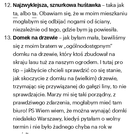
– taka jak
Najzwyklejsza, sznurkowa huśtawka
ta
, albo
ta
. Obawiam się, że w moim mieszkaniu
mogłabym się odbijać nogami od ściany,
niezależnie od tego, gdzie bym ją powiesiła.
– jak byłam mała, bawiliśmy
Domek na drzewie
się z moim bratem w „ogólnodostępnym”
domku na drzewie, który ktoś zbudował na
skraju lasu tuż za naszym ogrodem. I tutaj pro
tip – jakbyście chcieli sprawdzić co się stanie,
jak skoczycie z domku na (wielkim) drzewie,
trzymając się przywiązanej do gałęzi liny, to nie
sprawdzajcie. Marzy mi się taki porządny, z
prawdziwego zdarzenia, mogłabym mieć tam
biuro! PS Wiem wiem, że można wynająć domki
niedaleko Warszawy, kiedyś pytałam o wolny
termin i nie było żadnego chyba na rok w