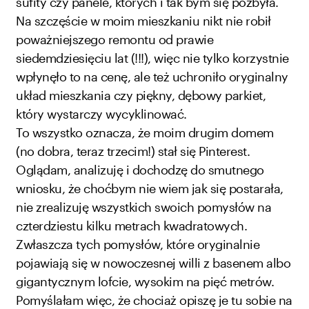
sufity czy panele, których i tak bym się pozbyła.
Na szczęście w moim mieszkaniu nikt nie robił
poważniejszego remontu od prawie
siedemdziesięciu lat (!!!), więc nie tylko korzystnie
wpłynęło to na cenę, ale też uchroniło oryginalny
układ mieszkania czy piękny, dębowy parkiet,
który wystarczy wycyklinować.
To wszystko oznacza, że moim drugim domem
(no dobra, teraz trzecim!) stał się Pinterest.
Oglądam, analizuję i dochodzę do smutnego
wniosku, że choćbym nie wiem jak się postarała,
nie zrealizuję wszystkich swoich pomysłów na
czterdziestu kilku metrach kwadratowych.
Zwłaszcza tych pomysłów, które oryginalnie
pojawiają się w nowoczesnej willi z basenem albo
gigantycznym lofcie, wysokim na pięć metrów.
Pomyślałam więc, że chociaż opiszę je tu sobie na