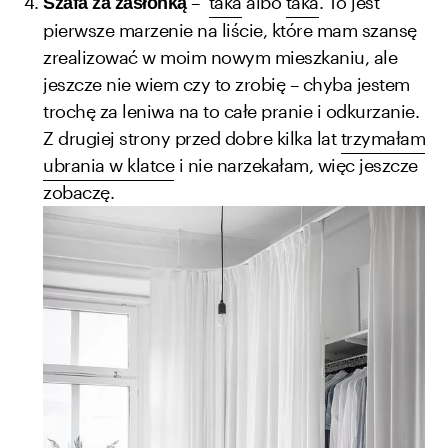
–
taka
albo
taka
. To jest
Szafa za zasłonką
pierwsze marzenie na liście, które mam szansę
zrealizować w moim nowym mieszkaniu, ale
jeszcze nie wiem czy to zrobię – chyba jestem
trochę za leniwa na to całe pranie i odkurzanie.
Z drugiej strony przed dobre kilka lat
trzymałam
ubrania w klatce
i nie narzekałam, więc jeszcze
zobaczę.