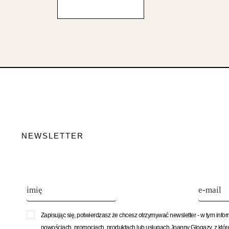
NEWSLETTER
Zapisując się, potwierdzasz że chcesz otrzymywać newsletter - w tym info
nowościach, promocjach, produktach lub usługach Joanny Glogazy, z któ