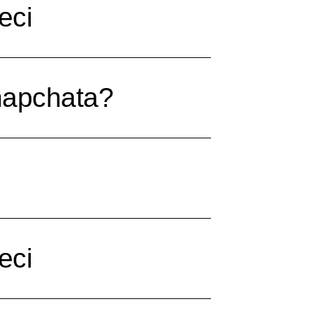
eci
napchata?
eci