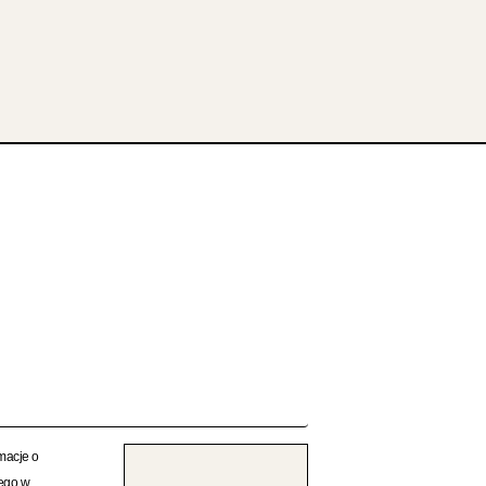
rmacje o
rego w