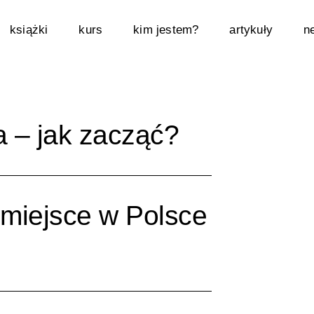
książki
kurs
kim jestem?
artykuły
n
 – jak zacząć?
 miejsce w Polsce