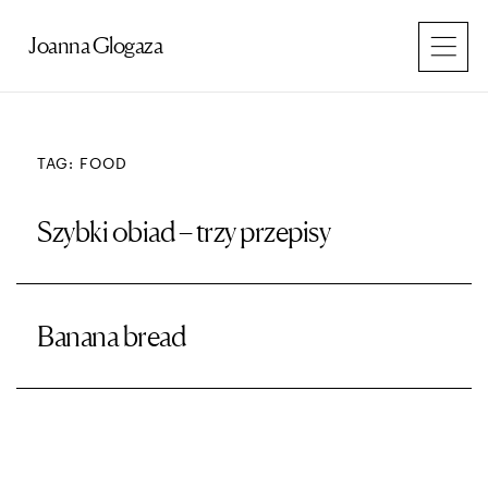
Przejdź
do
Joanna Glogaza
treści
TAG: FOOD
Szybki obiad – trzy przepisy
Banana bread