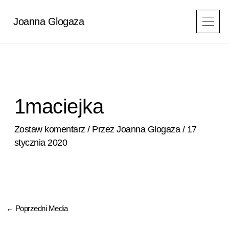
Przejdź
do
Joanna Glogaza
treści
1maciejka
Zostaw komentarz
/ Przez
Joanna Glogaza
/
17
stycznia 2020
←
Poprzedni Media