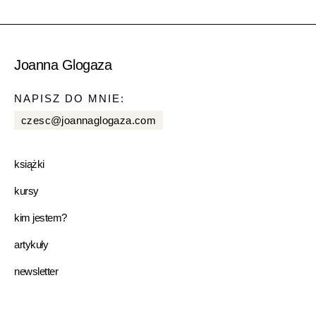
Joanna Glogaza
NAPISZ DO MNIE:
czesc@joannaglogaza.com
książki
kursy
kim jestem?
artykuły
newsletter