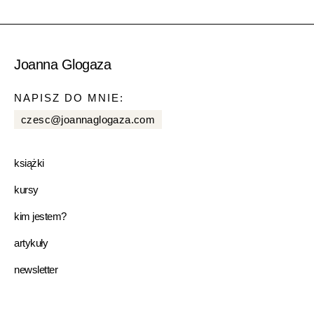
Joanna Glogaza
NAPISZ DO MNIE:
czesc@joannaglogaza.com
książki
kursy
kim jestem?
artykuły
newsletter