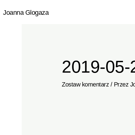
Przejdź
Joanna Glogaza
do
treści
2019-05-
Zostaw komentarz
/ Przez
J