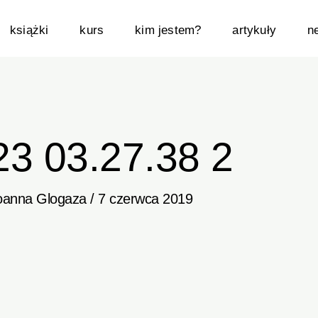
książki
kurs
kim jestem?
artykuły
n
23 03.27.38 2
oanna Glogaza
/
7 czerwca 2019