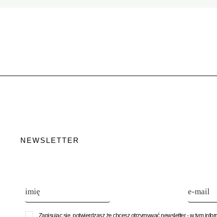
NEWSLETTER
Zapisując się, potwierdzasz że chcesz otrzymywać newsletter - w tym info