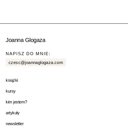
Joanna Glogaza
NAPISZ DO MNIE:
czesc@joannaglogaza.com
książki
kursy
kim jestem?
artykuły
newsletter