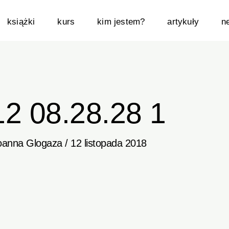
książki
kurs
kim jestem?
artykuły
n
12 08.28.28 1
oanna Glogaza
/
12 listopada 2018