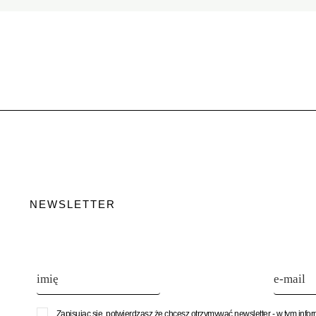
NEWSLETTER
Zapisując się, potwierdzasz że chcesz otrzymywać newsletter - w tym info