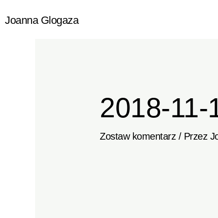
Przejdź
Joanna Glogaza
do
treści
2018-11-
Zostaw komentarz
/ Przez
J