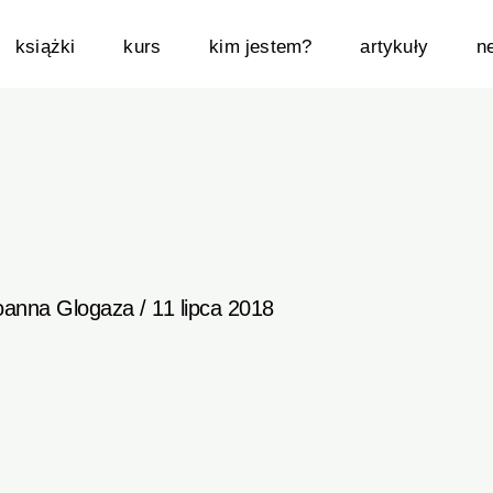
książki
kurs
kim jestem?
artykuły
n
oanna Glogaza
/
11 lipca 2018