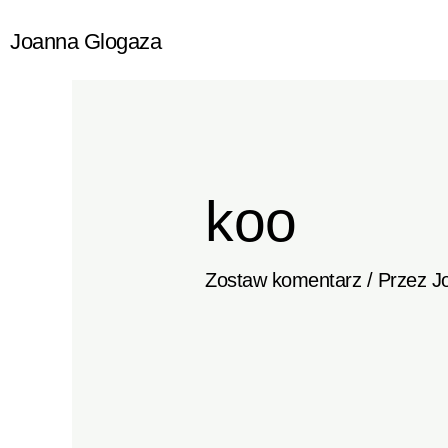
Przejdź
Joanna Glogaza
do
treści
koo
Zostaw komentarz
/ Przez
J