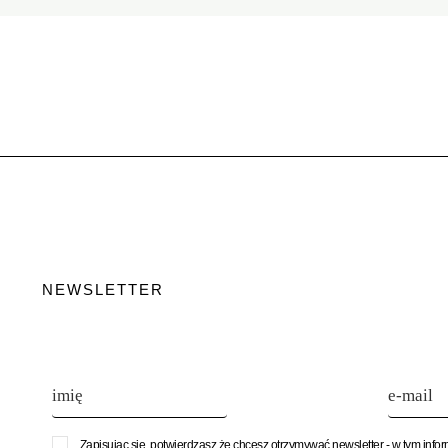
NEWSLETTER
Zapisując się, potwierdzasz że chcesz otrzymywać newsletter - w tym info