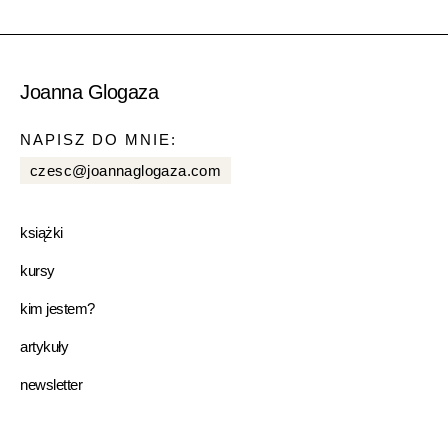
Joanna Glogaza
NAPISZ DO MNIE:
czesc@joannaglogaza.com
książki
kursy
kim jestem?
artykuły
newsletter