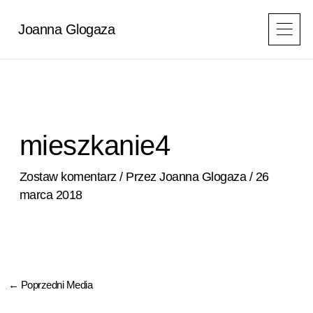
Przejdź
do
Joanna Glogaza
treści
mieszkanie4
Zostaw komentarz
/ Przez
Joanna Glogaza
/
26
marca 2018
←
Poprzedni Media