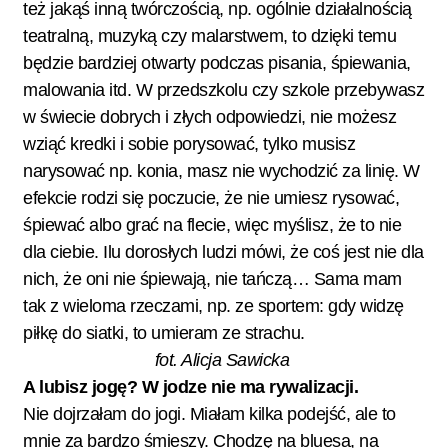
też jakąś inną twórczością, np. ogólnie działalnością
teatralną, muzyką czy malarstwem, to dzięki temu
będzie bardziej otwarty podczas pisania, śpiewania,
malowania itd. W przedszkolu czy szkole przebywasz
w świecie dobrych i złych odpowiedzi, nie możesz
wziąć kredki i sobie porysować, tylko musisz
narysować np. konia, masz nie wychodzić za linię. W
efekcie rodzi się poczucie, że nie umiesz rysować,
śpiewać albo grać na flecie, więc myślisz, że to nie
dla ciebie. Ilu dorosłych ludzi mówi, że coś jest nie dla
nich, że oni nie śpiewają, nie tańczą… Sama mam
tak z wieloma rzeczami, np. ze sportem: gdy widzę
piłkę do siatki, to umieram ze strachu.
fot. Alicja Sawicka
A lubisz jogę? W jodze nie ma rywalizacji.
Nie dojrzałam do jogi. Miałam kilka podejść, ale to
mnie za bardzo śmieszy. Chodzę na bluesa, na