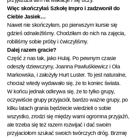
przyjeżdża tam na wakacje i się uczy.
Więc skończyłaś Szkołę Impro i zadzwonił do
Ciebie Jasiek…
Nawet nie skończyłam, po pierwszym kursie się
gdzieś odnaleźliśmy. Chodziłam do nich na zajęcia,
robiliśmy sobie próby i ćwiczyliśmy.
Dalej razem gracie?
Część z nas tak, jako Hulaj. Po pewnym czasie
odeszły dziewczyny, Joanna Pawluśkiewicz i Ola
Markowska, i założyły Hurt Luster. To jest naturalne,
chociaż wtedy wydawało się, że to koniec świata.
W końcu jednak odkrywa się, że to tylko grupy,
oczywiście grupy przyjaciół, bardzo ważne grupy, po
kilku latach grania będziecie wiedzieli o sobie
wszystko, zrodzi się między wami ogromna przyjaźń,
ale trzeba się też razem rozwijać i dać swoim
przyjaciołom szukać swoich twórczych dróg. Brzmię