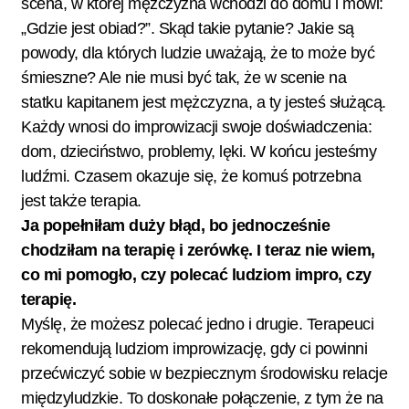
scena, w której mężczyzna wchodzi do domu i mówi:
„Gdzie jest obiad?”. Skąd takie pytanie? Jakie są
powody, dla których ludzie uważają, że to może być
śmieszne? Ale nie musi być tak, że w scenie na
statku kapitanem jest mężczyzna, a ty jesteś służącą.
Każdy wnosi do improwizacji swoje doświadczenia:
dom, dzieciństwo, problemy, lęki. W końcu jesteśmy
ludźmi. Czasem okazuje się, że komuś potrzebna
jest także terapia.
Ja popełniłam duży błąd, bo jednocześnie
chodziłam na terapię i zerówkę. I teraz nie wiem,
co mi pomogło, czy polecać ludziom impro, czy
terapię.
Myślę, że możesz polecać jedno i drugie. Terapeuci
rekomendują ludziom improwizację, gdy ci powinni
przećwiczyć sobie w bezpiecznym środowisku relacje
międzyludzkie. To doskonałe połączenie, z tym że na