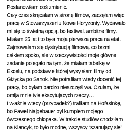
Postanowiłam coś zmienić.
Cały czas skręcałam w stronę filmów, zaczęłam więc
pracę w Stowarzyszeniu Nowe Horyzonty. Wydawało
mi się to świetną opcją, bo festiwal, ambitne filmy.
Miałam 25 lat i to była moja pierwsza praca na etat.
Zajmowałam się dystrybucją filmową, co brzmi
całkiem spoko, ale w rzeczywistości moje główne
zadanie polegało na tym, że miałam tabelkę w
Excelu, na podstawie której wysyłałam filmy od
Giżycka po Sanok. Nie potrafiłam wtedy docenić tej
pracy, bo byłam bardzo nieszczęśliwa. Czułam, że
omija mnie tyle ekscytujących rzeczy…
I właśnie wtedy (przypadek?) trafiłam na Hofesinkę,
bo Paweł Najgebauer był kumplem mojego
ówczesnego chłopaka. W trakcie studiów chodziłam
na Klancyk, to było modne, wszyscy “szanujący się”