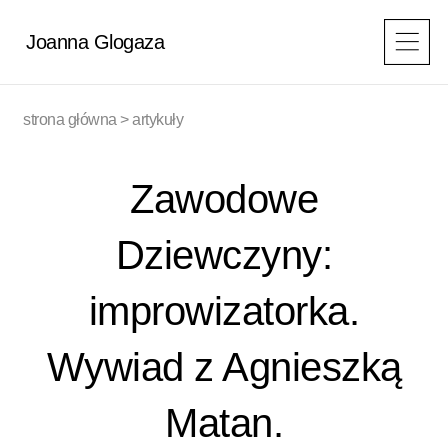
Przejdź
do
Joanna Glogaza
treści
strona główna
>
artykuły
Zawodowe
Dziewczyny:
improwizatorka.
Wywiad z Agnieszką
Matan.