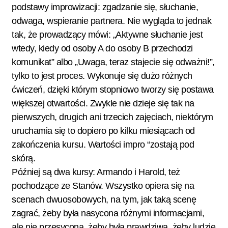
podstawy improwizacji: zgadzanie się, słuchanie,
odwaga, wspieranie partnera. Nie wygląda to jednak
tak, że prowadzący mówi: „Aktywne słuchanie jest
wtedy, kiedy od osoby A do osoby B przechodzi
komunikat” albo „Uwaga, teraz stajecie się odważni!”,
tylko to jest proces. Wykonuje się dużo różnych
ćwiczeń, dzięki którym stopniowo tworzy się postawa
większej otwartości. Zwykle nie dzieje się tak na
pierwszych, drugich ani trzecich zajęciach, niektórym
uruchamia się to dopiero po kilku miesiącach od
zakończenia kursu. Wartości impro “zostają pod
skórą.
Później są dwa kursy: Armando i Harold, też
pochodzące ze Stanów. Wszystko opiera się na
scenach dwuosobowych, na tym, jak taką scenę
zagrać, żeby była nasycona różnymi informacjami,
ale nie przesycona, żeby była prawdziwa, żeby ludzie