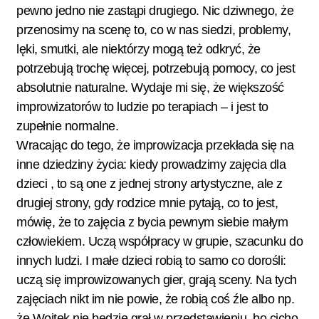
pewno jedno nie zastąpi drugiego. Nic dziwnego, że
przenosimy na scenę to, co w nas siedzi, problemy,
lęki, smutki, ale niektórzy mogą też odkryć, że
potrzebują trochę więcej, potrzebują pomocy, co jest
absolutnie naturalne. Wydaje mi się, że większość
improwizatorów to ludzie po terapiach – i jest to
zupełnie normalne.
Wracając do tego, że improwizacja przekłada się na
inne dziedziny życia: kiedy prowadzimy zajęcia dla
dzieci , to są one z jednej strony artystyczne, ale z
drugiej strony, gdy rodzice mnie pytają, co to jest,
mówię, że to zajęcia z bycia pewnym siebie małym
człowiekiem. Uczą współpracy w grupie, szacunku do
innych ludzi. I małe dzieci robią to samo co dorośli:
uczą się improwizowanych gier, grają sceny. Na tych
zajęciach nikt im nie powie, że robią coś źle albo np.
że Wojtek nie będzie grał w przedstawieniu, bo cicho