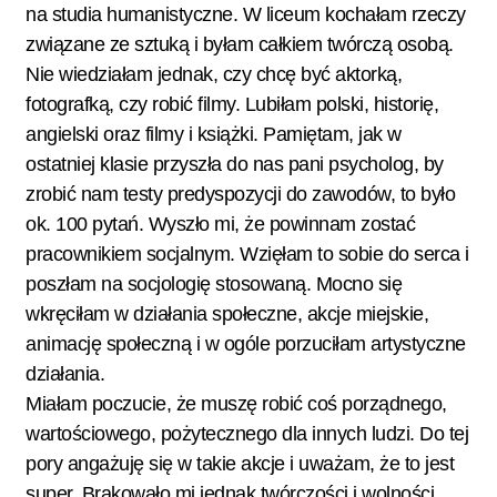
na studia humanistyczne. W liceum kochałam rzeczy
związane ze sztuką i byłam całkiem twórczą osobą.
Nie wiedziałam jednak, czy chcę być aktorką,
fotografką, czy robić filmy. Lubiłam polski, historię,
angielski oraz filmy i książki. Pamiętam, jak w
ostatniej klasie przyszła do nas pani psycholog, by
zrobić nam testy predyspozycji do zawodów, to było
ok. 100 pytań. Wyszło mi, że powinnam zostać
pracownikiem socjalnym. Wzięłam to sobie do serca i
poszłam na socjologię stosowaną. Mocno się
wkręciłam w działania społeczne, akcje miejskie,
animację społeczną i w ogóle porzuciłam artystyczne
działania.
Miałam poczucie, że muszę robić coś porządnego,
wartościowego, pożytecznego dla innych ludzi. Do tej
pory angażuję się w takie akcje i uważam, że to jest
super. Brakowało mi jednak twórczości i wolności.