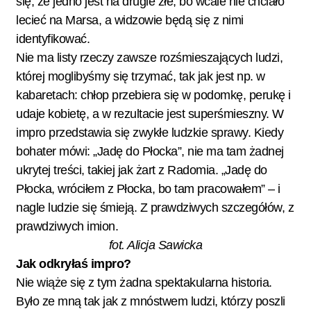
się, że jedno jest na drugie złe, bo wcale nie chciało
lecieć na Marsa, a widzowie będą się z nimi
identyfikować.
Nie ma listy rzeczy zawsze rozśmieszających ludzi,
której moglibyśmy się trzymać, tak jak jest np. w
kabaretach: chłop przebiera się w podomkę, perukę i
udaje kobietę, a w rezultacie jest superśmieszny. W
impro przedstawia się zwykłe ludzkie sprawy. Kiedy
bohater mówi: „Jadę do Płocka”, nie ma tam żadnej
ukrytej treści, takiej jak żart z Radomia. „Jadę do
Płocka, wróciłem z Płocka, bo tam pracowałem” – i
nagle ludzie się śmieją. Z prawdziwych szczegółów, z
prawdziwych imion.
fot. Alicja Sawicka
Jak odkryłaś impro?
Nie wiąże się z tym żadna spektakularna historia.
Było ze mną tak jak z mnóstwem ludzi, którzy poszli