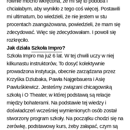
równie mocno wkręcona, że mi się to podoba i
chciałabym, aby wynikło z tego coś więcej. Postawili
mi ultimatum, bo wiedzieli, że nie jestem w stu
procentach zaangażowana, powiedzieli, że mam się
zdecydować. Więc się zdecydowałam. I powoli się
rozkręciło.
Jak działa
Szkoła Impro
?
Szkoła Impro ma już 6 lat. W tej chwili uczy w niej
kilkunastu instruktorów, To dosyć kolektywnie
prowadzona instytucja, obecnie zarządzana przez
Krzyśka Dziubaka, Pawła Najgebauera i Asię
Pawluśkiewicz. Jesteśmy związani chicagowską
szkołą i O Theater, w której podstawą są relacje
między bohaterami. Na podstawie tej wiedzy i
doświadczeń wcześniej wymienionych osób został
stworzony program szkoły. Na początku chodzi się na
zerówkę, podstawowy kurs, żeby załapać, czym są