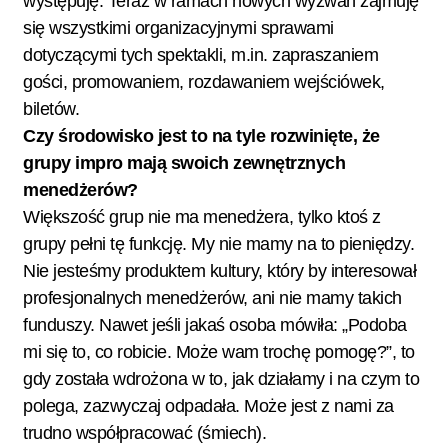
występuję. Teraz w ramach nowych wyzwań zajmuję
się wszystkimi organizacyjnymi sprawami
dotyczącymi tych spektakli, m.in. zapraszaniem
gości, promowaniem, rozdawaniem wejściówek,
biletów.
Czy środowisko jest to na tyle rozwinięte, że
grupy impro mają swoich zewnętrznych
menedżerów?
Większość grup nie ma menedżera, tylko ktoś z
grupy pełni tę funkcję. My nie mamy na to pieniędzy.
Nie jesteśmy produktem kultury, który by interesował
profesjonalnych menedżerów, ani nie mamy takich
funduszy. Nawet jeśli jakaś osoba mówiła: „Podoba
mi się to, co robicie. Może wam trochę pomogę?”, to
gdy została wdrożona w to, jak działamy i na czym to
polega, zazwyczaj odpadała. Może jest z nami za
trudno współpracować (śmiech).