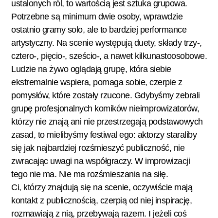
ustalonych ról, to wartością jest sztuka grupowa.
Potrzebne są minimum dwie osoby, wprawdzie
ostatnio gramy solo, ale to bardziej performance
artystyczny. Na scenie występują duety, składy trzy-,
cztero-, pięcio-, sześcio-, a nawet kilkunastoosobowe.
Ludzie na żywo oglądają grupę, która siebie
ekstremalnie wspiera, pomaga sobie, czerpie z
pomysłów, które zostały rzucone. Gdybyśmy zebrali
grupę profesjonalnych komików nieimprowizatorów,
którzy nie znają ani nie przestrzegają podstawowych
zasad, to mielibyśmy festiwal ego: aktorzy staraliby
się jak najbardziej rozśmieszyć publiczność, nie
zwracając uwagi na współgraczy. W improwizacji
tego nie ma. Nie ma rozśmieszania na siłę.
Ci, którzy znajdują się na scenie, oczywiście mają
kontakt z publicznością, czerpią od niej inspirację,
rozmawiają z nią, przebywają razem. I jeżeli coś