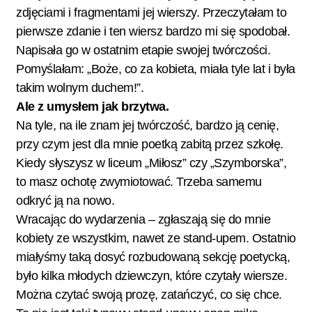
zdjęciami i fragmentami jej wierszy. Przeczytałam to
pierwsze zdanie i ten wiersz bardzo mi się spodobał.
Napisała go w ostatnim etapie swojej twórczości.
Pomyślałam: „Boże, co za kobieta, miała tyle lat i była
takim wolnym duchem!”.
Ale z umysłem jak brzytwa.
Na tyle, na ile znam jej twórczość, bardzo ją cenię,
przy czym jest dla mnie poetką zabitą przez szkołę.
Kiedy słyszysz w liceum „Miłosz” czy „Szymborska”,
to masz ochotę zwymiotować. Trzeba samemu
odkryć ją na nowo.
Wracając do wydarzenia – zgłaszają się do mnie
kobiety ze wszystkim, nawet ze stand-upem. Ostatnio
miałyśmy taką dosyć rozbudowaną sekcję poetycką,
było kilka młodych dziewczyn, które czytały wiersze.
Można czytać swoją prozę, zatańczyć, co się chce.