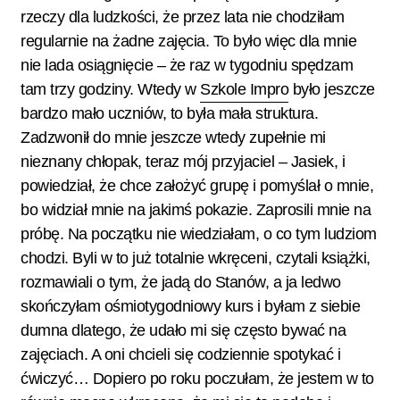
rzeczy dla ludzkości, że przez lata nie chodziłam
regularnie na żadne zajęcia. To było więc dla mnie
nie lada osiągnięcie – że raz w tygodniu spędzam
tam trzy godziny. Wtedy w
Szkole Impro
było jeszcze
bardzo mało uczniów, to była mała struktura.
Zadzwonił do mnie jeszcze wtedy zupełnie mi
nieznany chłopak, teraz mój przyjaciel – Jasiek, i
powiedział, że chce założyć grupę i pomyślał o mnie,
bo widział mnie na jakimś pokazie. Zaprosili mnie na
próbę. Na początku nie wiedziałam, o co tym ludziom
chodzi. Byli w to już totalnie wkręceni, czytali książki,
rozmawiali o tym, że jadą do Stanów, a ja ledwo
skończyłam ośmiotygodniowy kurs i byłam z siebie
dumna dlatego, że udało mi się często bywać na
zajęciach. A oni chcieli się codziennie spotykać i
ćwiczyć… Dopiero po roku poczułam, że jestem w to