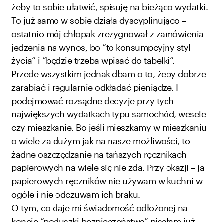
żeby to sobie ułatwić, spisuję na bieżąco wydatki.
To już samo w sobie działa dyscyplinująco –
ostatnio mój chłopak zrezygnował z zamówienia
jedzenia na wynos, bo “to konsumpcyjny styl
życia” i “będzie trzeba wpisać do tabelki”.
Przede wszystkim jednak dbam o to, żeby dobrze
zarabiać i regularnie odkładać pieniądze. I
podejmować rozsądne decyzje przy tych
największych wydatkach typu samochód, wesele
czy mieszkanie. Bo jeśli mieszkamy w mieszkaniu
o wiele za dużym jak na nasze możliwości, to
żadne oszczędzanie na tańszych ręcznikach
papierowych na wiele się nie zda. Przy okazji – ja
papierowych ręczników nie używam w kuchni w
ogóle i nie odczuwam ich braku.
O tym, co daje mi świadomość odłożonej na
koncie “poduszki bezpieczeństwa” pisałam już