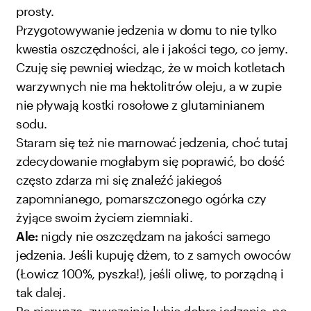
prosty.
Przygotowywanie jedzenia w domu to nie tylko
kwestia oszczędności, ale i jakości tego, co jemy.
Czuję się pewniej wiedząc, że w moich kotletach
warzywnych nie ma hektolitrów oleju, a w zupie
nie pływają kostki rosołowe z glutaminianem
sodu.
Staram się też nie marnować jedzenia, choć tutaj
zdecydowanie mogłabym się poprawić, bo dość
często zdarza mi się znaleźć jakiegoś
zapomnianego, pomarszczonego ogórka czy
żyjące swoim życiem ziemniaki.
Ale:
nigdy nie oszczędzam na jakości samego
jedzenia. Jeśli kupuję dżem, to z samych owoców
(Łowicz 100%, pyszka!), jeśli oliwę, to porządną i
tak dalej.
Po pierwsze, zwyczajnie lubię dobre jedzenie, po