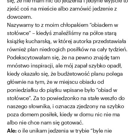
się, że nie mam nic do jedzenia i jedyne wyjście to
zjeść coś na mieście albo zamówić jedzenie z
dowozem.
Nazywamy to z moim chłopakiem “obiadem w
stołówce” – kiedyś znaleźliśmy na półce starą
książkę kucharską, w której autorka przedstawiała
również plan niedrogich posiłków na cały tydzień.
Podekscytowałam się, że na pewno znajdę tam
mnóstwo inspiracji, ale mój zapał szybko opadł,
kiedy okazało się, że budżetowość planu polega
głównie na tym, że w miejscu obiadu od
poniedziałku do piątku wpisane było “obiad w
stołówce”. Za to powiedzonko na stałe weszło do
naszego słownika, i oznacza zjedzony na szybko
poza domem posiłek, kiedy w domu nic nie ma
albo nie chce nam się gotować.
Ale:
o ile unikam jedzenia w trybie “byle nie