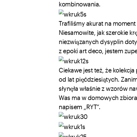
kombinowania.
Trafiliśmy akurat na moment 
Niesamowite, jak szerokie krę
niezwiązanych dysyplin dotyka
z epoki art deco, jestem zup
Ciekawe jest też, że kolekcj
od lat pięćdziesiątych. Zani
słynęła właśnie z wzorów naw
Was ma w domowych zbiorach
napisem „RYT”.