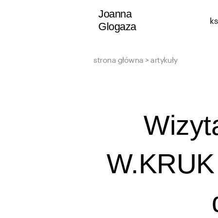
Przejdź
Joanna
ks
do
Glogaza
treści
strona główna
>
artykuły
Wizyt
W.KRUK i