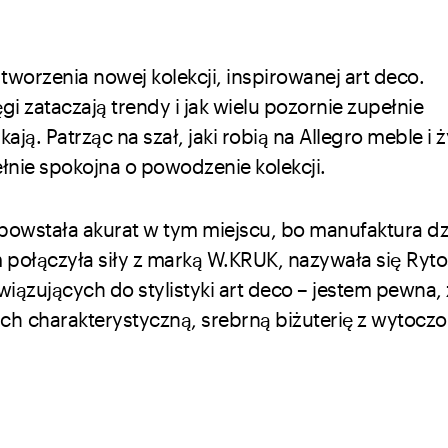
tworzenia nowej kolekcji, inspirowanej art deco.
gi zataczają trendy i jak wielu pozornie zupełnie
ją. Patrząc na szał, jaki robią na Allegro meble i 
ełnie spokojna o powodzenie kolekcji.
a powstała akurat w tym miejscu, bo manufaktura dzi
m połączyła siły z marką W.KRUK, nazywała się Ryto
iązujących do stylistyki art deco – jestem pewna, 
 charakterystyczną, srebrną biżuterię z wytocz