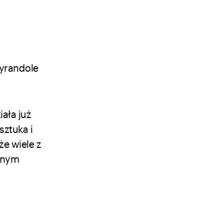
żyrandole
ała już
sztuka i
że wiele z
onym