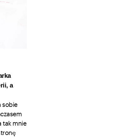
arka
ii, a
m sobie
ymczasem
a tak mnie
stronę