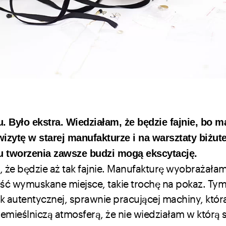
 Było ekstra. Wiedziałam, że będzie fajnie, bo m
zytę w starej manufakturze i na warsztaty biżuter
u tworzenia zawsze budzi mogą ekscytację.
, że będzie aż tak fajnie. Manufakturę wyobrażała
ość wymuskane miejsce, takie trochę na pokaz. T
k autentycznej, sprawnie pracującej machiny, któr
emieślniczą atmosferą, że nie wiedziałam w którą 