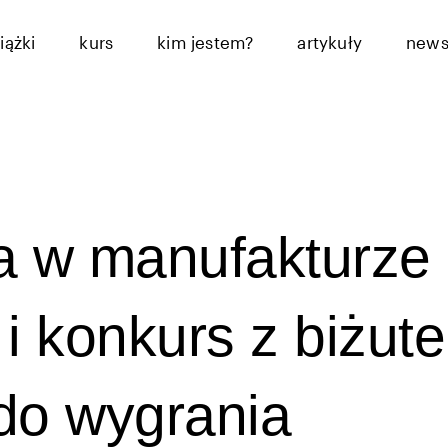
iążki
kurs
kim jestem?
artykuły
news
a w manufakturze
 konkurs z biżute
do wygrania