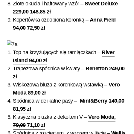
Złote okucia i haftowany wzór –
Sweet Deluxe
229,00
148,85 zł
Kopertówka ozdobiona koronką –
Anna Field
94,00
72,50 zł
Top na krzyżujących się ramiączkach –
River
Island 94,00 zł
Trapezowa spódnica w kwiaty –
Benetton 249,00
zł
Wiskozowa bluza z koronkową wstawką –
Vero
Moda 89,00 zł
Spódnica w delikatne pasy –
Mint&Berry
149,00
81,95 zł
Klasyczna bluzka z dekoltem V –
Vero Moda,
79,00
71,10 zł
Spódnica z rozcięciem, z wzorem w liście –
Wallis