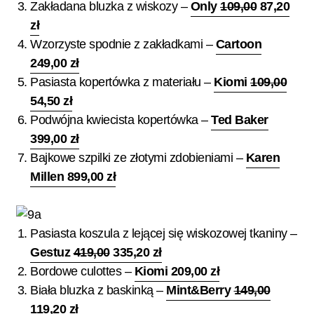
Zakładana bluzka z wiskozy –
Only
109,00
87,20
zł
Wzorzyste spodnie z zakładkami –
Cartoon
249,00 zł
Pasiasta kopertówka z materiału –
Kiomi
109,00
54,50 zł
Podwójna kwiecista kopertówka –
Ted Baker
399,00 zł
Bajkowe szpilki ze złotymi zdobieniami –
Karen
Millen 899,00 zł
Pasiasta koszula z lejącej się wiskozowej tkaniny –
Gestuz
419,00
335,20 zł
Bordowe culottes –
Kiomi 209,00 zł
Biała bluzka z baskinką –
Mint&Berry
149,00
119,20 zł