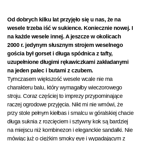
Od dobrych kilku lat przyjęło się u nas, że na
wesele trzeba iść w sukience. Koniecznie nowej. I
na każde wesele innej. A jeszcze w okolicach
2000 r. jedynym słusznym strojem weselnego
gościa był gorset i długa spódnica z tafty,
uzupełnione długimi rękawiczkami zakładanymi
na jeden palec i butami z czubem.
Tymczasem większość wesele wcale nie ma
charakteru balu, który wymagałby wieczorowego
stroju. Coraz częściej to imprezy przypominające
raczej ogrodowe przyjęcia. Nikt mi nie wmówi, że
przy stole pełnym kiełbas i smalcu w góralskiej chacie
długa suknia z rozcięciem i sztywny kok są bardziej
na miejscu niż kombinezon i eleganckie sandałki. Nie
mówiąc już o ciężkim smoky eye i wypadającym z