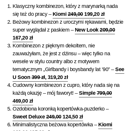
Klasyczny kombinezon, który z marynarką nada
się też do pracy –
Kiomi
249,00
199,20 zł
Beżowy kombinezon z uroczymi rękawami, będzie
super wyglądał z paskiem –
New Look
209,00
167,20 zł
Kombinezon z pięknym dekoltem, nie
zauważyłam, że jest z dżinsu – więc tylko na
wesele w stylu country albo z motywem
tematycznym „Girlbandy i boysbandy lat ’90” –
See
U Soon
399 zł
, 319,20 zł
Cudowny kombinezon z cupro, który nada się na
każdą okazję – mój faworyt! –
Simple
799,00
469,00 zł
Ozdobiona koronką kopertówka-puzderko –
Sweet Deluxe
249,00
124,50 zł
Minimalistyczna beżowa kopertówka –
Kiomi