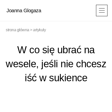
Przejdź
do
Joanna Glogaza
treści
strona główna
>
artykuły
W co się ubrać na
wesele, jeśli nie chcesz
iść w sukience