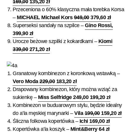
169,00
135,20 zł
Przeceniona o 60% klasyczna mała torebka Korsa
–
MICHAEL Michael Kors
949,00
379,60 zł
Superseksi sandały na szpilce –
Gino Rossi,
399,90 zł
Urocze beżowe szpilki z kokardkami –
Kiomi
339,00
271,20 zł
Granatowy kombinezon z koronkową wstawką –
Vero Moda
229,00
183,20 zł
Drapowany kombinezon, który można wziąć za
sukienkę –
Miss Selfridge 249,00 199,20 zł
Kombinezon w buduarowym stylu, będzie idealny
do a’la męskiej marynarki –
Vila
199,00
159,20 zł
Śliczna folkowa kopertówka –
Ichi 169,00 zł
Kopertówka a’la koszyk –
Mint&Berry 64 zł