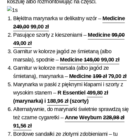
koszulę albo rozmontowując na części.
Błękitna marynarka w delikatny wzór –
Medicine
249,00
99,00 zł
Pasujące szorty z kieszeniami –
Medicine
99,00
49,00 zł
Garnitur w kolorze jagód ze śmietaną (albo
marsala), spodnie –
Medicine
149,00
99,00 zł
Garnitur w kolorze marsala (albo jagód ze
śmietaną), marynarka –
Medicine
199 zł
79,00 zł
Marynarka w paski z pięknymi klapami i szorty z
wysokim stanem –
R Essentiel
499,80
zł
(marynarka) i
188,96 zł
(szorty)
Alternatywnie, do marynarki świetnie sprawdzą się
też czarne cygaretki –
Anne Weyburn
228,98 zł
91,56 zł
Bordowe sandałki ze złotymi zdobieniami – tu