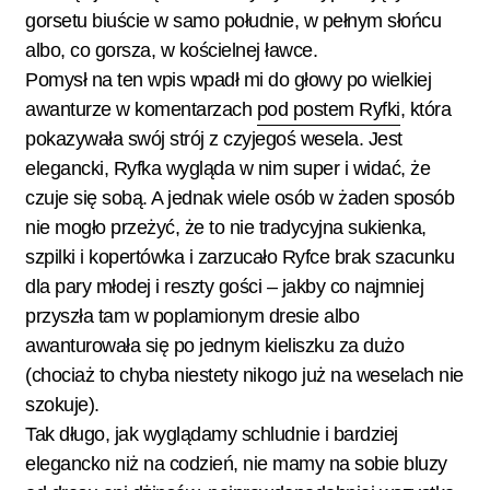
gorsetu biuście w samo południe, w pełnym słońcu
albo, co gorsza, w kościelnej ławce.
Pomysł na ten wpis wpadł mi do głowy po wielkiej
awanturze w komentarzach
pod postem Ryfki
, która
pokazywała swój strój z czyjegoś wesela. Jest
elegancki, Ryfka wygląda w nim super i widać, że
czuje się sobą. A jednak wiele osób w żaden sposób
nie mogło przeżyć, że to nie tradycyjna sukienka,
szpilki i kopertówka i zarzucało Ryfce brak szacunku
dla pary młodej i reszty gości – jakby co najmniej
przyszła tam w poplamionym dresie albo
awanturowała się po jednym kieliszku za dużo
(chociaż to chyba niestety nikogo już na weselach nie
szokuje).
Tak długo, jak wyglądamy schludnie i bardziej
elegancko niż na codzień, nie mamy na sobie bluzy