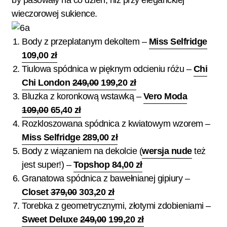
by pasowały na co dzień, niż przy eleganckiej
wieczorowej sukience.
Body z przeplatanym dekoltem –
Miss Selfridge
109,00 zł
Tiulowa spódnica w pięknym odcieniu różu –
Chi
Chi London
249,00
199,20 zł
Bluzka z koronkową wstawką –
Vero Moda
109,00
65,40 zł
Rozkloszowana spódnica z kwiatowym wzorem –
Miss Selfridge 289,00 zł
Body z wiązaniem na dekolcie (
wersja nude
też
jest super!) –
Topshop 84,00 zł
Granatowa spódnica z bawełnianej gipiury –
Closet
379,00
303,20 zł
Torebka z geometrycznymi, złotymi zdobieniami –
Sweet Deluxe
249,00
199,20 zł