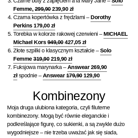
Czarne buty z zapięciem a’la Mary Jane –
Solo
Femme,
299,90
239,90 zł
Czarna kopertówka z frędzlami –
Dorothy
Perkins 179,00 zł
Torebka w kolorze rakowej czerwieni –
MICHAEL
Michael Kors
949,00
427,05 zł
Złote szpilki o klasycznym kształcie –
Solo
Femme
319,90
219,90 zł
Fuksjowa marynarka –
Answear 269,90
zł
spodnie –
Answear
179,90
129,90
Kombinezony
Moja druga ulubiona kategoria, czyli filuterne
kombinezony. Mogą być równie eleganckie i
podkreślające figurę, co sukienki, a są zwykle dużo
wygodniejsze – nie trzeba uważać jak się siada,