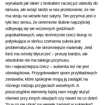
wynalazki jak lakier z brokatem raczej już odeszły do
lamusa, ale wciąż siedzi w nas przekonanie, że nie
ma stroju na wesele bez satyny. Ten przymus jest o
tyle bez sensu, że ceremonie ślubne najczęściej
odbywają się we wczesnych godzinach
popołudniowych, więc technicznie rzecz biorąc to
połyskująca w słońcu czerwona suknia jest
problematyczna, nie skromniejsze materiały. Jeśli
ktoś ma ochotę błyszczeć – proszę bardzo, ale
absolutnie nie ma takiego przymusu.
No i najważniejsza rzecz – sukienka też nie jest
obowiązkowa. Przygotowałam sporo przykładowych
zestawów, które spokojnie mogą ją zastąpić na
różnego rodzaju przyjęciach weselnych. A
poszczególne elementy będą nam mogły służyć
również przy innych okazjach czy nawet na co dzień.
To w co się ubrać na wesele zamiast w sukienkę?