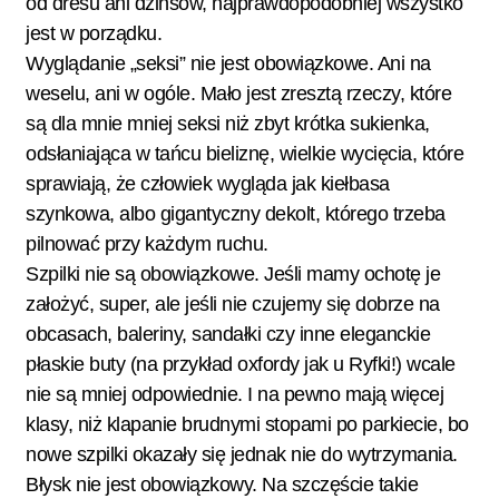
od dresu ani dżinsów, najprawdopodobniej wszystko
jest w porządku.
Wyglądanie „seksi” nie jest obowiązkowe. Ani na
weselu, ani w ogóle. Mało jest zresztą rzeczy, które
są dla mnie mniej seksi niż zbyt krótka sukienka,
odsłaniająca w tańcu bieliznę, wielkie wycięcia, które
sprawiają, że człowiek wygląda jak kiełbasa
szynkowa, albo gigantyczny dekolt, którego trzeba
pilnować przy każdym ruchu.
Szpilki nie są obowiązkowe. Jeśli mamy ochotę je
założyć, super, ale jeśli nie czujemy się dobrze na
obcasach, baleriny, sandałki czy inne eleganckie
płaskie buty (na przykład oxfordy jak u Ryfki!) wcale
nie są mniej odpowiednie. I na pewno mają więcej
klasy, niż klapanie brudnymi stopami po parkiecie, bo
nowe szpilki okazały się jednak nie do wytrzymania.
Błysk nie jest obowiązkowy. Na szczęście takie