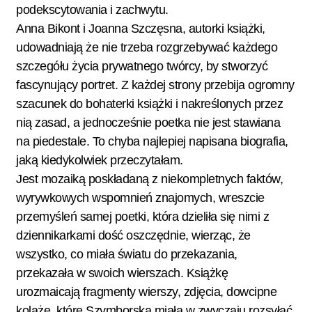
podekscytowania i zachwytu.
Anna Bikont i Joanna Szczęsna, autorki książki,
udowadniają że nie trzeba rozgrzebywać każdego
szczegółu życia prywatnego twórcy, by stworzyć
fascynujący portret. Z każdej strony przebija ogromny
szacunek do bohaterki książki i nakreślonych przez
nią zasad, a jednocześnie poetka nie jest stawiana
na piedestale. To chyba najlepiej napisana biografia,
jaką kiedykolwiek przeczytałam.
Jest mozaiką poskładaną z niekompletnych faktów,
wyrywkowych wspomnień znajomych, wreszcie
przemyśleń samej poetki, która dzieliła się nimi z
dziennikarkami dość oszczędnie, wierząc, że
wszystko, co miała światu do przekazania,
przekazała w swoich wierszach. Książkę
urozmaicają fragmenty wierszy, zdjęcia, dowcipne
kolaże, które Szymborska miała w zwyczaju rozsyłać