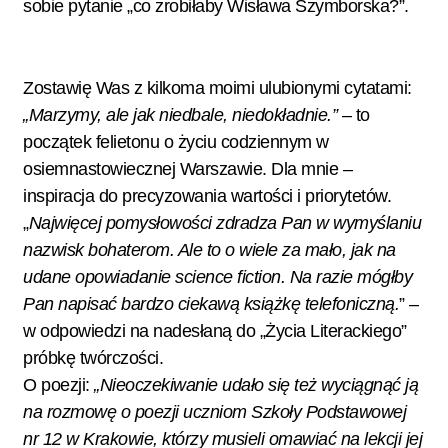
sobie pytanie „co zrobiłaby Wisława Szymborska?”.
Zostawię Was z kilkoma moimi ulubionymi cytatami:
„Marzymy, ale jak niedbale, niedokładnie.”
– to
początek felietonu o życiu codziennym w
osiemnastowiecznej Warszawie. Dla mnie –
inspiracja do precyzowania wartości i priorytetów.
„
Najwięcej pomysłowości zdradza Pan w wymyślaniu
nazwisk bohaterom. Ale to o wiele za mało, jak na
udane opowiadanie science fiction. Na razie mógłby
Pan napisać bardzo ciekawą książkę telefoniczną.
” –
w odpowiedzi na nadesłaną do „Życia Literackiego”
próbkę twórczości.
O poezji:
„Nieoczekiwanie udało się też wyciągnąć ją
na rozmowę o poezji uczniom Szkoły Podstawowej
nr 12 w Krakowie, którzy musieli omawiać na lekcji jej