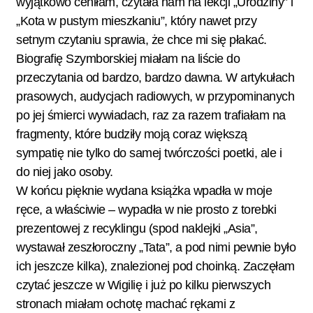
wyjątkowo ceniłam, czytała nam na lekcji „Urodziny” i
„Kota w pustym mieszkaniu”, który nawet przy
setnym czytaniu sprawia, że chce mi się płakać.
Biografię Szymborskiej miałam na liście do
przeczytania od bardzo, bardzo dawna. W artykułach
prasowych, audycjach radiowych, w przypominanych
po jej śmierci wywiadach, raz za razem trafiałam na
fragmenty, które budziły moją coraz większą
sympatię nie tylko do samej twórczości poetki, ale i
do niej jako osoby.
W końcu pięknie wydana książka wpadła w moje
ręce, a właściwie – wypadła w nie prosto z torebki
prezentowej z recyklingu (spod naklejki „Asia”,
wystawał zeszłoroczny „Tata”, a pod nimi pewnie było
ich jeszcze kilka), znalezionej pod choinką. Zaczęłam
czytać jeszcze w Wigilię i już po kilku pierwszych
stronach miałam ochotę machać rękami z