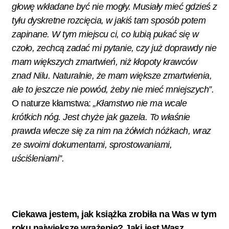
głowę wkładane być nie mogły. Musiały mieć gdzieś z
tyłu dyskretne rozcięcia, w jakiś tam sposób potem
zapinane. W tym miejscu ci, co lubią pukać się w
czoło, zechcą zadać mi pytanie, czy już doprawdy nie
mam większych zmartwień, niż kłopoty krawców
znad Nilu. Naturalnie, że mam większe zmartwienia,
ale to jeszcze nie powód, żeby nie mieć mniejszych”.
O naturze kłamstwa:
„Kłamstwo nie ma wcale
krótkich nóg. Jest chyże jak gazela. To właśnie
prawda wlecze się za nim na żółwich nóżkach, wraz
ze swoimi dokumentami, sprostowaniami,
uściśleniami”.
Ciekawa jestem, jak książka zrobiła na Was w tym
roku największe wrażenie? Jaki jest Wasz