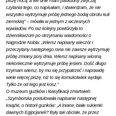
piszę nocą, a we dnie mam paskudny zwyczaj
czytania tego, co napisałam, i stwierdzam, że nie
wszystko wytrzymuje próbę jednego bodaj obrotu kuli
ziemskiej” – mówiła w jednym z wczesnych
wywiadów. Po raz kolejny powtórzyła to
dziennikarzom po otrzymaniu wiadomości o
Nagrodzie Nobla: „Wiersz napisany wieczór i
przeczytany następnego rana nie zawsze wytrzymuję
próbę zmiany pory dnia. Wiersz napisany wiosną
niekoniecznie wytrzymuje próbę jesieni. Dość długo
trzymam wiersz, by mu się przypatrzeć i naprawdę
wiele więcej piszę, niż to się komukolwiek wydaje.
Tylko że od tego jest kosz.”
O muzeum guzików i klasyfikacji zmartwień:
„Szymborska postulowała napisanie następnej
książki, o historii guzików: „A lniane, białe sukienki
dawnych Egipcjanek? Były tak obcisłe, że przez