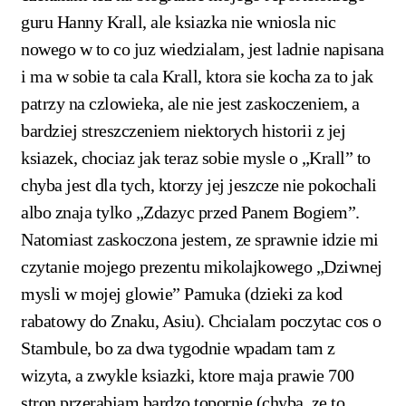
guru Hanny Krall, ale ksiazka nie wniosla nic
nowego w to co juz wiedzialam, jest ladnie napisana
i ma w sobie ta cala Krall, ktora sie kocha za to jak
patrzy na czlowieka, ale nie jest zaskoczeniem, a
bardziej streszczeniem niektorych historii z jej
ksiazek, chociaz jak teraz sobie mysle o „Krall” to
chyba jest dla tych, ktorzy jej jeszcze nie pokochali
albo znaja tylko „Zdazyc przed Panem Bogiem”.
Natomiast zaskoczona jestem, ze sprawnie idzie mi
czytanie mojego prezentu mikolajkowego „Dziwnej
mysli w mojej glowie” Pamuka (dzieki za kod
rabatowy do Znaku, Asiu). Chcialam poczytac cos o
Stambule, bo za dwa tygodnie wpadam tam z
wizyta, a zwykle ksiazki, ktore maja prawie 700
stron przerabiam bardzo topornie (chyba, ze to