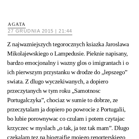
AGATA
27 GRUDNIA 2015 | 21:44
Z najwazniejszych tegorocznych ksiazka Jaroslawa
Mikolajewskiego o Lampedusie. Pieknie napisany,
bardzo emocjonalny i wazny glos o imigrantach i o
ich pierwszym przystanku w drodze do „lepszego”
swiata. Z dlugo wyczekiwanych, a dopiero
przeczytanych w tym roku „Samotnosc
Portugalczyka”, chociaz w sumie to dobrze, ze
przeczytalam ja dopiero po powrocie z Portugalii,
bo lubie porownywac co czulam i potem czytajac
krzyczec w myslach „o tak, ja tez tak mam”. Dlugo
czekalam tez na biograifie mojego reporterskiego