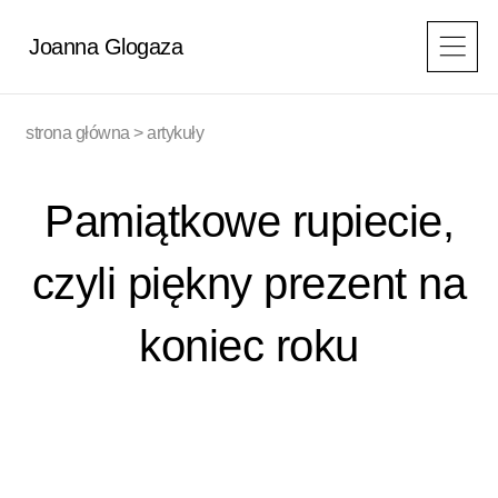
Przejdź
do
Joanna Glogaza
treści
strona główna
>
artykuły
Pamiątkowe rupiecie,
czyli piękny prezent na
koniec roku