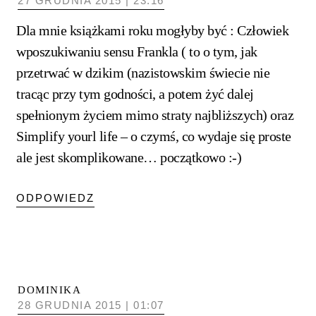
27 GRUDNIA 2015 | 23:16
Dla mnie książkami roku mogłyby być : Człowiek
wposzukiwaniu sensu Frankla ( to o tym, jak
przetrwać w dzikim (nazistowskim świecie nie
tracąc przy tym godności, a potem żyć dalej
spełnionym życiem mimo straty najbliższych) oraz
Simplify yourl life – o czymś, co wydaje się proste
ale jest skomplikowane… początkowo :-)
ODPOWIEDZ
DOMINIKA
28 GRUDNIA 2015 | 01:07