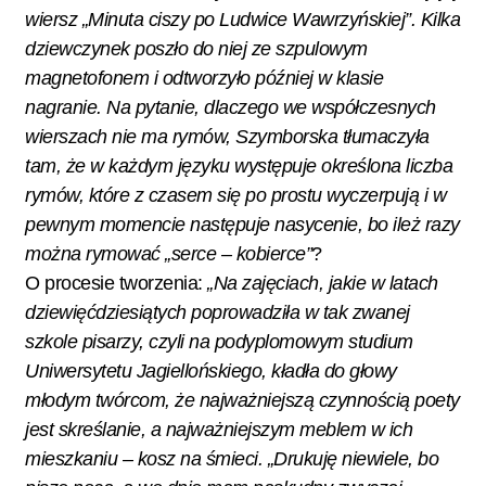
wiersz „Minuta ciszy po Ludwice Wawrzyńskiej”. Kilka
dziewczynek poszło do niej ze szpulowym
magnetofonem i odtworzyło później w klasie
nagranie. Na pytanie, dlaczego we współczesnych
wierszach nie ma rymów, Szymborska tłumaczyła
tam, że w każdym języku występuje określona liczba
rymów, które z czasem się po prostu wyczerpują i w
pewnym momencie następuje nasycenie, bo ileż razy
można rymować „serce – kobierce”
?
O procesie tworzenia:
„Na zajęciach, jakie w latach
dziewięćdziesiątych poprowadziła w tak zwanej
szkole pisarzy, czyli na podyplomowym studium
Uniwersytetu Jagiellońskiego, kładła do głowy
młodym twórcom, że najważniejszą czynnością poety
jest skreślanie, a najważniejszym meblem w ich
mieszkaniu – kosz na śmieci. „Drukuję niewiele, bo