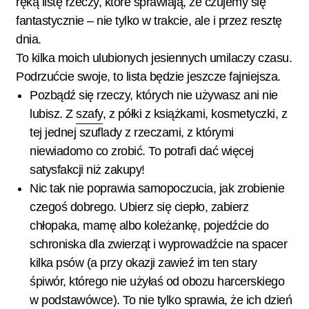
ręką listę rzeczy, które sprawiają, że czujemy się
fantastycznie – nie tylko w trakcie, ale i przez resztę
dnia.
To kilka moich ulubionych jesiennych umilaczy czasu.
Podrzućcie swoje, to lista będzie jeszcze fajniejsza.
Pozbądź się rzeczy, których nie używasz ani nie
lubisz. Z
szafy
, z półki z książkami, kosmetyczki, z
tej jednej szuflady z rzeczami, z którymi
niewiadomo co zrobić. To potrafi dać więcej
satysfakcji niż zakupy!
Nic tak nie poprawia samopoczucia, jak zrobienie
czegoś dobrego. Ubierz się ciepło, zabierz
chłopaka, mamę albo koleżankę, pojedźcie do
schroniska dla zwierząt i wyprowadźcie na spacer
kilka psów (a przy okazji zawieź im ten stary
śpiwór, którego nie użyłaś od obozu harcerskiego
w podstawówce). To nie tylko sprawia, że ich dzień