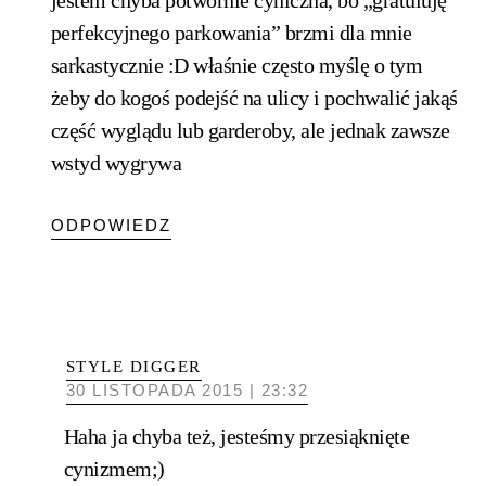
jestem chyba potwornie cyniczna, bo „gratuluję
perfekcyjnego parkowania” brzmi dla mnie
sarkastycznie :D właśnie często myślę o tym
żeby do kogoś podejść na ulicy i pochwalić jakąś
część wyglądu lub garderoby, ale jednak zawsze
wstyd wygrywa
ODPOWIEDZ
STYLE DIGGER
30 LISTOPADA 2015 | 23:32
Haha ja chyba też, jesteśmy przesiąknięte
cynizmem;)