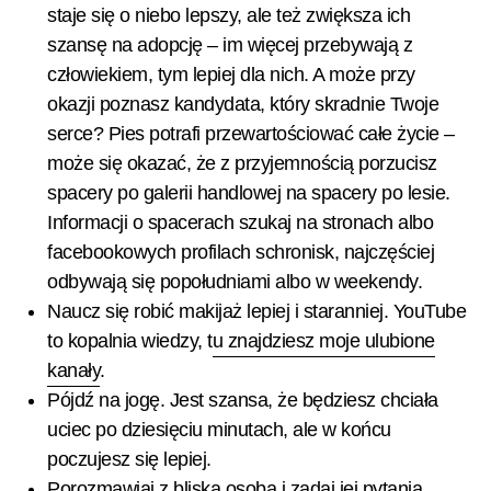
staje się o niebo lepszy, ale też zwiększa ich
szansę na adopcję – im więcej przebywają z
człowiekiem, tym lepiej dla nich. A może przy
okazji poznasz kandydata, który skradnie Twoje
serce? Pies potrafi przewartościować całe życie –
może się okazać, że z przyjemnością porzucisz
spacery po galerii handlowej na spacery po lesie.
Informacji o spacerach szukaj na stronach albo
facebookowych profilach schronisk, najczęściej
odbywają się popołudniami albo w weekendy.
Naucz się robić makijaż lepiej i staranniej. YouTube
to kopalnia wiedzy, t
u znajdziesz moje ulubione
kanały
.
Pójdź na jogę. Jest szansa, że będziesz chciała
uciec po dziesięciu minutach, ale w końcu
poczujesz się lepiej.
Porozmawiaj z bliską osobą i zadaj jej pytania,