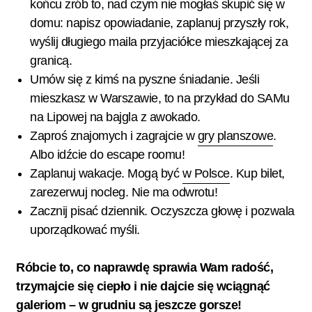
końcu zrób to, nad czym nie mogłaś skupić się w
domu: napisz opowiadanie, zaplanuj przyszły rok,
wyślij długiego maila przyjaciółce mieszkającej za
granicą.
Umów się z kimś na pyszne śniadanie. Jeśli
mieszkasz w Warszawie, to na przykład do SAMu
na Lipowej na bajgla z awokado.
Zaproś znajomych i zagrajcie w
gry planszowe
.
Albo idźcie do escape roomu!
Zaplanuj wakacje. Mogą być
w Polsce
. Kup bilet,
zarezerwuj nocleg. Nie ma odwrotu!
Zacznij pisać dziennik. Oczyszcza głowę i pozwala
uporządkować myśli.
Róbcie to, co naprawdę sprawia Wam radość,
trzymajcie się ciepło i nie dajcie się wciągnąć
galeriom – w grudniu są jeszcze gorsze!