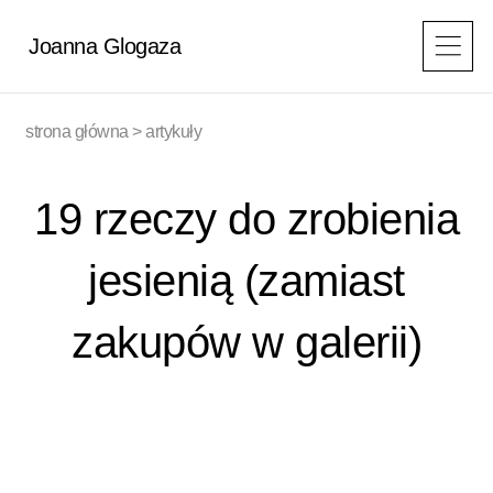
Przejdź
do
Joanna Glogaza
treści
strona główna
>
artykuły
19 rzeczy do zrobienia
jesienią (zamiast
zakupów w galerii)