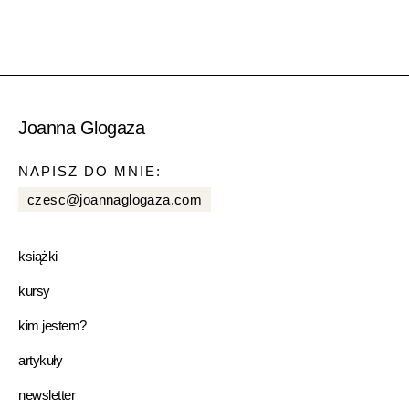
Joanna Glogaza
NAPISZ DO MNIE:
czesc@joannaglogaza.com
książki
kursy
kim jestem?
artykuły
newsletter