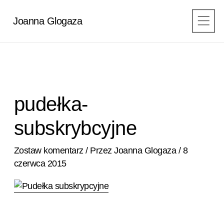
Przejdź
do
Joanna Glogaza
treści
pudełka-
subskrybcyjne
Zostaw komentarz
/ Przez
Joanna Glogaza
/
8
czerwca 2015