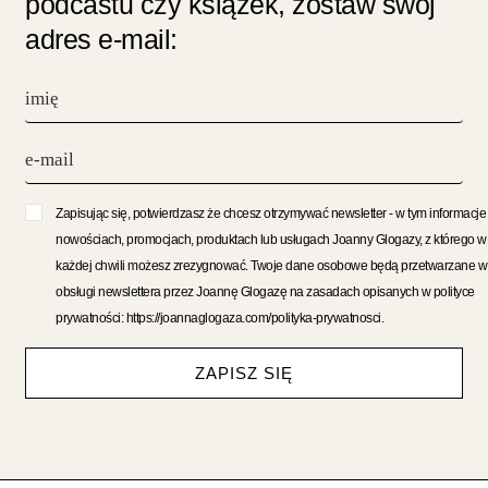
podcastu czy książek, zostaw swój
adres e-mail:
Zapisując się, potwierdzasz że chcesz otrzymywać newsletter - w tym informacje
nowościach, promocjach, produktach lub usługach Joanny Glogazy, z którego w
każdej chwili możesz zrezygnować. Twoje dane osobowe będą przetwarzane w
obsługi newslettera przez Joannę Glogazę na zasadach opisanych w polityce
prywatności: https://joannaglogaza.com/polityka-prywatnosci.
ZAPISZ SIĘ