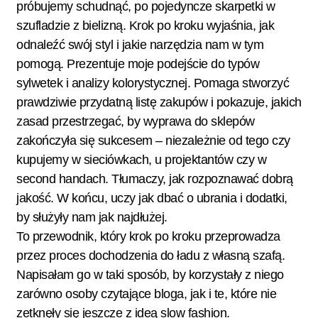
próbujemy schudnąć, po pojedyncze skarpetki w
szufladzie z bielizną. Krok po kroku wyjaśnia, jak
odnaleźć swój styl i jakie narzędzia nam w tym
pomogą. Prezentuje moje podejście do typów
sylwetek i analizy kolorystycznej. Pomaga stworzyć
prawdziwie przydatną listę zakupów i pokazuje, jakich
zasad przestrzegać, by wyprawa do sklepów
zakończyła się sukcesem – niezależnie od tego czy
kupujemy w sieciówkach, u projektantów czy w
second handach. Tłumaczy, jak rozpoznawać dobrą
jakość. W końcu, uczy jak dbać o ubrania i dodatki,
by służyły nam jak najdłużej.
To przewodnik, który krok po kroku przeprowadza
przez proces dochodzenia do ładu z własną szafą.
Napisałam go w taki sposób, by korzystały z niego
zarówno osoby czytające bloga, jak i te, które nie
zetknęły się jeszcze z ideą slow fashion.