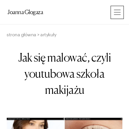
Przejdź
do
Joanna Glogaza
treści
strona główna
>
artykuły
Jak się malować, czyli
youtubowa szkoła
makijażu