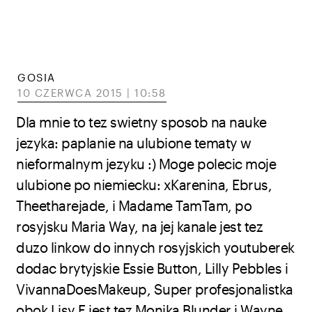
GOSIA
10 CZERWCA 2015 | 10:58
Dla mnie to tez swietny sposob na nauke
jezyka: paplanie na ulubione tematy w
nieformalnym jezyku :) Moge polecic moje
ulubione po niemiecku: xKarenina, Ebrus,
Theetharejade, i Madame TamTam, po
rosyjsku Maria Way, na jej kanale jest tez
duzo linkow do innych rosyjskich youtuberek
dodac brytyjskie Essie Button, Lilly Pebbles i
VivannaDoesMakeup, Super profesjonalistka
obok Lisy E jest tez Monika Blunder i Wayne