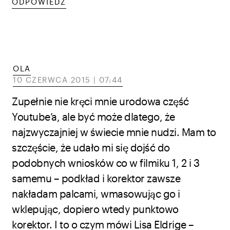
ODPOWIEDZ
OLA
10 CZERWCA 2015 | 07:44
Zupełnie nie kręci mnie urodowa część
Youtube’a, ale być może dlatego, że
najzwyczajniej w świecie mnie nudzi. Mam to
szczęście, że udało mi się dojść do
podobnych wniosków co w filmiku 1, 2 i 3
samemu – podkład i korektor zawsze
nakładam palcami, wmasowując go i
wklepując, dopiero wtedy punktowo
korektor. I to o czym mówi Lisa Eldrige –