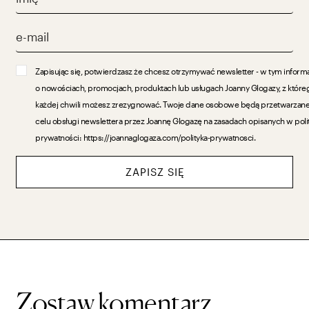
Zapisując się, potwierdzasz że chcesz otrzymywać newsletter - w tym inform
o nowościach, promocjach, produktach lub usługach Joanny Glogazy, z które
każdej chwili możesz zrezygnować. Twoje dane osobowe będą przetwarzan
celu obsługi newslettera przez Joannę Glogazę na zasadach opisanych w poli
prywatności: https://joannaglogaza.com/polityka-prywatnosci.
ZAPISZ SIĘ
Zostaw komentarz