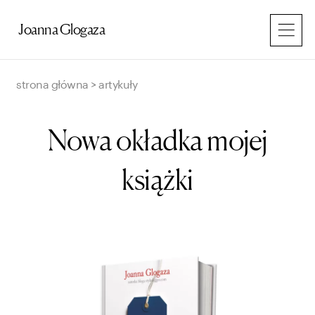
Przejdź
do
Joanna Glogaza
treści
strona główna
>
artykuły
Nowa okładka mojej
książki