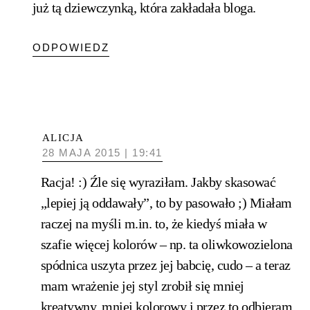
już tą dziewczynką, która zakładała bloga.
ODPOWIEDZ
ALICJA
28 MAJA 2015 | 19:41
Racja! :) Źle się wyraziłam. Jakby skasować
„lepiej ją oddawały”, to by pasowało ;) Miałam
raczej na myśli m.in. to, że kiedyś miała w
szafie więcej kolorów – np. ta oliwkowozielona
spódnica uszyta przez jej babcię, cudo – a teraz
mam wrażenie jej styl zrobił się mniej
kreatywny, mniej kolorowy i przez to odbieram