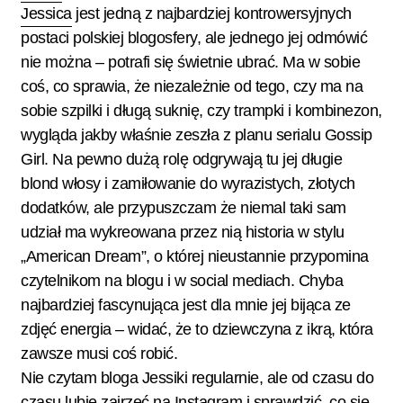
Jessica
jest jedną z najbardziej kontrowersyjnych
postaci polskiej blogosfery, ale jednego jej odmówić
nie można – potrafi się świetnie ubrać. Ma w sobie
coś, co sprawia, że niezależnie od tego, czy ma na
sobie szpilki i długą suknię, czy trampki i kombinezon,
wygląda jakby właśnie zeszła z planu serialu Gossip
Girl. Na pewno dużą rolę odgrywają tu jej długie
blond włosy i zamiłowanie do wyrazistych, złotych
dodatków, ale przypuszczam że niemal taki sam
udział ma wykreowana przez nią historia w stylu
„American Dream”, o której nieustannie przypomina
czytelnikom na blogu i w social mediach. Chyba
najbardziej fascynująca jest dla mnie jej bijąca ze
zdjęć energia – widać, że to dziewczyna z ikrą, która
zawsze musi coś robić.
Nie czytam bloga Jessiki regularnie, ale od czasu do
czasu lubię zajrzeć na Instagram i sprawdzić, co się