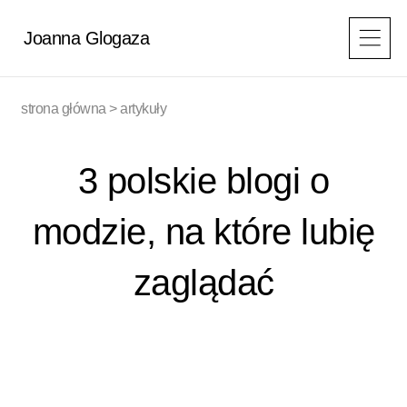
Przejdź
do
Joanna Glogaza
treści
strona główna
>
artykuły
3 polskie blogi o
modzie, na które lubię
zaglądać