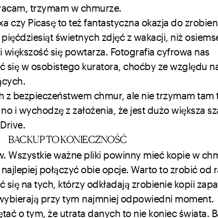
 wracam, trzymam w chmurze.
 czy Picasę to też fantastyczna okazja do zrobien
ć pięćdziesiąt świetnych zdjęć z wakacji, niż osiemse
 i większość się powtarza. Fotografia cyfrowa nas
ić się w osobistego kuratora, choćby ze względu n
ących.
h z bezpieczeństwem chmur, ale nie trzymam tam 
i wychodzę z założenia, że jest dużo większa sz
Drive.
BACKUP TO KONIECZNOŚĆ
. Wszystkie ważne pliki powinny mieć kopie w ch
ajlepiej połączyć obie opcje. Warto to zrobić od r
cić się na tych, którzy odkładają zrobienie kopii za
 wybierają przy tym najmniej odpowiedni moment.
ętać o tym, że utrata danych to nie koniec świata. 