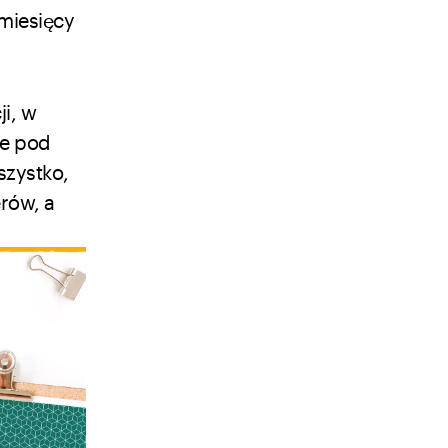
 miesięcy
i, w
le pod
szystko,
rów, a