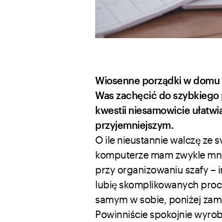
Wiosenne porządki w domu j
Was zachęcić do szybkiego p
kwestii niesamowicie ułatwi
przyjemniejszym.
O ile nieustannie walczę ze 
komputerze mam zwykle mnie
przy organizowaniu szafy – i
lubię skomplikowanych proce
samym w sobie, poniżej zam
Powinniście spokojnie wyrobi