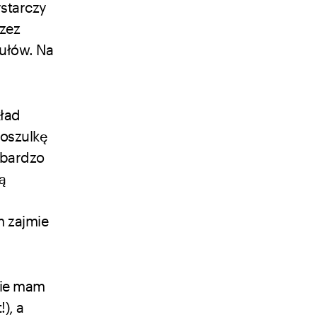
starczy
rzez
ułów. Na
kład
koszulkę
 bardzo
ą
m zajmie
Nie mam
), a