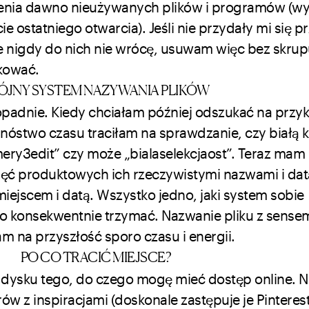
enia dawno nieużywanych plików i programów (wy
 ostatniego otwarcia). Jeśli nie przydały mi się p
e nigdy do nich nie wrócę, usuwam więc bez skrup
kować.
ÓJNY SYSTEM NAZYWANIA PLIKÓW
opadnie. Kiedy chciałam później odszukać na przy
mnóstwo czasu traciłam na sprawdzanie, czy białą 
ry3edit” czy może „bialaselekcjaost”. Teraz mam
jęć produktowych ich rzeczywistymi nazwami i dat
miejscem i datą. Wszystko jedno, jaki system sobie
o konsekwentnie trzymać. Nazwanie pliku z sense
m na przyszłość sporo czasu i energii.
PO CO TRACIĆ MIEJSCE?
 dysku tego, do czego mogę mieć dostęp online. 
ów z inspiracjami (doskonale zastępuje je Pinterest!