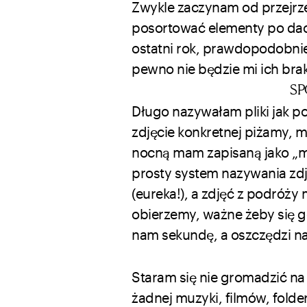
Zwykle zaczynam od przejrz
posortować elementy po dacie
ostatni rok, prawdopodobni
pewno nie będzie mi ich bra
SP
Długo nazywałam pliki jak p
zdjęcie konkretnej piżamy, 
nocną mam zapisaną jako „me
prosty system nazywania zd
(eureka!), a zdjęć z podróży 
obierzemy, ważne żeby się g
nam sekundę, a oszczędzi na
Staram się nie gromadzić na
żadnej muzyki, filmów, folder