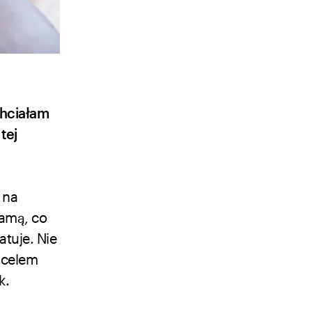
chciałam
tej
 na
amą, co
atuje. Nie
 celem
k.