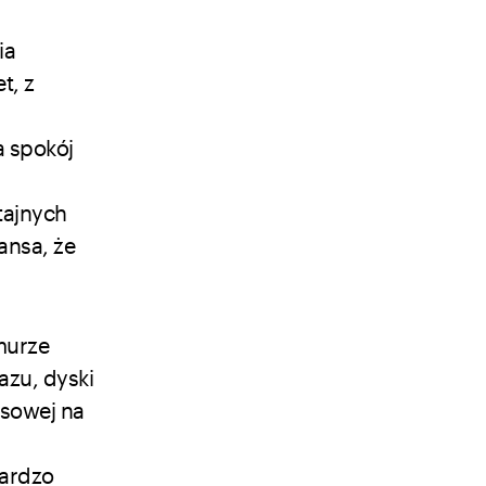
ia
t, z
a spokój
tajnych
ansa, że
murze
azu, dyski
pasowej na
Bardzo