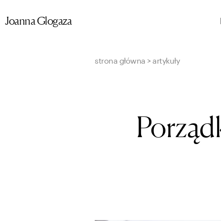
Przejdź
Joanna Glogaza
do
treści
strona główna
>
artykuły
Porządk