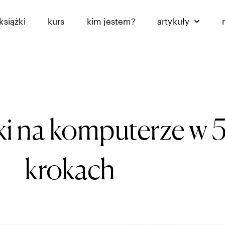
książki
kurs
kim jestem?
artykuły
i na komputerze w 
krokach