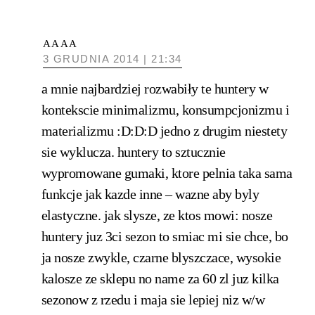
AAAA
3 GRUDNIA 2014 | 21:34
a mnie najbardziej rozwabiły te huntery w
kontekscie minimalizmu, konsumpcjonizmu i
materializmu :D:D:D jedno z drugim niestety
sie wyklucza. huntery to sztucznie
wypromowane gumaki, ktore pelnia taka sama
funkcje jak kazde inne – wazne aby byly
elastyczne. jak slysze, ze ktos mowi: nosze
huntery juz 3ci sezon to smiac mi sie chce, bo
ja nosze zwykle, czarne blyszczace, wysokie
kalosze ze sklepu no name za 60 zl juz kilka
sezonow z rzedu i maja sie lepiej niz w/w