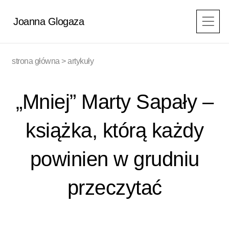
Przejdź
do
Joanna Glogaza
treści
strona główna
>
artykuły
„Mniej” Marty Sapały –
książka, którą każdy
powinien w grudniu
przeczytać