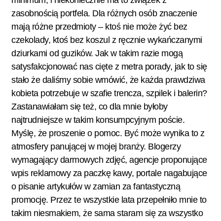
minimum, i niekoniecznie ma to związek z
zasobnością portfela. Dla różnych osób znaczenie
mają różne przedmioty – ktoś nie może żyć bez
czekolady, ktoś bez koszul z ręcznie wykańczanymi
dziurkami od guzików. Jak w takim razie mogą
satysfakcjonować nas cięte z metra porady, jak to się
stało że daliśmy sobie wmówić, że każda prawdziwa
kobieta potrzebuje w szafie trencza, szpilek i balerin?
Zastanawiałam się też, co dla mnie byłoby
najtrudniejsze w takim konsumpcyjnym poście.
Myślę, że proszenie o pomoc. Być może wynika to z
atmosfery panującej w mojej branży. Blogerzy
wymagający darmowych zdjęć, agencje proponujące
wpis reklamowy za paczkę kawy, portale nagabujące
o pisanie artykułów w zamian za fantastyczną
promocję. Przez te wszystkie lata przepełniło mnie to
takim niesmakiem, że sama staram się za wszystko