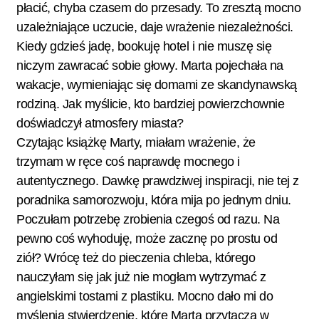
płacić, chyba czasem do przesady. To zresztą mocno
uzależniające uczucie, daje wrażenie niezależności.
Kiedy gdzieś jadę, bookuję hotel i nie muszę się
niczym zawracać sobie głowy. Marta pojechała na
wakacje, wymieniając się domami ze skandynawską
rodziną. Jak myślicie, kto bardziej powierzchownie
doświadczył atmosfery miasta?
Czytając książkę Marty, miałam wrażenie, że
trzymam w ręce coś naprawdę mocnego i
autentycznego. Dawkę prawdziwej inspiracji, nie tej z
poradnika samorozwoju, która mija po jednym dniu.
Poczułam potrzebę zrobienia czegoś od razu. Na
pewno coś wyhoduję, może zacznę po prostu od
ziół? Wrócę też do pieczenia chleba, którego
nauczyłam się jak już nie mogłam wytrzymać z
angielskimi tostami z plastiku. Mocno dało mi do
myślenia stwierdzenie, które Marta przytacza w