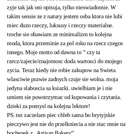
zyje tak jak oni opisuja, tylko nieswiadomie. W
takim sensie ze z natury jestem osba ktora nie lubi
miec duzo rzeczy, luksusy i rzeczy materialne.
troche sie obawiam ze minimalizm to kolejna
moda, ktora przeminie za pol roku na rzecz czegos
innego. Moje motto od dawna to ” czy ta
rzecz/zajecie/znajomosc doda wartosci do mojego
zycia. Teraz kiedy nie robie zakupow na Swieta
wlasciwie prawie zadnych czuje sie wolna. moja
jedyna slaboscia sa ksiazki. uwielbiam je i nie
umiem sie powstrzymac od kupowania i czytania.
dzieki za pomysl na kolejna lekture!
PS. tez zaczelam piec chleb sama bo brytyjskie
pieczywo jest nie do przelkniecia a nie stac mnie na
bochenek z „Artisan Bakery”.