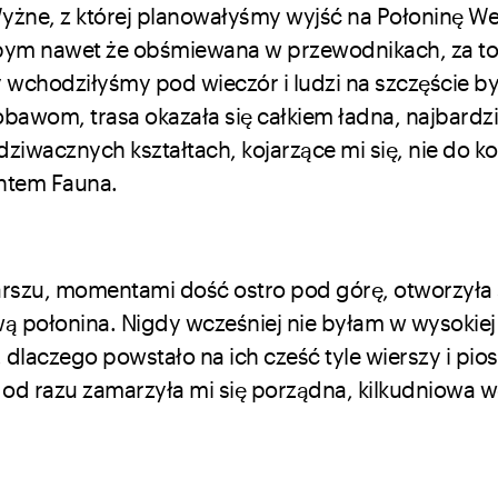
żne, z której planowałyśmy wyjść na Połoninę Wet
abym nawet że obśmiewana w przewodnikach, za to
 wchodziłyśmy pod wieczór i ludzi na szczęście by
wom, trasa okazała się całkiem ładna, najbardzi
dziwacznych kształtach, kojarzące mi się, nie do k
ntem Fauna.
rszu, momentami dość ostro pod górę, otworzyła 
ą połonina. Nigdy wcześniej nie byłam w wysokiej
 dlaczego powstało na ich cześć tyle wierszy i pio
od razu zamarzyła mi się porządna, kilkudniowa 