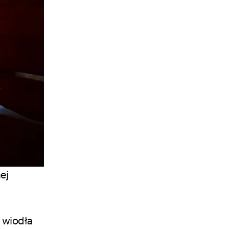
ej
, wiodła