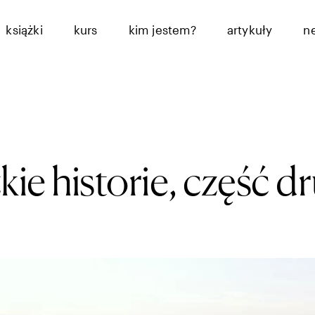
książki
kurs
kim jestem?
artykuły
n
ie historie, część d