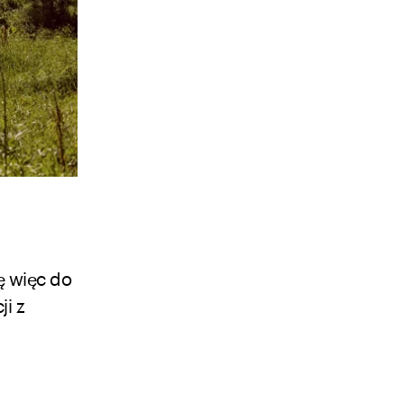
ę więc do
ji z