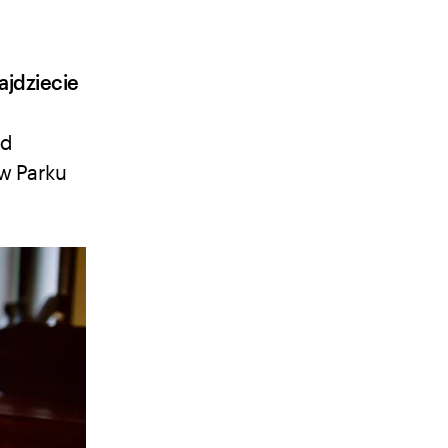
ajdziecie
od
 w Parku