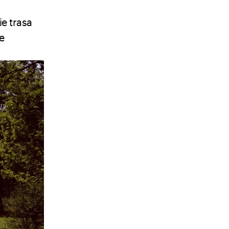
e trasa
e