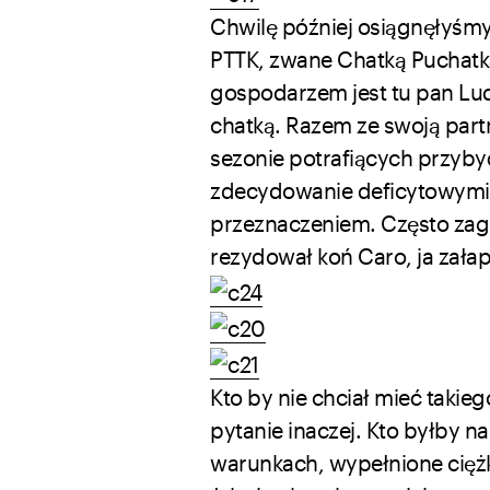
Chwilę później osiągnęłyśmy
PTTK, zwane Chatką Puchatka.
gospodarzem jest tu pan Ludw
chatką. Razem ze swoją partn
sezonie potrafiących przyby
zdecydowanie deficytowymi,
przeznaczeniem. Często zaglą
rezydował koń Caro, ja załapa
Kto by nie chciał mieć taki
pytanie inaczej. Kto byłby 
warunkach, wypełnione ciężk