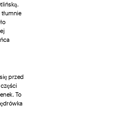
lińską.
 tłumnie
ło
ej
ońca
się przed
 części
senek. To
wędrówka