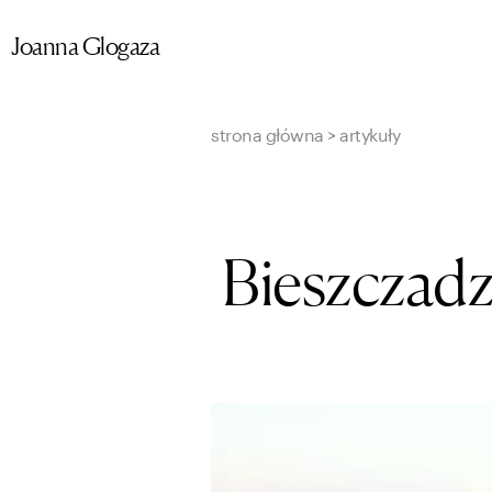
Przejdź
Joanna Glogaza
do
treści
strona główna
>
artykuły
Bieszczadzk