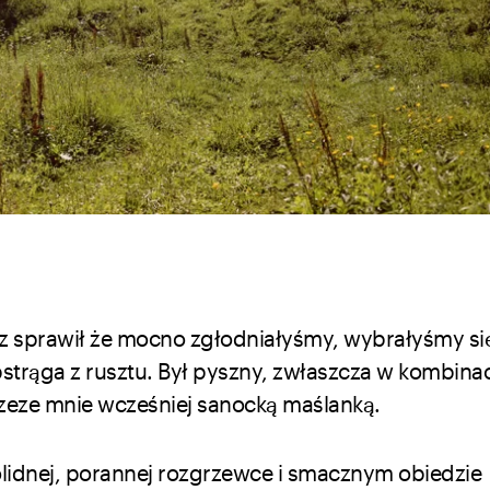
z sprawił że mocno zgłodniałyśmy, wybrałyśmy si
pstrąga z rusztu. Był pyszny, zwłaszcza w kombinac
rzeze mnie wcześniej sanocką maślanką.
idnej, porannej rozgrzewce i smacznym obiedzie