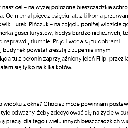
 nasz cel – najwyżej położone bieszczadzkie schro
 Od niemal pięćdziesięciu lat, z kilkoma przerwam
ik 'Lutek’ Pińczuk – na zdjęciu poniżej widzicie g
erką gości turystów, kiedyś bardzo nielicznych, t
ć naprawdę tłumnie. Prąd i woda są tu dobrami
 budynek powstał zresztą z zupełnie innym
da tu z połonin zaprzyjaźniony jeleń Filip, przez l
łam się tylko na kilka kotów.
ego widoku z okna? Chociaż może powinnam postawi
na tyle odważny, żeby zdecydować się na życie w s
ą pracą, dla tego i wielu innych bieszczadzkich 