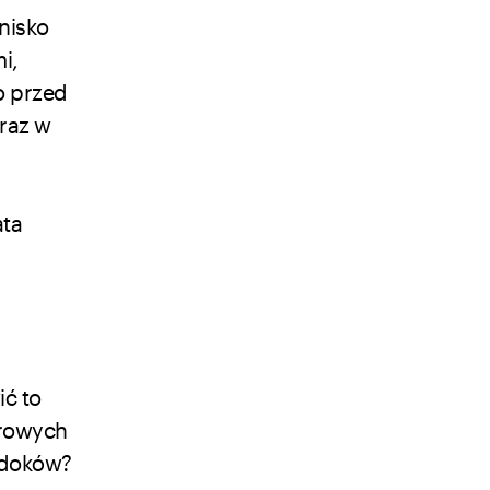
nisko
i,
o przed
eraz w
ata
ć to
urowych
widoków?