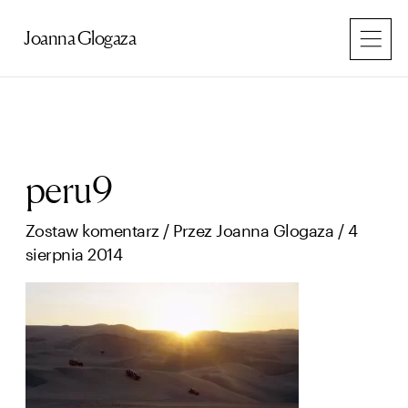
Przejdź
do
Joanna Glogaza
treści
peru9
Zostaw komentarz
/ Przez
Joanna Glogaza
/
4
sierpnia 2014