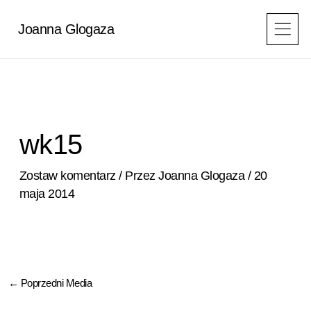
Przejdź
do
Joanna Glogaza
treści
wk15
Zostaw komentarz
/ Przez
Joanna Glogaza
/
20
maja 2014
←
Poprzedni Media