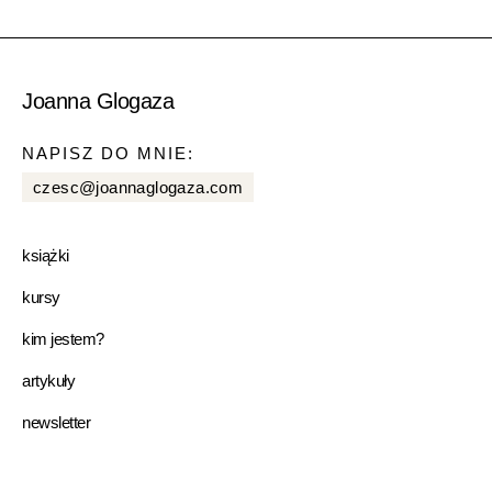
Joanna Glogaza
NAPISZ DO MNIE:
czesc@joannaglogaza.com
książki
kursy
kim jestem?
artykuły
newsletter