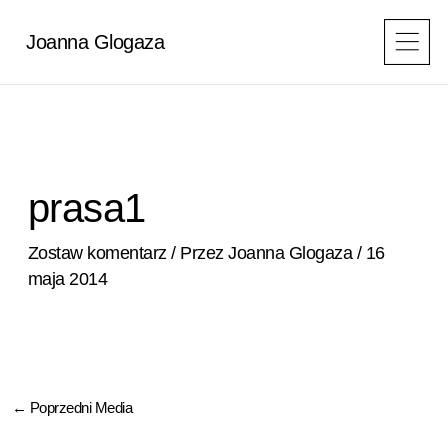
Przejdź
do
Joanna Glogaza
treści
prasa1
Zostaw komentarz
/ Przez
Joanna Glogaza
/
16
maja 2014
←
Poprzedni Media