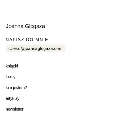
Joanna Glogaza
NAPISZ DO MNIE:
czesc@joannaglogaza.com
książki
kursy
kim jestem?
artykuły
newsletter