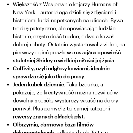
Większość z Was pewnie kojarzy Humans of
New York – autor bloga dzieli się zdjęciami i
historiami ludzi napotkanych na ulicach. Bywa
trochę patetyczne, ale opowiadając ludzkie
historie, często dość trudne, odwala kawał
dobrej roboty. Ostatnio wystartował z video, na
pierwszy ogień poszła
wzruszająca opowieść
stuletniej Shirley o wielkiej miłości jej życia
.
Coffivity, czyli odgłosy kawiarni, idealnie
sprawdza się jako tło do pracy
.
Jeden kubek dziennie
. Taka bzdurka, a
pokazuje, że kreatywność można rozwijać w
dowolny sposób, wystarczy wpaść na dobry
pomysł. Plus pomysł z tej samej kategorii –
rewersy znanych okładek płyt.
Olbrzymia, darmowa baza filmów
dokumentalnych
, odkryta dzięki
Tattwie
.