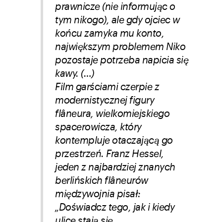
prawnicze (nie informując o
tym nikogo), ale gdy ojciec w
końcu zamyka mu konto,
największym problemem Niko
pozostaje potrzeba napicia się
kawy. (…)
Film garściami czerpie z
modernistycznej figury
flâneura, wielkomiejskiego
spacerowicza, który
kontempluje otaczającą go
przestrzeń. Franz Hessel,
jeden z najbardziej znanych
berlińskich flâneurów
międzywojnia pisał:
„Doświadcz tego, jak i kiedy
ulice stają się