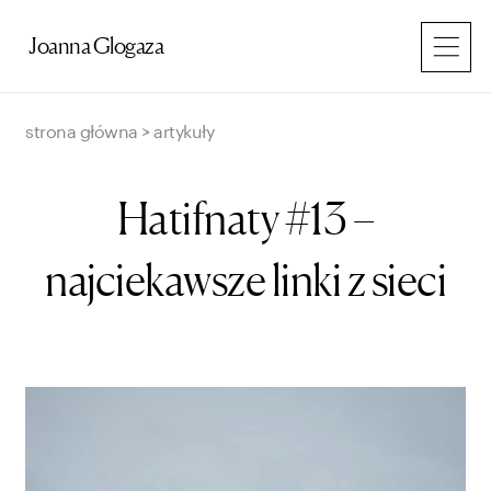
Przejdź
do
Joanna Glogaza
treści
strona główna
>
artykuły
Hatifnaty #13 –
najciekawsze linki z sieci