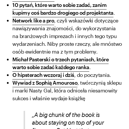
10 pytań, które warto sobie zadać, zanim
kupimy coś bardzo drogiego od projektanta
.
Network like a pro
, czyli wskazówki dotyczące
nawiązywania znajomości, do wykorzystania
na branżowych imprezach i innych tego typu
wydarzeniach. Niby proste rzeczy, ale mnóstwo
osób ewidentnie ma z tym problemy.
Michał Pasterski o trzech pytaniach, które
warto sobie zadać każdego ranka
.
O hipsterach wczoraj i dziś
, do poczytania.
Wywiad z Sophią Amouroso
, twórczynią sklepu
i marki Nasty Gal, która odniosła niesamowity
sukces i właśnie wydaje książkę
„A big chunk of the book is
about staying on top of your