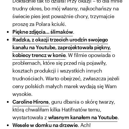
Dokładnie tak to działa! Przy okazji – to dla mnie
trudny okres, bo mój własny, najkochańszy na
świecie pies jest poważnie chory, trzymajcie
proszę za Polara kciuki.
Piękne zdjęcia… ślimaków
.
Radzka, z okazji trzecich urodzin swojego
kanału na Youtube, zaprojektowała piękny,
kobiecy trencz w konie
. W filmie opowiada o
problemach, które się przed nią pojawiły,
kosztach produkcji i wszystkich innych
trudnościach. Warto obejrzeć, zwłaszcza jeżeli
ceny polskich małych marek wydają się Wam
wysokie.
Caroline Hirons
, guru dbania o skórę twarzy,
którą chwaliłam kilka Hatifnatów temu,
wystartowała z
własnym kanałem na Youtube
.
Wesele w domku na drzewie
. Ach!