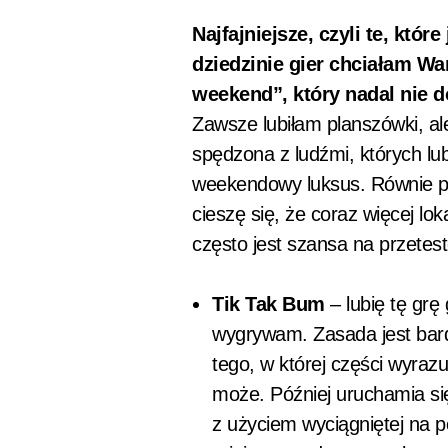
Najfajniejsze, czyli te, któr
dziedzinie gier chciałam Wa
weekend”, który nadal nie d
Zawsze lubiłam planszówki, al
spędzona z ludźmi, których lub
weekendowy luksus. Równie pr
cieszę się, że coraz więcej loka
często jest szansa na przetes
Tik Tak Bum
– lubię tę grę 
wygrywam. Zasada jest bard
tego, w której części wyrazu
może. Później uruchamia się
z użyciem wyciągniętej na 