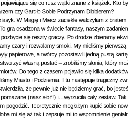
awiające się co rusz wątki znane z książek. Kto by 
karzem czy Gardło Sobie Podrzynam Dibblerem?
klasyk. W Magię i Miecz zaciekle walczyłam z bratem
 To gra osadzona w świecie fantasy, naszym zadaniem
i pozbycie się reszty graczy. Po drodze zbieramy ekw
amy czary i rozwalamy smoki. My mieliśmy pierwszą 
były papierowe, a twórcy pozostawili jedną pustą kartę
tworzyć własną postać – zrobiliśmy słonia, który mo
miotów. Do tego z czasem pojawiło się kilka dodatków
śmy Miasto i Podziemia. I tu następuje tragiczny zwro
ierdziła, że pewnie już nie będziemy grać, bo jeste
ty pomazane (nasz słoń!) i…wyrzuciła cały zestaw. Tak
ym pogodzić. Teoretycznie mogłabym kupić sobie now
odoba mi się aż tak i zepsuje mi to wspomnienie genial