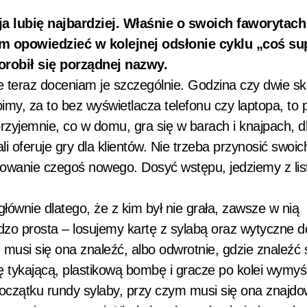
e ja lubię najbardziej. Właśnie o swoich faworytac
m opowiedzieć w kolejnej odsłonie cyklu „coś su
orobił się porządnej nazwy.
e teraz doceniam je szczególnie. Godzina czy dwie sk
imy, za to bez wyświetlacza telefonu czy laptopa, to
zyjemnie, co w domu, gra się w barach i knajpach, d
li oferuje gry dla klientów. Nie trzeba przynosić swoich
towanie czegoś nowego. Dosyć wstępu, jedziemy z lis
głównie dlatego, że z kim był nie grała, zawsze w nią
zo prosta – losujemy kartę z sylabą oraz wytyczne 
 musi się ona znaleźć, albo odwrotnie, gdzie znaleźć s
 tykającą, plastikową bombę i gracze po kolei wymyś
początku rundy sylaby, przy czym musi się ona znajd