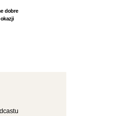
me dobre
okazji
odcastu