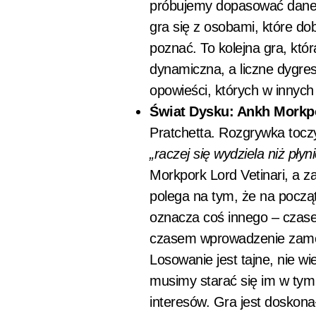
próbujemy dopasować dane sk
gra się z osobami, które dob
poznać. To kolejna gra, któ
dynamiczna, a liczne dygresj
opowieści, których w innych
Świat Dysku: Ankh Morkp
Pratchetta. Rozgrywka tocz
„raczej się wydziela niż płyni
Morkpork Lord Vetinari, a z
polega na tym, że na początk
oznacza coś innego – czasem 
czasem wprowadzenie zamęt
Losowanie jest tajne, nie wi
musimy starać się im w tym 
interesów. Gra jest doskonał