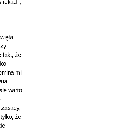
 rękach,
więta.
dzy
fakt, że
lko
pomina mi
ata.
ale warto.
e
. Zasady,
tylko, że
ie,