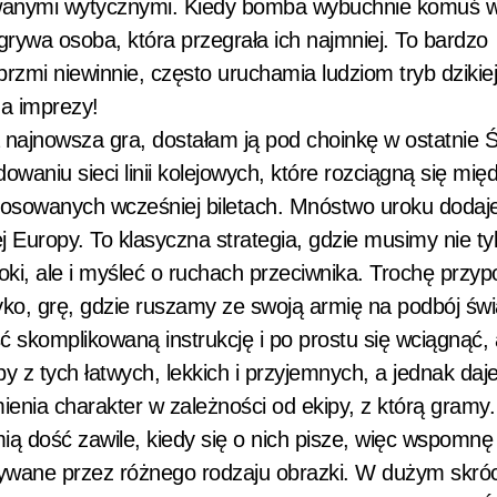
anymi wytycznymi. Kiedy bomba wybuchnie komuś w
rywa osoba, która przegrała ich najmniej. To bardzo
rzmi niewinnie, często uruchamia ludziom tryb dzikiej
na imprezy!
najnowsza gra, dostałam ją pod choinkę w ostatnie Ś
aniu sieci linii kolejowych, które rozciągną się mię
sowanych wcześniej biletach. Mnóstwo uroku dodaje 
j Europy. To klasyczna strategia, gdzie musimy nie ty
ki, ale i myśleć o ruchach przeciwnika. Trochę przy
zyko, grę, gdzie ruszamy ze swoją armię na podbój świ
 skomplikowaną instrukcję i po prostu się wciągnąć, 
iby z tych łatwych, lekkich i przyjemnych, a jednak daj
ienia charakter w zależności od ekipy, z którą gramy
ą dość zawile, kiedy się o nich pisze, więc wspomnę 
ływane przez różnego rodzaju obrazki. W dużym skróc