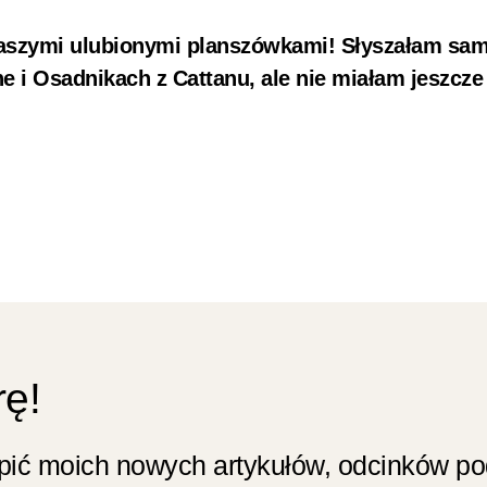
Waszymi ulubionymi planszówkami! Słyszałam sa
e i Osadnikach z Cattanu, ale nie miałam jeszcze 
rę!
apić moich nowych artykułów, odcinków p