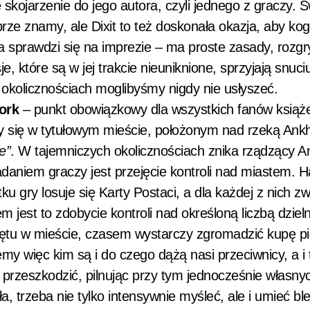
ojarzenie do jego autora, czyli jednego z graczy. Ś
rze znamy, ale Dixit to też doskonała okazja, aby kog
ra sprawdzi się na imprezie – ma proste zasady, rozgr
e, które są w jej trakcie nieuniknione, sprzyjają snuci
 okolicznościach moglibyśmy nigdy nie usłyszeć.
ork
– punkt obowiązkowy dla wszystkich fanów książ
y się w tytułowym mieście, położonym nad rzeką Ankh
e”
. W tajemniczych okolicznościach znika rządzący A
adaniem graczy jest przejęcie kontroli nad miastem. 
u gry losuje się Karty Postaci, a dla każdej z nich z
jest to zdobycie kontroli nad określoną liczbą dzieln
u w mieście, czasem wystarczy zgromadzić kupę pi
emy więc kim są i do czego dążą nasi przeciwnicy, a i 
przeszkodzić, pilnując przy tym jednocześnie własny
a, trzeba nie tylko intensywnie myśleć, ale i umieć bl