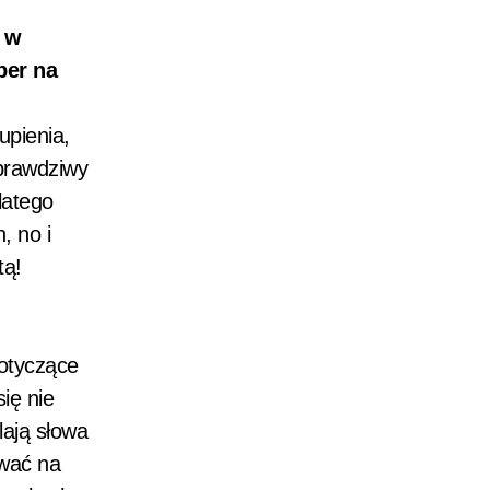
h w
per na
upienia,
 prawdziwy
latego
, no i
tą!
dotyczące
ię nie
lają słowa
ować na