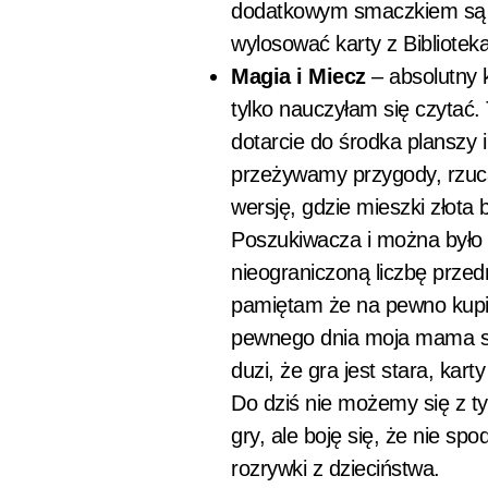
dodatkowym smaczkiem są poj
wylosować karty z Bibliote
Magia i Miecz
– absolutny 
tylko nauczyłam się czytać.
dotarcie do środka planszy 
przeżywamy przygody, rzuc
wersję, gdzie mieszki złota 
Poszukiwacza i można było s
nieograniczoną liczbę przed
pamiętam że na pewno kupili
pewnego dnia moja mama stw
duzi, że gra jest stara, kar
Do dziś nie możemy się z t
gry, ale boję się, że nie sp
rozrywki z dzieciństwa.