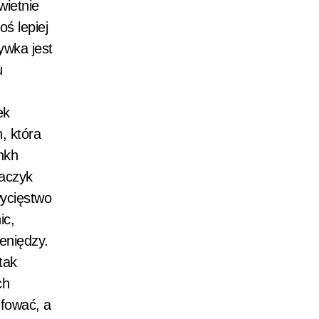
wietnie
oś lepiej
ywka jest
u
ek
, która
nkh
Haczyk
wycięstwo
ic,
eniędzy.
tak
ch
efować, a