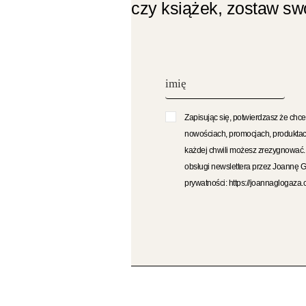
czy książek, zostaw swó
Zapisując się, potwierdzasz że chce
nowościach, promocjach, produktac
każdej chwili możesz zrezygnować
obsługi newslettera przez Joannę 
prywatności: https://joannaglogaza.