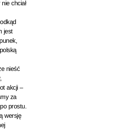
nie chciał
 odkąd
 jest
ipunek,
polską
że nieść
,
t akcji –
śmy za
 po prostu.
ą wersję
nej