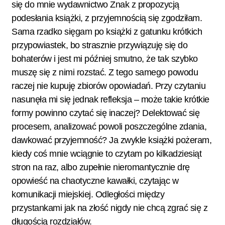
się do mnie wydawnictwo Znak z propozycją
podesłania książki, z przyjemnością się zgodziłam.
Sama rzadko sięgam po książki z gatunku krótkich
przypowiastek, bo strasznie przywiązuję się do
bohaterów i jest mi później smutno, że tak szybko
muszę się z nimi rozstać. Z tego samego powodu
raczej nie kupuję zbiorów opowiadań. Przy czytaniu
nasunęła mi się jednak refleksja – może takie krótkie
formy powinno czytać się inaczej? Delektować się
procesem, analizować powoli poszczególne zdania,
dawkować przyjemność? Ja zwykle książki pożeram,
kiedy coś mnie wciągnie to czytam po kilkadziesiąt
stron na raz, albo zupełnie nieromantycznie drę
opowieść na chaotyczne kawałki, czytając w
komunikacji miejskiej. Odległości między
przystankami jak na złość nigdy nie chcą zgrać się z
długością rozdziałów.