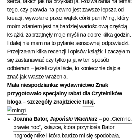
serca, takich jak na przykład ja. Rozważania na temat
tego, czy prawda na pewno jest zawsze lepsza od
kreacji, wywołane przez wątek córki pani Ming, który
moim zdaniem jest najbardziej wartościową częścią
książki, zaprzątnęły moje myśli na dobre kilka godzin.
I dalej nie mam na to pytanie sensownej odpowiedzi.
Przejrzałam kilka recenzji i opisów książki i zaczęłam
się zastanawiać czy tylko ja ją w ten sposób
odbieram – jeżeli czytaliście, to koniecznie dajcie
znać jak Wasze wrażenia.
Mała niespodzianka: wydawnictwo Znak
przygotowało specjalny rabat dla Czytelników
bloga – szczegóły znajdziecie
tutaj
.
Joanna Bator,
Japoński Wachlarz
– po
„Ciemno,
prawie noc”
, książce, która przyniosła Bator
nagrodę Nike i która bardzo mi się spodobała,