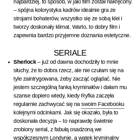
najbardziej, to sposób, w jaki film został nakręcony.
– spójna kolorystyka kadrów idealnie gra ze
strojami bohaterów, wszystko się ze sobą klei i
tworzy doskonały klimat. Warto, to dobry film i
zapewnia bardzo przyjemne doznania estetyczne.
SERIALE
Sherlock
– już od dawna dochodziły to mnie
słuchy, że to dobra rzecz, ale nie czułam się na
tyle zaintrygowana, żeby zacząć oglądać. Nie
jestem szczególną fanką kryminałów i dałam mu
szanse dopiero wtedy, kiedy Ryfka zaczęła
regularnie zachwycać się na
swoim Facebooku
kolejnymi odcinkami. Jak się okazało, była to
doskonała decyzja – to naprawdę świetnie
zrobiony serial, z fabułą osadzoną we
współczesnym Londynie, a wątek kryminalny