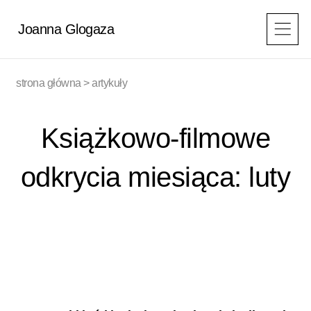
Przejdź
do
Joanna Glogaza
treści
strona główna
>
artykuły
Książkowo-filmowe
odkrycia miesiąca: luty