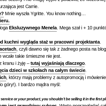
zająca jest Carrie.
e?
Mnie wyszła Ygritte. You know nothing…
ieru.
bloga
Eksluzywnego Menela
. Mega szał i + 10 punkt
od kuchni wygląda staż w pracowni projektanta
.
facetach
, czyli dawno się tak z żadnego posta na blog
 wcale takie śmieszne nie jest.
 kranu i żyję –
tutaj wyjaśniają dlaczego
.
ęcia dzieci w szkołach na całym świecie
.
ich
, którzy mają problemy z autopromocją i mówieni
o góry!). I bardzo mądra myśl:
ervice or your product, you shouldn’t be selling it in the first p
zym jest prawdziwy sukces
. Warto poprzeglądać ca