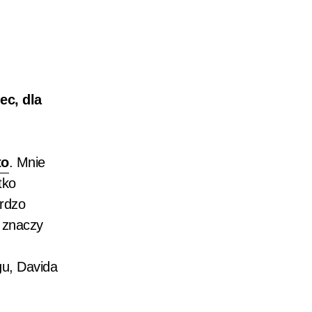
ec, dla
to
. Mnie
tko
ardzo
o znaczy
gu, Davida