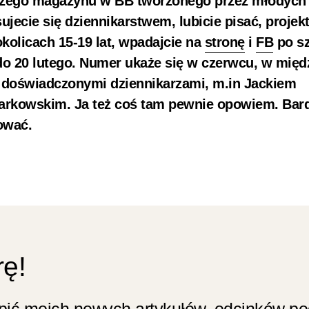
szego magazynu w BB tworzonego przez młodych l
sujecie się dziennikarstwem, lubicie pisać, projek
 okolicach 15-19 lat, wpadajcie na
stronę
i
FB
po sz
 do 20 lutego. Numer ukaże się w czerwcu, w międ
 doświadczonymi dziennikarzami, m.in Jackiem
rkowskim. Ja też coś tam pewnie opowiem. Bard
ować.
rę!
apić moich nowych artykułów, odcinków p