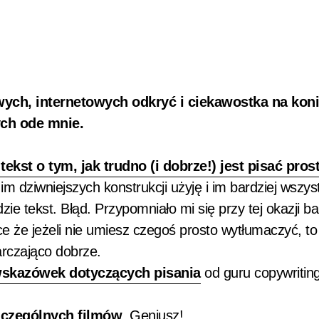
awych, internetowych odkryć i ciekawostka na koni
ch ode mnie.
 tekst o tym, jak trudno (i dobrze!) jest pisać pros
im dziwniejszych konstrukcji użyję i im bardziej wszys
ie tekst. Błąd. Przypomniało mi się przy tej okazji b
e że jeżeli nie umiesz czegoś prosto wytłumaczyć, t
arczająco dobrze.
wskazówek dotyczących pisania
od guru copywritin
zczególnych filmów
. Geniusz!