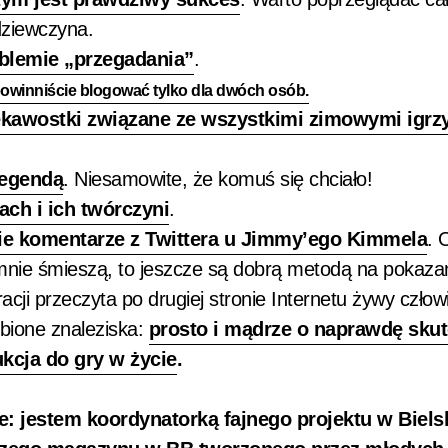
dziewczyna.
blemie „przegadania”
.
owinniście blogować tylko dla dwóch osób.
ekawostki związane ze wszystkimi zimowymi igrz
legendą
. Niesamowite, że komuś się chciało!
ch i ich twórczyni
.
skie komentarze z Twittera u Jimmy’ego Kimmela
. 
 mnie śmieszą, to jeszcze są dobrą metodą na pokazan
acji przeczyta po drugiej stronie Internetu żywy człow
bione znaleziska:
prosto i mądrze o naprawdę sku
ukcja do gry w życie
.
e: jestem koordynatorką fajnego projektu w Biels