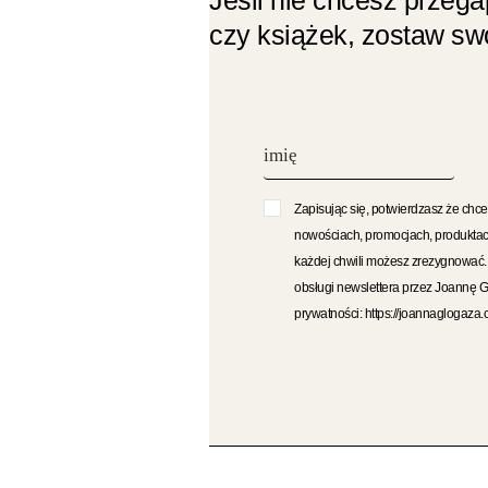
czy książek, zostaw swó
Zapisując się, potwierdzasz że chce
nowościach, promocjach, produktac
każdej chwili możesz zrezygnować
obsługi newslettera przez Joannę 
prywatności: https://joannaglogaza.