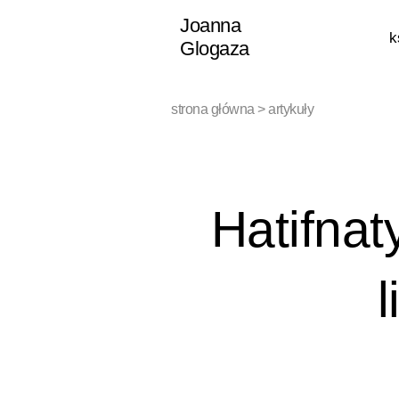
Przejdź
Joanna
k
do
Glogaza
treści
strona główna
>
artykuły
Hatifnat
l