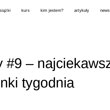
siążki
kurs
kim jestem?
artykuły
newsl
y #9 – najciekaws
inki tygodnia