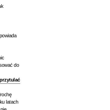
ak
opowiada
ic
osować do
przytulać
Trochę
ku latach
 nie