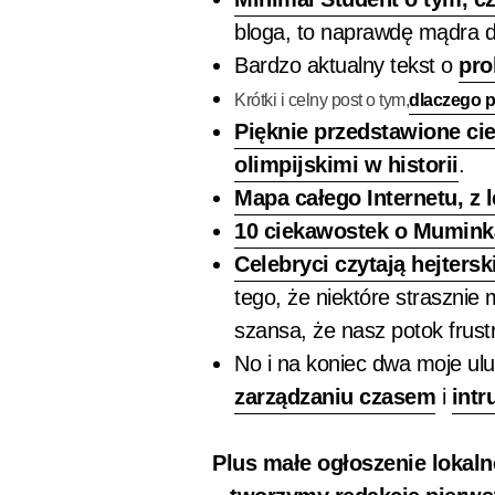
bloga, to naprawdę mądra 
Bardzo aktualny tekst o
pro
Krótki i celny post o tym,
dlaczego p
Pięknie przedstawione ci
olimpijskimi w historii
.
Mapa całego Internetu, z 
10 ciekawostek o Muminka
Celebryci czytają hejter
tego, że niektóre strasznie
szansa, że nasz potok frustr
No i na koniec dwa moje ulu
zarządzaniu czasem
i
intr
Plus małe ogłoszenie lokaln