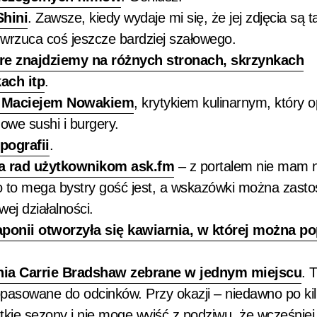
Shini
. Zawsze, kiedy wydaje mi się, że jej zdjęcia są t
, wrzuca coś jeszcze bardziej szałowego.
óre znajdziemy na różnych stronach, skrzynkach
ach itp
.
 Maciejem Nowakiem
, krytykiem kulinarnym, który 
nowe sushi i burgery.
pografii
.
la rad użytkownikom ask.fm
– z portalem nie mam n
 to mega bystry gość jest, a wskazówki można zast
wej działalności.
ponii otworzyła się kawiarnia, w której można po
nia Carrie Bradshaw zebrane w jednym miejscu
. 
opasowane do odcinków. Przy okazji – niedawno po kil
kie sezony i nie mogę wyjść z podziwu, że wcześniej