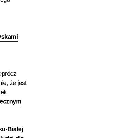
yskami
Oprócz
ie, że jest
iek.
tecznym
ku-Białej