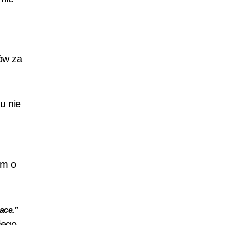
ów za
u nie
em o
lace.”
łego