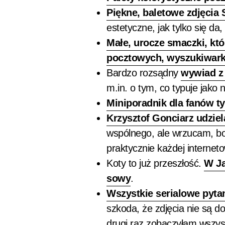
Piękne, baletowe zdjęcia 
estetyczne, jak tylko się da
Małe, urocze smaczki, kt
pocztowych, wyszukiwark
Bardzo rozsądny
wywiad z
m.in. o tym, co typuje jako 
Miniporadnik dla fanów ty
Krzysztof Gonciarz udzie
wspólnego, ale wrzucam, bo
praktycznie każdej interneto
Koty to już przeszłość.
W Ja
sowy
.
Wszystkie serialowe pyta
szkoda, że zdjęcia nie są d
drugi raz zobaczyłam wszyst