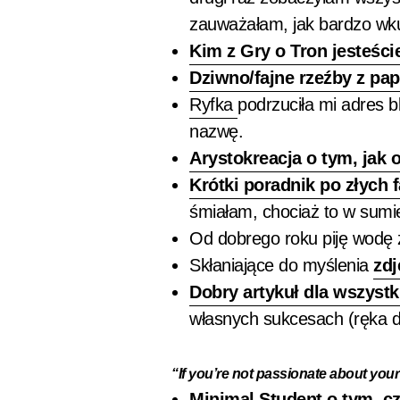
zauważałam, jak bardzo wkur
Kim z Gry o Tron jesteści
Dziwno/fajne rzeźby z pap
Ryfka
podrzuciła mi adres 
nazwę.
Arystokreacja o tym, jak 
Krótki poradnik po złych 
śmiałam, chociaż to w sumie
Od dobrego roku piję wodę z
Skłaniające do myślenia
zdj
Dobry artykuł dla wszystk
własnych sukcesach (ręka d
“If you’re not passionate about your s
Minimal Student o tym, c