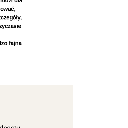
udzi dla
tować,
czegóły,
zyczasie
zo fajna
odcastu