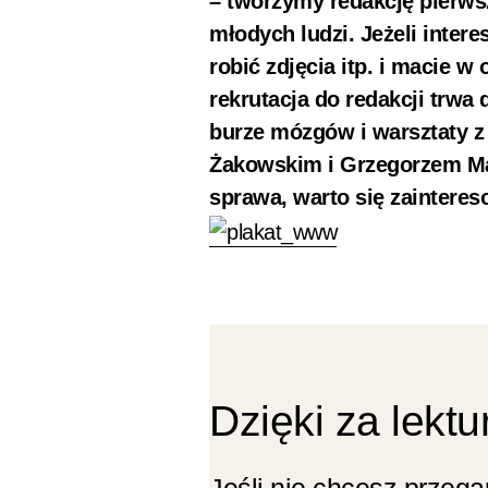
– tworzymy redakcję pierw
młodych ludzi. Jeżeli intere
robić zdjęcia itp. i macie w
rekrutacja do redakcji trwa
burze mózgów i warsztaty z
Żakowskim i Grzegorzem Ma
sprawa, warto się zainteres
Dzięki za lektu
Jeśli nie chcesz przeg