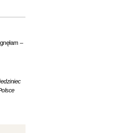
ągnęłam –
iedziniec
Polsce