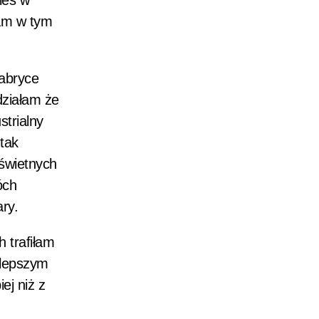
ieś w
nam w tym
fabryce
działam że
strialny
 tak
 świetnych
óch
ry.
 trafiłam
jlepszym
ej niż z