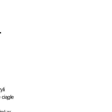
a
yli
 ciągle