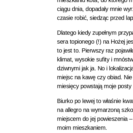
mieszkaniu kota, do którego 
ciągu dnia, dopadały mnie wy
czasie robić, siedząc przed la
Dlatego kiedy zupełnym przypa
sera topionego (!) na Hożej je
to jest to. Pierwszy raz pojaw
klimat, wysokie sufity i mnóst
dziwnymi jak ja. No i lokaliza
miejsc na kawę czy obiad. Nie
miesięcy powstają moje posty 
Biurko po lewej to właśnie kwa
na allegro na wymarzoną szko
miejscem do jej powieszenia –
moim mieszkaniem.