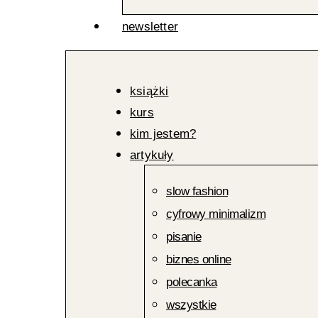
newsletter
książki
kurs
kim jestem?
artykuły
slow fashion
cyfrowy minimalizm
pisanie
biznes online
polecanka
wszystkie