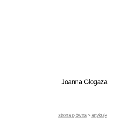
Joanna Glogaza
strona główna
>
artykuły