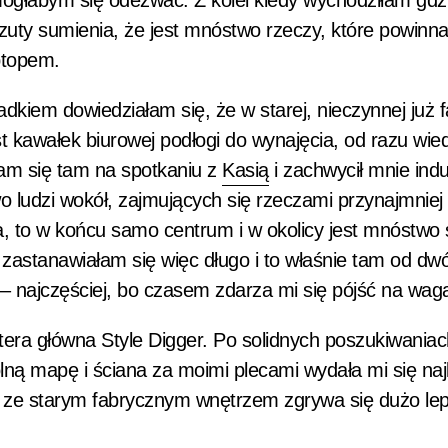
mogłabym się odezwać. Z kolei kiedy wychodziłam gdz
rzuty sumienia, że jest mnóstwo rzeczy, które powin
ptopem.
dkiem dowiedziałam się, że w starej, nieczynnej już 
st kawałek biurowej podłogi do wynajęcia, od razu wie
iłam się tam na spotkaniu z
Kasią
i zachwycił mnie indu
wo ludzi wokół, zajmujących się rzeczami przynajmniej
cja, to w końcu samo centrum i w okolicy jest mnóstwo
 zastanawiałam się więc długo i to właśnie tam od dw
– najczęściej, bo czasem zdarza mi się pójść na waga
tera główna Style Digger. Po solidnych poszukiwaniach
lną mapę i ściana za moimi plecami wydała mi się na
 ze starym fabrycznym wnętrzem zgrywa się dużo lepi