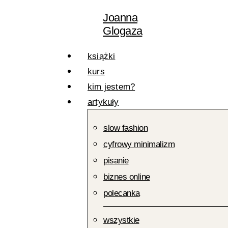
Przejdź
Wpisz
Nazwa*
E-
Joanna
do
treść
mail*
Glogaza
treści
książki
kurs
kim jestem?
artykuły
slow fashion
cyfrowy minimalizm
pisanie
biznes online
polecanka
wszystkie