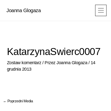
Przejdź
do
Joanna Glogaza
treści
KatarzynaSwierc0007
Zostaw komentarz
/ Przez
Joanna Glogaza
/
14
grudnia 2013
←
Poprzedni Media