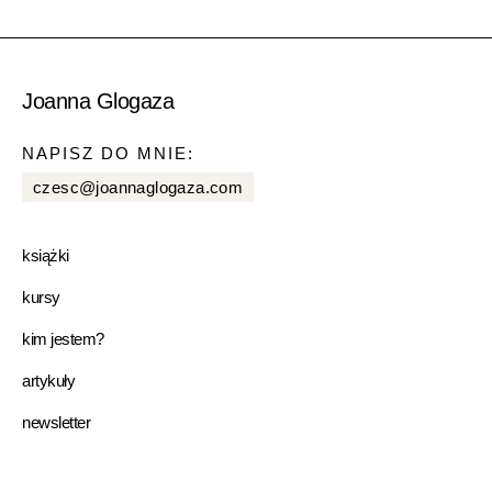
Joanna Glogaza
NAPISZ DO MNIE:
czesc@joannaglogaza.com
książki
kursy
kim jestem?
artykuły
newsletter