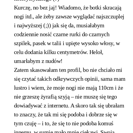
Kurczę, no bez jaj! Wiadomo, że botki skracają
nogi itd., ale żeby zawsze wyglądać najszczuplej
i najwyższej (;)) jak się da, musiałabym
codziennie nosić czarne rurki do czarnych
szpilek, pasek w talii i upięte wysoko włosy, w
celu dodania kilku centymetrów. Heloł,
umarłabym z nudów!
Zatem skasowałam ten profil, bo nie chciało mi
się czytać takich odkrywczych opinii, sama mam
lustro i wiem, że moje nogi nie mają 110cm i że
nie grzeszę żyrafią szyją – nie muszę się tego
dowiadywać z internetu. A skoro tak się ubrałam
to znaczy, że tak mi się podoba i dobrze się w
tym czuję – i to, że się to nie podoba komuś
innemu, w sumie mało mnie ciekawi. Swoją