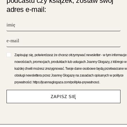
podcastu czy książek, zostaw swój
adres e-mail:
Zapisując się, potwierdzasz że chcesz otrzymywać newsletter - w tym informacje
nowościach, promocjach, produktach lub usługach Joanny Glogazy, z którego w
każdej chwili możesz zrezygnować. Twoje dane osobowe będą przetwarzane w
obsługi newslettera przez Joannę Glogazę na zasadach opisanych w polityce
prywatności: https://joannaglogaza.com/polityka-prywatnosci.
ZAPISZ SIĘ