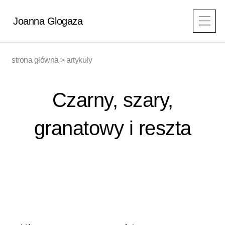
Przejdź
do
Joanna Glogaza
treści
strona główna
>
artykuły
Czarny, szary,
granatowy i reszta