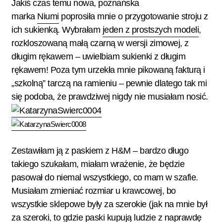
Jakiś czas temu nowa, poznańska
marka
Niumi
poprosiła mnie o przygotowanie stroju z
ich sukienką. Wybrałam
jeden z prostszych modeli
,
rozkloszowaną małą czarną w wersji zimowej, z
długim rękawem – uwielbiam sukienki z długim
rękawem! Poza tym urzekła mnie pikowaną fakturą i
„szkolną” tarczą na ramieniu – pewnie dlatego tak mi
się podoba, że prawdziwej nigdy nie musiałam nosić.
Zestawiłam ją z paskiem z H&M – bardzo długo
takiego szukałam, miałam wrażenie, że będzie
pasował do niemal wszystkiego, co mam w szafie.
Musiałam zmieniać rozmiar u krawcowej, bo
wszystkie sklepowe były za szerokie (jak na mnie był
za szeroki, to gdzie paski kupują ludzie z naprawdę