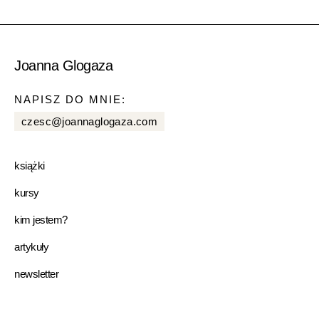
Joanna Glogaza
NAPISZ DO MNIE:
czesc@joannaglogaza.com
książki
kursy
kim jestem?
artykuły
newsletter