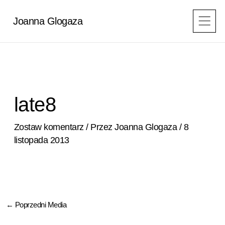
Przejdź
do
Joanna Glogaza
treści
late8
Zostaw komentarz
/ Przez
Joanna Glogaza
/
8
listopada 2013
←
Poprzedni Media